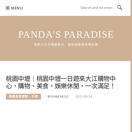
Skip
MENU
to
content
PANDA'S PARADISE
用照片文字傳遞美好．週末跟著我吃喝玩樂
桃園中壢｜桃園中壢一日遊來大江購物中
心，購物、美食、娛樂休閒，一次滿足！
桃園旅遊景點、住宿
RYOHEI0221
2021-09-24