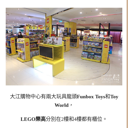
大江購物中心有兩大玩具龍頭
Funbox Toys
和
Toy
World
，
LEGO樂高
分別在2樓和4樓都有櫃位。