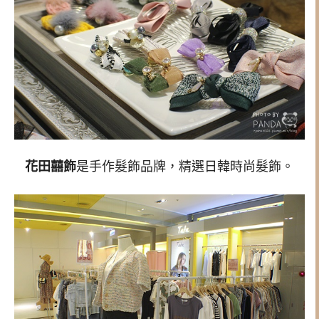
花田囍飾
是手作髮飾品牌，精選日韓時尚髮飾。