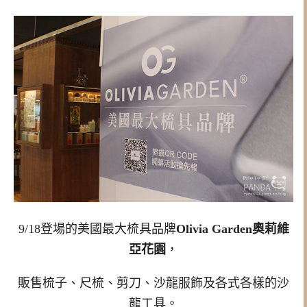
9/18
登場的
美國最大梳具品牌
Olivia Garden奧莉維
亞花園
，
販售梳子、尺梳、剪刀、沙龍服飾及各式各樣的沙
龍工具。