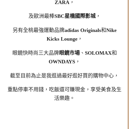
ZARA
，
及歐洲最棒
SBC星橋國際影城
，
另有全桃最強運動品牌
adidas Originals
和
Nike
Kicks Lounge
，
眼鏡快時尚三大品牌
眼鏡市場
、
SOLOMAX
和
OWNDAYS
，
截至目前為止是我逛過最好逛好買的購物中心，
重點停車不用錢，吃飯還可賺現金，享受美食及生
活樂趣。