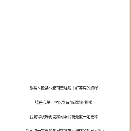
歐某～歐某～起司牽絲啦！好罪惡的蚵嗲，
這是我第一次吃到有加起司的蚵嗲，
我覺得現場剝開起司牽絲視覺度一定更棒！
起司控一定要加起司來吃唷～濃郁的起司香氣。