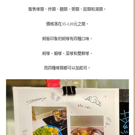
販售嗲類、炸類、麵類、粥類、餃類和湯類，
價格落在35-120元之間，
蚵板印象的蚵嗲有四種口味，
蚵嗲、蝦嗲、菜嗲和雙鮮嗲，
而四種嗲類都可以加起司
。