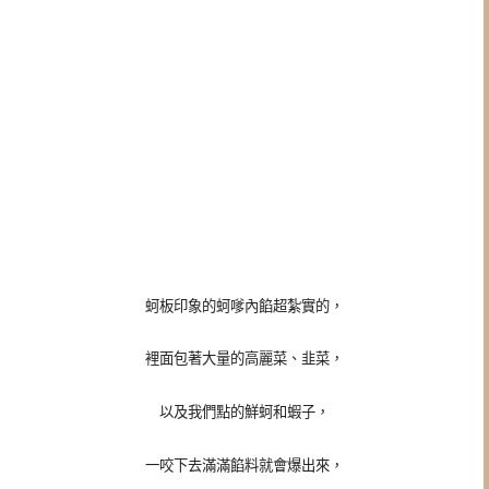
蚵板印象的蚵嗲內餡超紮實的，
裡面包著大量的高麗菜、韭菜，
以及我們點的鮮蚵和蝦子，
一咬下去滿滿餡料就會爆出來，