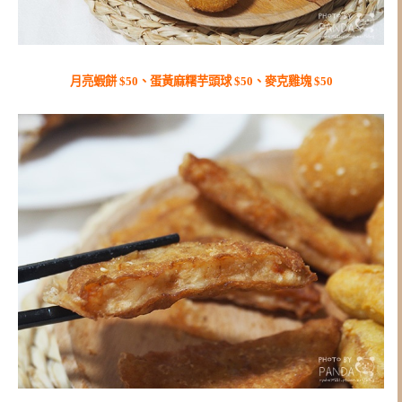
月亮蝦餅 $50、蛋黃麻糬芋頭球 $50、麥克雞塊 $50