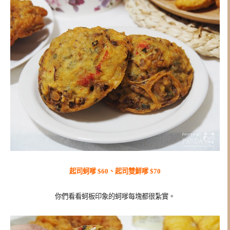
起司蚵嗲 $60、起司雙鮮嗲 $70
你們看看蚵板印象的蚵嗲每塊都很紮實。