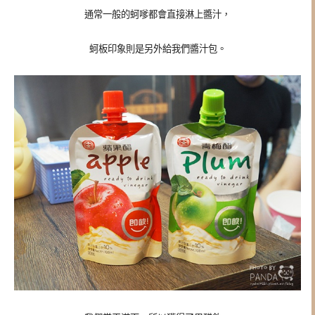
通常一般的蚵嗲都會直接淋上醬汁，
蚵板印象則是另外給我們醬汁包。