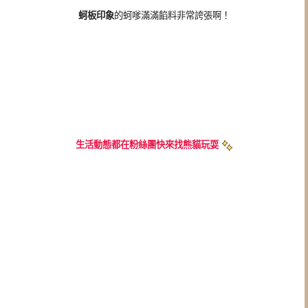
蚵板印象
的蚵嗲滿滿餡料非常誇張啊！
生活動態都在粉絲團快來找熊貓玩耍