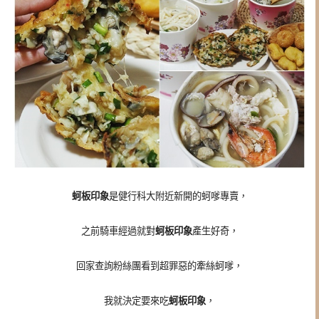
蚵板印象
是健行科大附近新開的蚵嗲專賣，
之前騎車經過就對
蚵板印象
產生好奇，
回家查詢粉絲團看到超罪惡的牽絲蚵嗲，
我就決定要來吃
蚵板印象
，