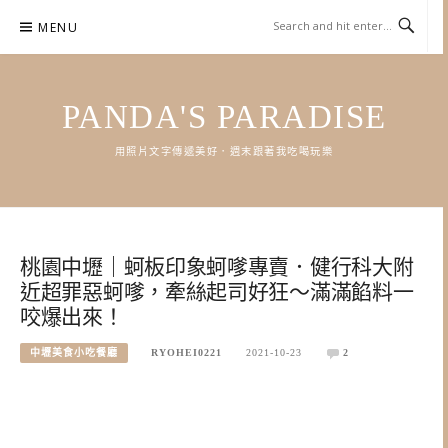
Skip
MENU
to
content
PANDA'S PARADISE
用照片文字傳遞美好．週末跟著我吃喝玩樂
桃園中壢｜蚵板印象蚵嗲專賣．健行科大附
近超罪惡蚵嗲，牽絲起司好狂～滿滿餡料一
咬爆出來！
中壢美食小吃餐廳
RYOHEI0221
2021-10-23
2