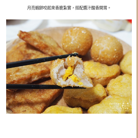
月亮蝦餅咬起來香脆紮實，搭配醬汁酸香開胃。