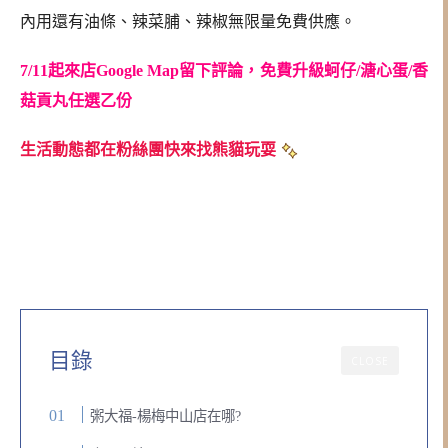
內用還有油條、辣菜脯、辣椒無限量免費供應。
7/11起來店Google Map留下評論，免費升級蚵仔/溏心蛋/香
菇貢丸任選乙份
生活動態都在粉絲團快來找熊貓玩耍
目錄
CLOSE
粥大福-楊梅中山店在哪?