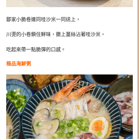
鄒家小脆卷連同哇沙米一同送上，
川燙的小卷鎖住鮮味，撒上薑絲沾著哇沙米，
吃起來帶一點脆彈的口感。
極品海鮮粥