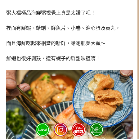
粥大福極品海鮮粥視覺上真是太讚了吧！
裡面有鮮蝦、蛤蜊、鮮魚片、小卷、溏心蛋及貢丸，
而且海鮮吃起來相當的新鮮，蛤蜊肥美大顆～
鮮蝦也很好剝殼，還有蝦子的鮮甜味道唷！