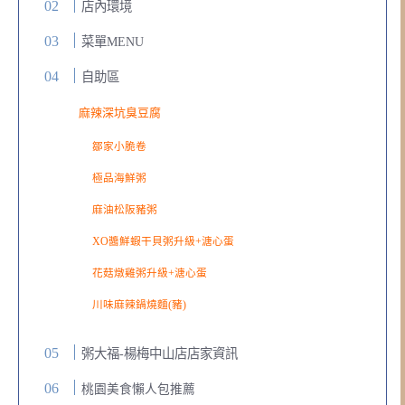
店內環境
菜單MENU
自助區
麻辣深坑臭豆腐
鄒家小脆卷
極品海鮮粥
麻油松阪豬粥
XO醬鮮蝦干貝粥升級+溏心蛋
花菇燉雞粥升級+溏心蛋
川味麻辣鍋燒麵(豬)
粥大福-楊梅中山店店家資訊
桃園美食懶人包推薦