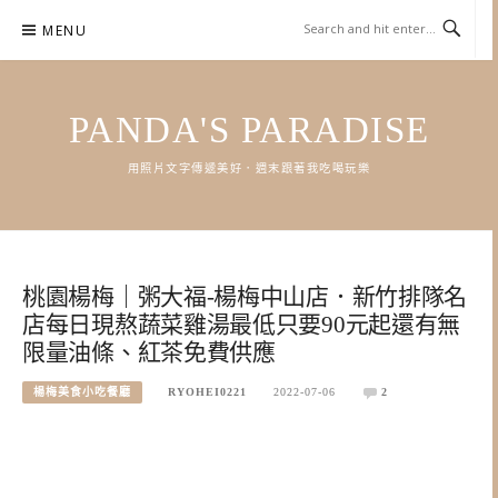
Skip
MENU
to
content
PANDA'S PARADISE
用照片文字傳遞美好．週末跟著我吃喝玩樂
桃園楊梅｜粥大福-楊梅中山店．新竹排隊名
店每日現熬蔬菜雞湯最低只要90元起還有無
限量油條、紅茶免費供應
楊梅美食小吃餐廳
RYOHEI0221
2022-07-06
2