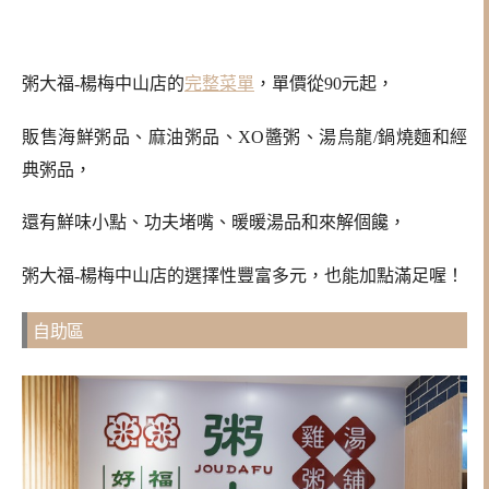
粥大福-楊梅中山店的
完整菜單
，單價從90元起，
販售海鮮粥品、麻油粥品、XO醬粥、湯烏龍/鍋燒麵和經
典粥品，
還有鮮味小點、功夫堵嘴、暖暖湯品和來解個饞，
粥大福-楊梅中山店的選擇性豐富多元，也能加點滿足喔！
自助區