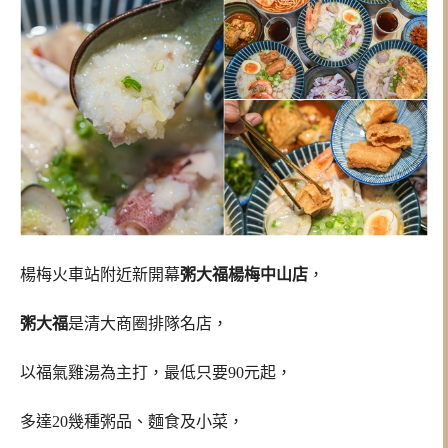
楊梅火車站附近新開幕
粥大福楊梅中山店
，
粥大福
是清大商圈排隊名店，
以福氣雞湯為主打，最低只要90元起，
多達20幾種粥品、麵食及小菜，