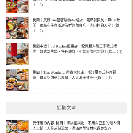
上：2)
桃園｜武鶴mini輕奢鍋物-中路店．無點餐限制、無CD時
間！頂級和牛與澎湃海鮮無限爽吃，肉肉控的天堂！(線
上：2)
桃園中壢｜SU Kitchen龍東店．龍岡超人氣正宗韓式烤
肉、韓式部隊鍋、特色韓食，小菜無限吃到飽！(線上：1)
桃園｜Thai Wonderful 蒔泰大興店．南洋風泰式料理餐
廳，質感空間適合聚餐，人氣滿座推薦～(線上：1)
近期文章
受保護的內容: 桃園｜御鍋堂鍋物．不用自己煮的懶人個
人火鍋！大骨熬製湯頭、滿滿原型食材吃得更安心