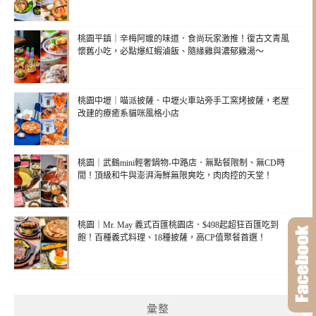
桃園平鎮｜辛梅阿嬤的味道．食尚玩家激推！復古文青風
懷舊小吃，必點爆紅蝦滷飯、隨緣雞與濃郁雞湯～
桃園中壢｜喵派披薩．中壢火車站旁手工窯烤披薩，老屋
改建的療癒系貓咪風格小店
桃園｜武鶴mini輕奢鍋物-中路店．無點餐限制、無CD時
間！頂級和牛與澎湃海鮮無限爽吃，肉肉控的天堂！
桃園｜Mr. May 義式百匯桃園店．$498起超狂百匯吃到
飽！百種義式料理、18種披薩，高CP值聚餐首選！
彙整