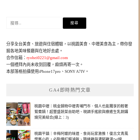
搜
尋
關
鍵
分享全台美食、旅遊與住宿體驗，以桃園美食、中壢美食為主，帶你發
字:
掘各地美味餐廳與在地好去處。
合作信箱：
ryohei0221@gmail.com
一個禮拜內尚未收到回覆，麻煩再寄一次。
本部落格拍攝使用iPhone17pro、SONY A7IV。
GA4即時熱門文章
桃園中壢｜桃金鍋物中壢青埔門市．個人也能獨享的輕奢
鴛鴦鍋！超豐盛蔬菜自助吧、現調手搖飲與療癒生乳銅鑼
燒完美結合(線上：3)
桃園平鎮｜辛梅阿嬤的味道．食尚玩家激推！復古文青風
懷舊小吃，必點爆紅蝦滷飯、隨緣雞與濃郁雞湯～(線