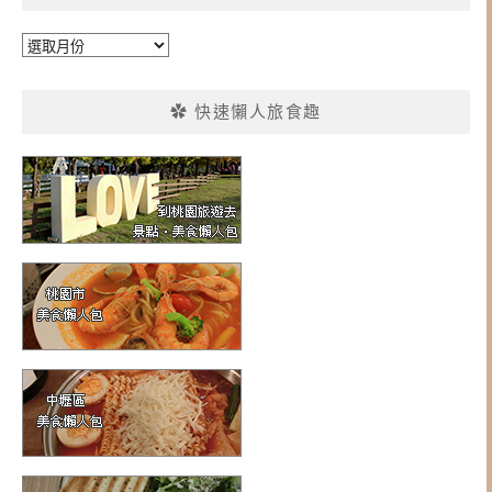
彙
整
✿ 快速懶人旅食趣