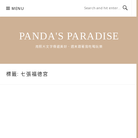
Skip
MENU
to
content
PANDA'S PARADISE
用照片文字傳遞美好．週末跟著我吃喝玩樂
標籤:
七張福德宮