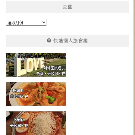
彙整
彙
整
✿ 快速懶人旅食趣