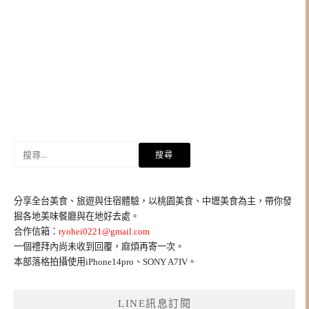
搜
尋
關
鍵
分享全台美食、旅遊與住宿體驗，以桃園美食、中壢美食為主，帶你發
字:
掘各地美味餐廳與在地好去處。
合作信箱：
ryohei0221@gmail.com
一個禮拜內尚未收到回覆，麻煩再寄一次。
本部落格拍攝使用iPhone14pro、SONY A7IV。
LINE訊息訂閱