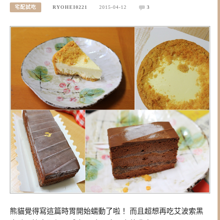
宅配試吃
RYOHEI0221
2015-04-12
3
熊貓覺得寫這篇時胃開始蠕動了啦！ 而且超想再吃艾波索黑