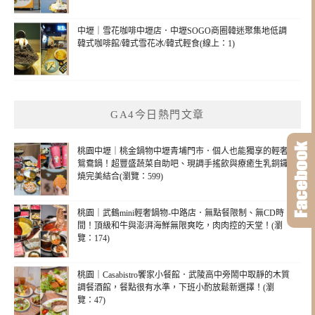
中壢｜雪花咖啡中壢店．中壢SOGO商圈韓迷聚集地低調
韓式咖啡館/韓式雪花冰/韓式輕食(線上：1)
GA4今日熱門文章
桃園中壢｜桃金鍋物中壢青埔門市．個人也能獨享的輕奢
鴛鴦鍋！超豐盛蔬菜自助吧、現調手搖飲與療癒生乳銅鑼
燒完美結合(瀏覽：599)
桃園｜武鶴mini輕奢鍋物-中路店．無點餐限制、無CD時
間！頂級和牛與澎湃海鮮無限爽吃，肉肉控的天堂！(瀏
覽：174)
桃園｜Casabistro饗家小餐館．武陵高中旁鬧中取靜的木質
調餐酒館，餐點很有水準，下班小酌放鬆新選擇！(瀏
覽：47)