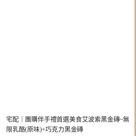
宅配｜團購伴手禮首選美食艾波索黑金磚~無
限乳酪(原味)+巧克力黑金磚