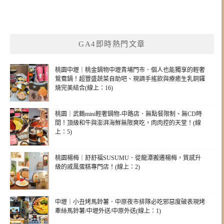
GA4即時熱門文章
桃園中壢｜桃金鍋物中壢青埔門市．個人也能獨享的輕奢
鴛鴦鍋！超豐盛蔬菜自助吧、現調手搖飲與療癒生乳銅鑼
燒完美結合(線上：16)
桃園｜武鶴mini輕奢鍋物-中路店．無點餐限制、無CD時
間！頂級和牛與澎湃海鮮無限爽吃，肉肉控的天堂！(線
上：5)
桃園楊梅｜舒舒福SUSUMU．從龍潭搬遷楊梅，質感升
級的戚風蛋糕專門店！(線上：2)
中壢｜小丑烤馬鈴薯．中原夜市排隊必吃邪惡度破表現烤
牽絲馬鈴薯/中壢外送/中原外送(線上：1)