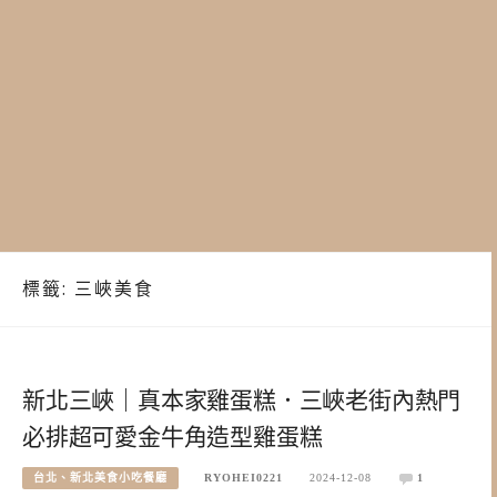
標籤:
三峽美食
新北三峽｜真本家雞蛋糕．三峽老街內熱門
必排超可愛金牛角造型雞蛋糕
台北、新北美食小吃餐廳
RYOHEI0221
2024-12-08
1