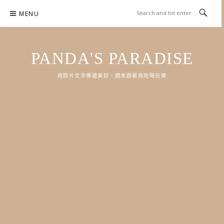
Skip
MENU
to
content
PANDA'S PARADISE
用照片文字傳遞美好．週末跟著我吃喝玩樂