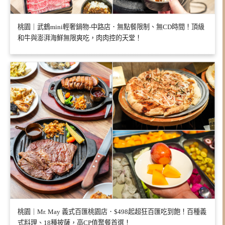
桃園｜武鶴mini輕奢鍋物-中路店．無點餐限制、無CD時間！頂級
和牛與澎湃海鮮無限爽吃，肉肉控的天堂！
桃園｜Mr. May 義式百匯桃園店．$498起超狂百匯吃到飽！百種義
式料理、18種披薩，高CP值聚餐首選！