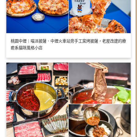
桃園中壢｜喵派披薩．中壢火車站旁手工窯烤披薩，老屋改建的療
癒系貓咪風格小店