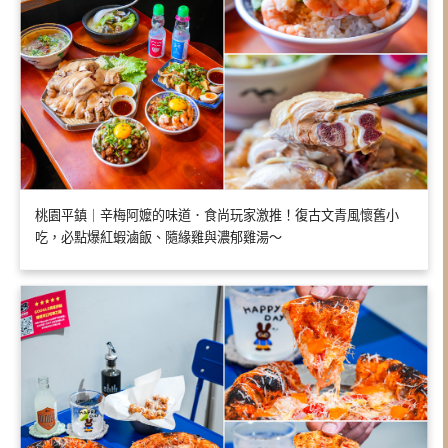
桃園平鎮｜辛梅阿嬤的味道．食尚玩家激推！復古文青風懷舊小
吃，必點爆紅蝦滷飯、隨緣雞與濃郁雞湯～