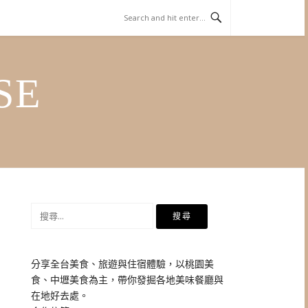
SE
搜
尋
關
鍵
分享全台美食、旅遊與住宿體驗，以桃園美
字:
食、中壢美食為主，帶你發掘各地美味餐廳與
在地好去處。