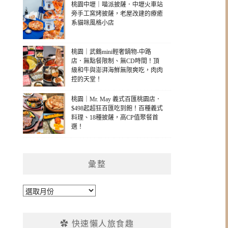
桃園中壢｜喵派披薩．中壢火車站
旁手工窯烤披薩，老屋改建的療癒
系貓咪風格小店
桃園｜武鶴mini輕奢鍋物-中路
店．無點餐限制、無CD時間！頂
級和牛與澎湃海鮮無限爽吃，肉肉
控的天堂！
桃園｜Mr. May 義式百匯桃園店．
$498起超狂百匯吃到飽！百種義式
料理、18種披薩，高CP值聚餐首
選！
彙整
彙
整
✿ 快速懶人旅食趣