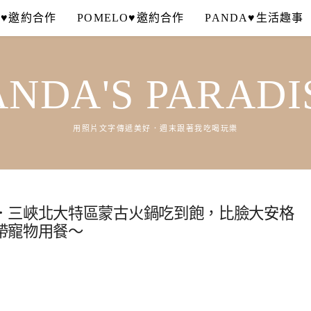
A♥邀約合作
POMELO♥邀約合作
PANDA♥生活趣事
ANDA'S PARADI
用照片文字傳遞美好．週末跟著我吃喝玩樂
．三峽北大特區蒙古火鍋吃到飽，比臉大安格
帶寵物用餐～