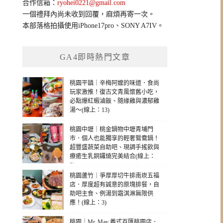
合作信箱：
ryohei0221@gmail.com
一個禮拜內尚未收到回覆，麻煩再寄一次。
本部落格拍攝使用iPhone17pro、SONY A7IV。
GA4即時熱門文章
桃園平鎮｜辛梅阿嬤的味道．食尚
玩家激推！復古文青風懷舊小吃，
必點爆紅蝦滷飯、隨緣雞與濃郁雞
湯～(線上：13)
桃園中壢｜桃金鍋物中壢青埔門
市．個人也能獨享的輕奢鴛鴦鍋！
超豐盛蔬菜自助吧、現調手搖飲與
療癒生乳銅鑼燒完美結合(線上：
8)
桃園蘆竹｜爭厚厚切牛排南崁五福
店．厚度超有誠意的原塊排餐，自
助吧主食、例湯到霜淇淋無限供
應！(線上：3)
桃園｜Mr. May 義式百匯桃園店．