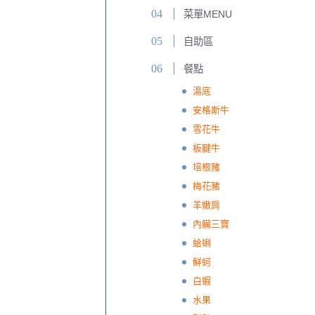
菜單MENU
自助區
餐點
湯底
安格斯牛
雪花牛
板腱牛
培根豬
梅花豬
羊嫩肩
內臟三寶
蛤蜊
鮮蚵
白蝦
水果