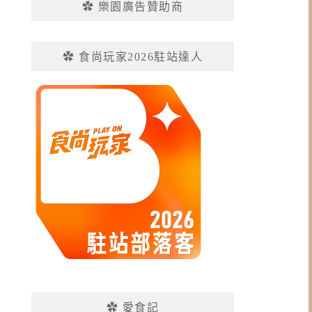
✿ 樂園廣告贊助商
✿ 食尚玩家2026駐站達人
✿ 愛食記