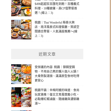
$498起超狂百匯吃到飽！百種義式
料理、18種披薩，高CP值聚餐首
選！(線上：3)
桃園｜Thai Wonderful 蒔泰大興
店．南洋風泰式料理餐廳，質感空
間適合聚餐，人氣滿座推薦～(線
上：3)
近期文章
受保護的內容: 桃園｜御鍋堂鍋
物．不用自己煮的懶人個人火鍋！
大骨熬製湯頭、滿滿原型食材吃得
更安心
桃園平鎮｜辛梅阿嬤的味道．食尚
玩家激推！復古文青風懷舊小吃，
必點爆紅蝦滷飯、隨緣雞與濃郁雞
湯～