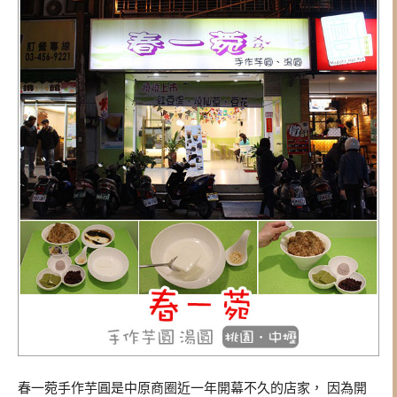
春一菀手作芋圓是中原商圈近一年開幕不久的店家， 因為開