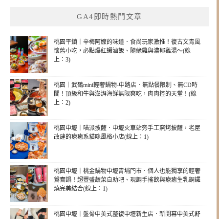
GA4即時熱門文章
桃園平鎮｜辛梅阿嬤的味道．食尚玩家激推！復古文青風
懷舊小吃，必點爆紅蝦滷飯、隨緣雞與濃郁雞湯～(線
上：3)
桃園｜武鶴mini輕奢鍋物-中路店．無點餐限制、無CD時
間！頂級和牛與澎湃海鮮無限爽吃，肉肉控的天堂！(線
上：2)
桃園中壢｜喵派披薩．中壢火車站旁手工窯烤披薩，老屋
改建的療癒系貓咪風格小店(線上：1)
桃園中壢｜桃金鍋物中壢青埔門市．個人也能獨享的輕奢
鴛鴦鍋！超豐盛蔬菜自助吧、現調手搖飲與療癒生乳銅鑼
燒完美結合(線上：1)
桃園中壢｜盤骨中美式整復中壢新生店．新開幕中美式舒