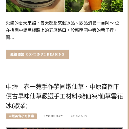
炎熱的夏天來臨，每天都想來個冰品、飲品消暑一番阿～ 位
在桃園中壢民族路上的五族路口，於新明國中旁的巷子裡，
開…
CONTINUE READING
中壢｜春一菀手作芋圓嫩仙草．中原商圈平
價古早味仙草嚴選手工材料/嫩仙凍/仙草雪花
冰(歇業)
中壢美食小吃餐廳
RYOHEI0221
2018-03-19