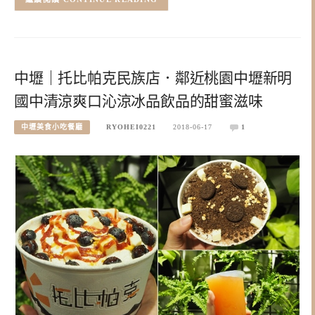
中壢｜托比帕克民族店．鄰近桃園中壢新明
國中清涼爽口沁涼冰品飲品的甜蜜滋味
中壢美食小吃餐廳
RYOHEI0221
2018-06-17
1