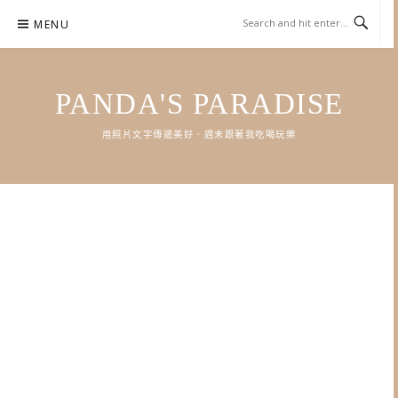
Skip
MENU
to
content
PANDA'S PARADISE
用照片文字傳遞美好．週末跟著我吃喝玩樂