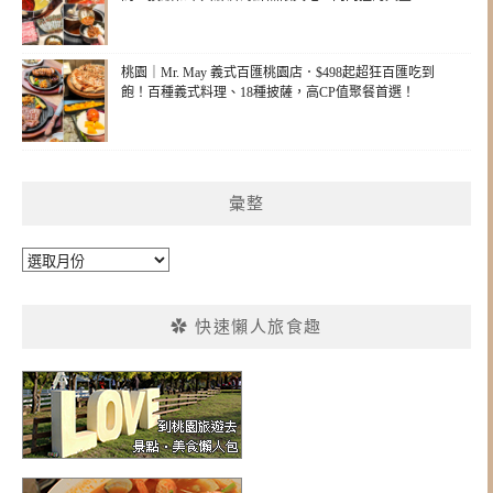
桃園｜Mr. May 義式百匯桃園店．$498起超狂百匯吃到
飽！百種義式料理、18種披薩，高CP值聚餐首選！
彙整
彙
整
✿ 快速懶人旅食趣