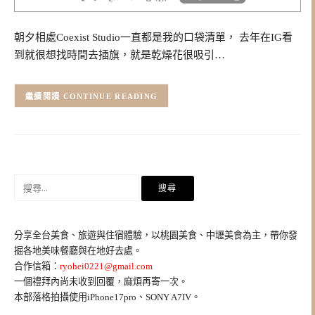
朝夕相處Coexist Studio一直都是我的口袋清單， 去年在IG看
到就很想找時間去插旗，就是乾燥花很吸引…
CONTINUE READING
搜
尋
關
鍵
分享全台美食、旅遊與住宿體驗，以桃園美食、中壢美食為主，帶你發
字:
掘各地美味餐廳與在地好去處。
合作信箱：
ryohei0221@gmail.com
一個禮拜內尚未收到回覆，麻煩再寄一次。
本部落格拍攝使用iPhone17pro、SONY A7IV。