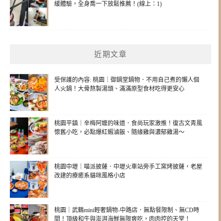
緩體驗，全身喬一下放鬆推薦！(線上：1)
近期文章
受保護的內容: 桃園｜御鍋堂鍋物．不用自己煮的懶人個
人火鍋！大骨熬製湯頭、滿滿原型食材吃得更安心
桃園平鎮｜辛梅阿嬤的味道．食尚玩家激推！復古文青風
懷舊小吃，必點爆紅蝦滷飯、隨緣雞與濃郁雞湯～
桃園中壢｜喵派披薩．中壢火車站旁手工窯烤披薩，老屋
改建的療癒系貓咪風格小店
桃園｜武鶴mini輕奢鍋物-中路店．無點餐限制、無CD時
間！頂級和牛與澎湃海鮮無限爽吃，肉肉控的天堂！