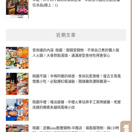
位冰品(線上：1)
近期文章
受保護的內容: 桃園｜御鍋堂鍋物．不用自己煮的懶人個
人火鍋！大骨熬製湯頭、滿滿原型食材吃得更安心
桃園平鎮｜辛梅阿嬤的味道．食尚玩家激推！復古文青風
懷舊小吃，必點爆紅蝦滷飯、隨緣雞與濃郁雞湯～
桃園中壢｜喵派披薩．中壢火車站旁手工窯烤披薩，老屋
改建的療癒系貓咪風格小店
桃園｜武鶴mini輕奢鍋物-中路店．無點餐限制、無CD時