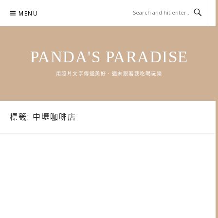
Skip
MENU
to
content
PANDA'S PARADISE
用照片文字傳遞美好．週末跟著我吃喝玩樂
標籤:
中壢咖啡店