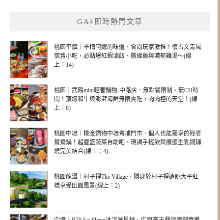
GA4即時熱門文章
桃園平鎮｜辛梅阿嬤的味道．食尚玩家激推！復古文青風
懷舊小吃，必點爆紅蝦滷飯、隨緣雞與濃郁雞湯～(線
上：14)
桃園｜武鶴mini輕奢鍋物-中路店．無點餐限制、無CD時
間！頂級和牛與澎湃海鮮無限爽吃，肉肉控的天堂！(線
上：8)
桃園中壢｜桃金鍋物中壢青埔門市．個人也能獨享的輕奢
鴛鴦鍋！超豐盛蔬菜自助吧、現調手搖飲與療癒生乳銅鑼
燒完美結合(線上：4)
桃園龍潭｜村子裡The Village．隱身於村子裡遠眺大平紅
橋享受田園風景(線上：2)
中壢｜B70 Ice Planet冰淇淋星球．中原夜市戲院旁創意攤