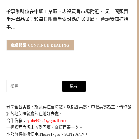
拾事咖啡位在中壢工業區、忠福黃昏市場附近， 是一間販賣
手沖單品咖啡和每日限量手做甜點的咖啡廳， 會讓我知道拾
事…
CONTINUE READING
搜
尋
關
鍵
分享全台美食、旅遊與住宿體驗，以桃園美食、中壢美食為主，帶你發
字:
掘各地美味餐廳與在地好去處。
合作信箱：
ryohei0221@gmail.com
一個禮拜內尚未收到回覆，麻煩再寄一次。
本部落格拍攝使用iPhone17pro、SONY A7IV。