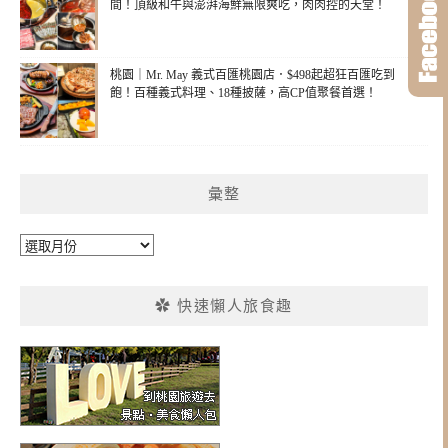
間！頂級和牛與澎湃海鮮無限爽吃，肉肉控的天堂！
桃園｜Mr. May 義式百匯桃園店．$498起超狂百匯吃到
飽！百種義式料理、18種披薩，高CP值聚餐首選！
彙整
彙
整
✿ 快速懶人旅食趣