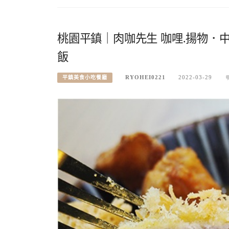
桃園平鎮｜肉咖先生 咖哩.揚物．
飯
RYOHEI0221
2022-03-29
平鎮美食小吃餐廳