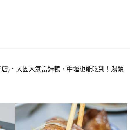
行店)．大園人氣當歸鴨，中壢也能吃到！湯頭