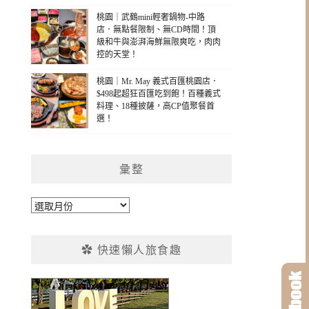
桃園｜武鶴mini輕奢鍋物-中路
店．無點餐限制、無CD時間！頂
級和牛與澎湃海鮮無限爽吃，肉肉
控的天堂！
桃園｜Mr. May 義式百匯桃園店．
$498起超狂百匯吃到飽！百種義式
料理、18種披薩，高CP值聚餐首
選！
彙整
彙
整
✿ 快速懶人旅食趣