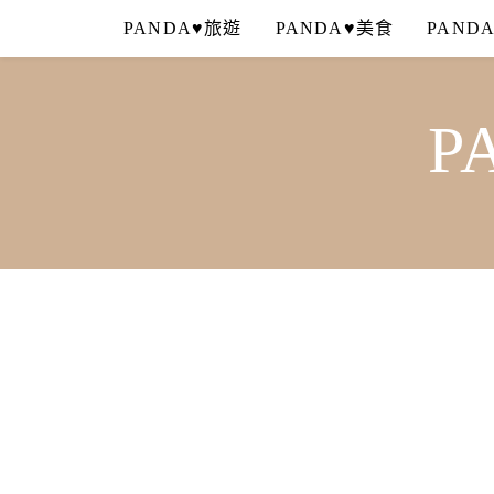
Skip
PANDA♥旅遊
PANDA♥美食
PAND
to
content
P