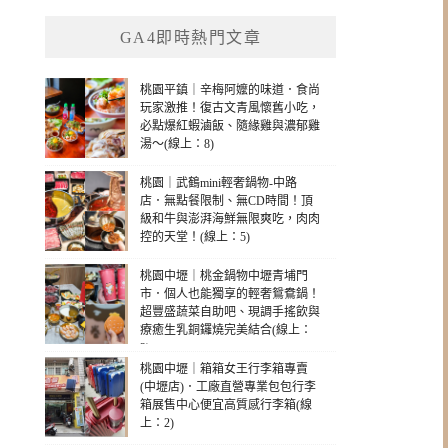
GA4即時熱門文章
桃園平鎮｜辛梅阿嬤的味道．食尚
玩家激推！復古文青風懷舊小吃，
必點爆紅蝦滷飯、隨緣雞與濃郁雞
湯～(線上：8)
桃園｜武鶴mini輕奢鍋物-中路
店．無點餐限制、無CD時間！頂
級和牛與澎湃海鮮無限爽吃，肉肉
控的天堂！(線上：5)
桃園中壢｜桃金鍋物中壢青埔門
市．個人也能獨享的輕奢鴛鴦鍋！
超豐盛蔬菜自助吧、現調手搖飲與
療癒生乳銅鑼燒完美結合(線上：
2)
桃園中壢｜箱箱女王行李箱專賣
(中壢店)．工廠直營專業包包行李
箱展售中心便宜高質感行李箱(線
上：2)