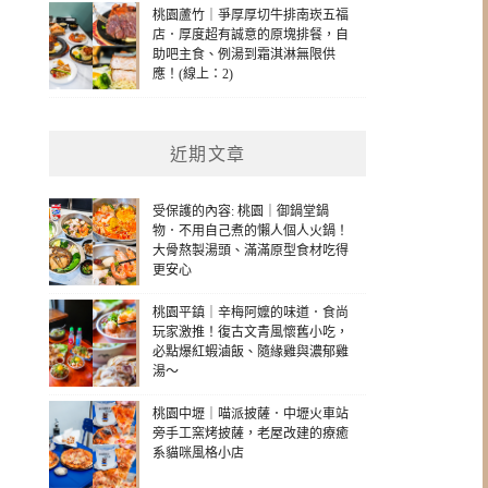
桃園蘆竹｜爭厚厚切牛排南崁五福
店．厚度超有誠意的原塊排餐，自
助吧主食、例湯到霜淇淋無限供
應！(線上：2)
近期文章
受保護的內容: 桃園｜御鍋堂鍋
物．不用自己煮的懶人個人火鍋！
大骨熬製湯頭、滿滿原型食材吃得
更安心
桃園平鎮｜辛梅阿嬤的味道．食尚
玩家激推！復古文青風懷舊小吃，
必點爆紅蝦滷飯、隨緣雞與濃郁雞
湯～
桃園中壢｜喵派披薩．中壢火車站
旁手工窯烤披薩，老屋改建的療癒
系貓咪風格小店