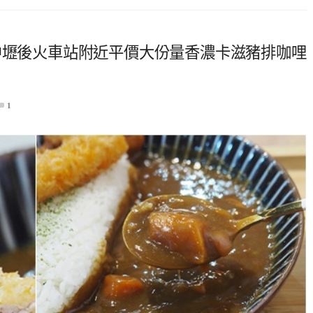
中壢後火車站附近平價大份量香濃卡滋豬排咖哩
1