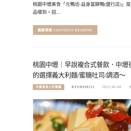
桃園中壢美食「元鴨坊-益身當歸鴨(健行店)
品嚐到。招…
CONTINUE READING
桃園中壢｜早說複合式餐飲．中壢
的選擇義大利麵/蜜糖吐司/調酒～
RYOHEI0221
2022-06-08
中壢美食小吃餐廳