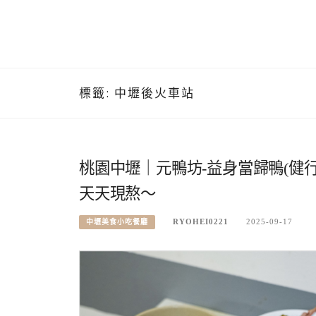
標籤:
中壢後火車站
桃園中壢｜元鴨坊-益身當歸鴨(健
天天現熬～
RYOHEI0221
2025-09-17
中壢美食小吃餐廳