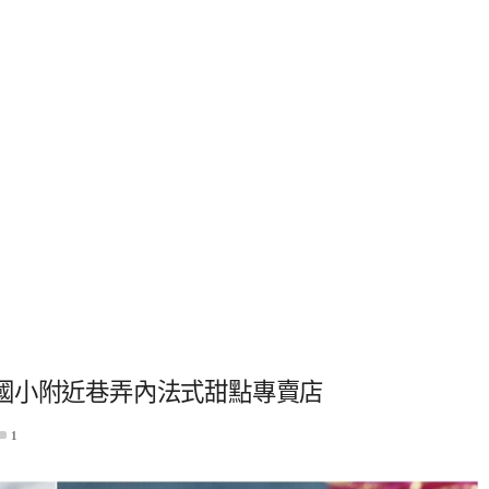
國小附近巷弄內法式甜點專賣店
1