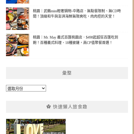
桃園｜武鶴mini輕奢鍋物-中路店．無點餐限制、無CD時
間！頂級和牛與澎湃海鮮無限爽吃，肉肉控的天堂！
桃園｜Mr. May 義式百匯桃園店．$498起超狂百匯吃到
飽！百種義式料理、18種披薩，高CP值聚餐首選！
彙整
彙
整
✿ 快速懶人旅食趣