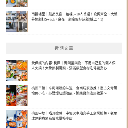
南投埔里｜藏品民宿．包棟6~10人首選！設備齊全、大螢
幕追劇打Switch，窩在一起度假好放鬆(線上：1)
近期文章
受保護的內容: 桃園｜御鍋堂鍋物．不用自己煮的懶人個
人火鍋！大骨熬製湯頭、滿滿原型食材吃得更安心
桃園平鎮｜辛梅阿嬤的味道．食尚玩家激推！復古文青風
懷舊小吃，必點爆紅蝦滷飯、隨緣雞與濃郁雞湯～
桃園中壢｜喵派披薩．中壢火車站旁手工窯烤披薩，老屋
改建的療癒系貓咪風格小店