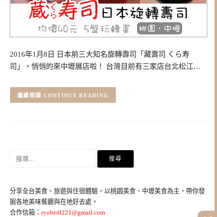
2016年1月8日 日本前三大知名旋轉壽司「藏壽司 くら寿
司」，悄悄的來中壢展店啦！ 台灣目前有三家店台北松江…
CONTINUE READING
搜
尋
關
鍵
分享全台美食、旅遊與住宿體驗，以桃園美食、中壢美食為主，帶你發
字:
掘各地美味餐廳與在地好去處。
合作信箱：
ryohei0221@gmail.com