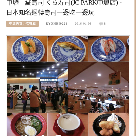
中壢｜藏壽司 くら寿司(JC PARK中壢店)．
日本知名迴轉壽司一邊吃一邊玩
中壢美食小吃餐廳
RYOHEI0221
2016-01-08
8