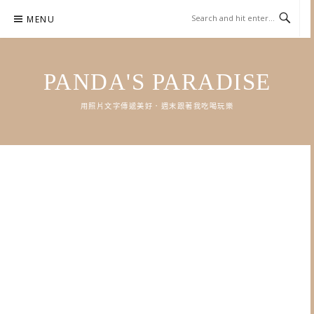
Skip
MENU
to
content
PANDA'S PARADISE
用照片文字傳遞美好．週末跟著我吃喝玩樂