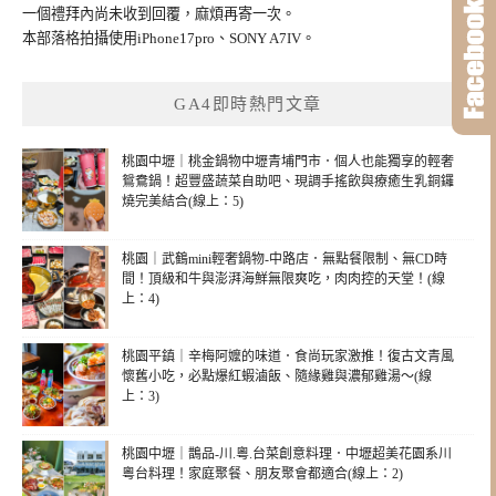
一個禮拜內尚未收到回覆，麻煩再寄一次。
本部落格拍攝使用iPhone17pro、SONY A7IV。
GA4即時熱門文章
桃園中壢｜桃金鍋物中壢青埔門市．個人也能獨享的輕奢
鴛鴦鍋！超豐盛蔬菜自助吧、現調手搖飲與療癒生乳銅鑼
燒完美結合(線上：5)
桃園｜武鶴mini輕奢鍋物-中路店．無點餐限制、無CD時
間！頂級和牛與澎湃海鮮無限爽吃，肉肉控的天堂！(線
上：4)
桃園平鎮｜辛梅阿嬤的味道．食尚玩家激推！復古文青風
懷舊小吃，必點爆紅蝦滷飯、隨緣雞與濃郁雞湯～(線
上：3)
桃園中壢｜鵲品-川.粵.台菜創意料理．中壢超美花園系川
粵台料理！家庭聚餐、朋友聚會都適合(線上：2)