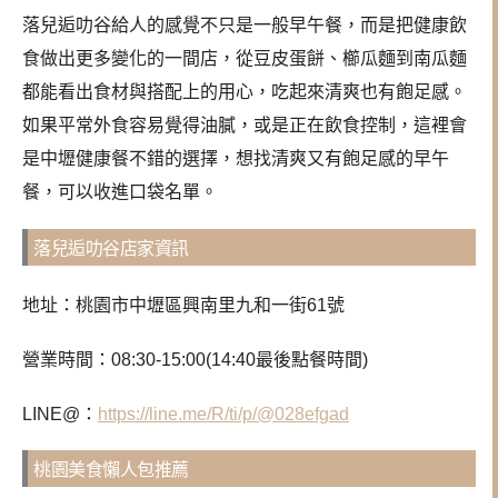
落兒逅叻谷給人的感覺不只是一般早午餐，而是把健康飲
食做出更多變化的一間店，從豆皮蛋餅、櫛瓜麵到南瓜麵
都能看出食材與搭配上的用心，吃起來清爽也有飽足感。
如果平常外食容易覺得油膩，或是正在飲食控制，這裡會
是中壢健康餐不錯的選擇，想找清爽又有飽足感的早午
餐，可以收進口袋名單。
落兒逅叻谷店家資訊
地址：桃園市中壢區興南里九和一街61號
營業時間：08:30-15:00(14:40最後點餐時間)
LINE@：
https://line.me/R/ti/p/@028efgad
桃園美食懶人包推薦