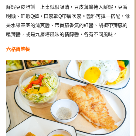
鮮蝦豆皮蛋餅一上桌就很吸睛，豆皮薄餅捲入鮮蝦，豆香
明顯、鮮蝦Q彈，口感軟Q帶層次感。醬料可擇一搭配，像
是水果基底的清爽醬、帶番茄香氣的紅醬、胡椒帶辣感的
嗆辣醬，或是九層塔風味的情醇醬，各有不同風味。
六格寶飽餐