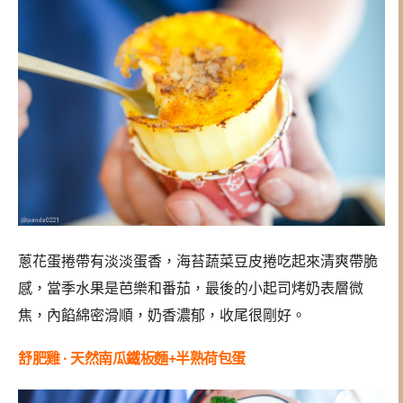
蔥花蛋捲帶有淡淡蛋香，海苔蔬菜豆皮捲吃起來清爽帶脆
感，當季水果是芭樂和番茄，最後的小起司烤奶表層微
焦，內餡綿密滑順，奶香濃郁，收尾很剛好。
舒肥雞 · 天然南瓜鐵板麵+半熟荷包蛋