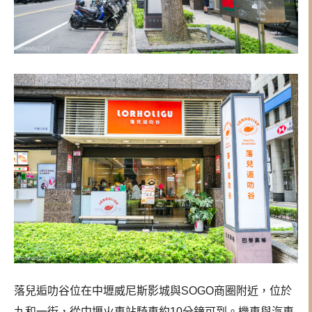
落兒逅叻谷位在中壢威尼斯影城與SOGO商圈附近，位於
九和一街，從中壢火車站騎車約10分鐘可到。機車與汽車