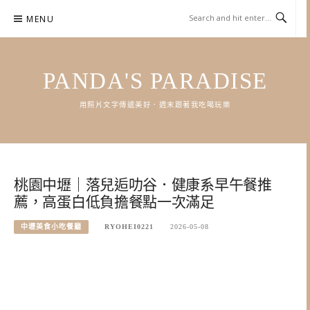
Skip
MENU
to
content
PANDA'S PARADISE
用照片文字傳遞美好．週末跟著我吃喝玩樂
桃園中壢｜落兒逅叻谷．健康系早午餐推
薦，高蛋白低負擔餐點一次滿足
中壢美食小吃餐廳
RYOHEI0221
2026-05-08