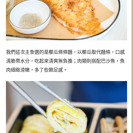
我們這次主食選的是櫛瓜條條麵，以櫛瓜取代麵條，口感
清脆帶水分，吃起來清爽無負擔；肉類則搭配巴沙魚，魚
肉細緻滑嫩，多了些飽足感。