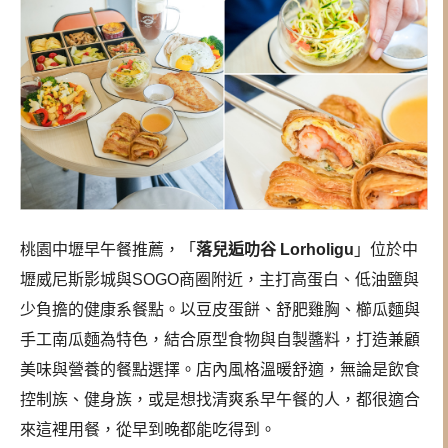
桃園中壢早午餐推薦，「
落兒逅叻谷 Lorholigu
」位於中
壢威尼斯影城與SOGO商圈附近，主打高蛋白、低油鹽與
少負擔的健康系餐點。以豆皮蛋餅、舒肥雞胸、櫛瓜麵與
手工南瓜麵為特色，結合原型食物與自製醬料，打造兼顧
美味與營養的餐點選擇。店內風格溫暖舒適，無論是飲食
控制族、健身族，或是想找清爽系早午餐的人，都很適合
來這裡用餐，從早到晚都能吃得到。