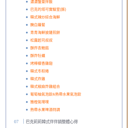
濃濃蟹膏拌飯
巴克的塔可實驗室(豚)
韓式辣炒綜合海鮮
醃白蘿蔔
青青海鮮披薩煎餅
松露起司叔叔
酥炸杏鮑菇
酥炸牡蠣
烤檸檬香雞翅
韓式冬粉捲
韓式炸雞
韓式椒麻炸雞組合
葡萄柚氣泡飲&熱帶水果氣泡飲
雅橙氣噗噗
熱帶水果啤酒特調
巴克莉莉韓式伴伴鍋整體心得