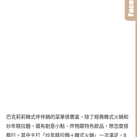
巴克莉莉韓式伴伴鍋的菜單很豐富，除了經典韓式火鍋和
炒年糕拉麵，還有創意小點、炸物跟特色飲品，想怎麼搭
都行。其中主打「炒年糕拉麵＋韓式火鍋」一次滿足，8