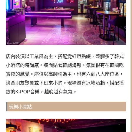
店內裝潢以工業風為主，搭配霓虹燈點綴，整體多了韓式
小酒館的時尚感。牆面貼著韓劇海報，氛圍很有在韓國吃
宵夜的感覺。座位以高腳椅為主，也有六到八人座位區，
適合朋友聚餐或下班來小酌。現場還有冰箱酒牆，搭配播
放的K-POP音樂，越晚越有氣氛。
玩樂小亮點