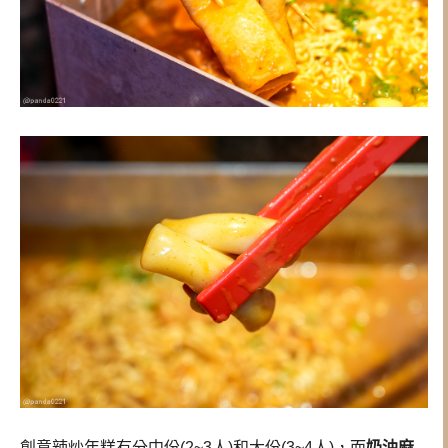
創意辣炒年糕有分中份(2~3人)和大份(3~4人)，而
奶油麻