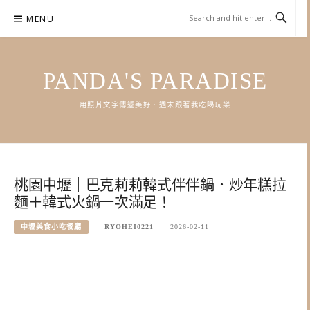
Skip
MENU
to
content
PANDA'S PARADISE
用照片文字傳遞美好．週末跟著我吃喝玩樂
桃園中壢｜巴克莉莉韓式伴伴鍋．炒年糕拉
麵＋韓式火鍋一次滿足！
中壢美食小吃餐廳
RYOHEI0221
2026-02-11