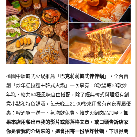
桃園中壢韓式火鍋推薦「
巴克莉莉韓式伴伴鍋
」，全台首
創「炒年糕拉麵＋韓式火鍋」一次享有，8款湯底×8款炒
年糕，總共64種風味自由搭配，除了經典韓式料理還有創
意小點和特色調酒，每天晚上21:00後來用餐有宵夜專屬優
惠：啤酒買一送一、氣泡飲免費、韓式火鍋肉品加量，
如
果來店用餐出示我的影片或部落格文章，或口頭告訴店家
你是看我的介紹來的，還會招待一份酥炸牡蠣
，下班揪朋