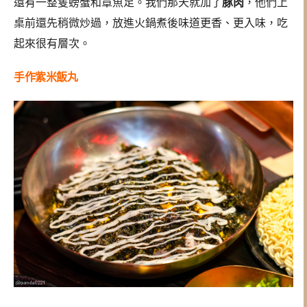
還有一整隻螃蟹和章魚足。我們那天就加了
豚肉
，他們上
桌前還先稍微炒過，放進火鍋煮後味道更香、更入味，吃
起來很有層次。
手作紫米飯丸