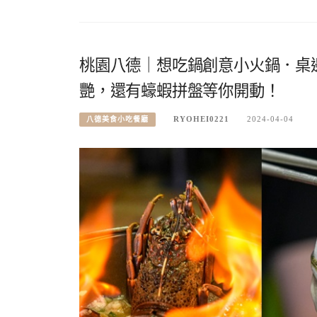
桃園八德｜想吃鍋創意小火鍋．桌
艷，還有蠔蝦拼盤等你開動！
RYOHEI0221
2024-04-04
八德美食小吃餐廳