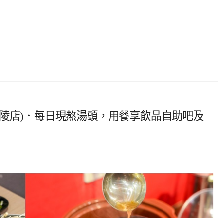
陵店)．每日現熬湯頭，用餐享飲品自助吧及