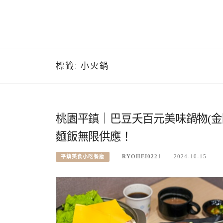
標籤:
小火鍋
桃園平鎮｜巴豆夭百元美味鍋物(金
麵飯無限供應！
RYOHEI0221
2024-10-15
平鎮美食小吃餐廳