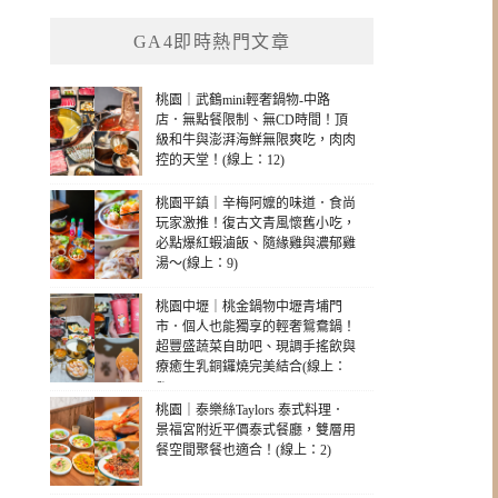
GA4即時熱門文章
桃園｜武鶴mini輕奢鍋物-中路
店．無點餐限制、無CD時間！頂
級和牛與澎湃海鮮無限爽吃，肉肉
控的天堂！(線上：12)
桃園平鎮｜辛梅阿嬤的味道．食尚
玩家激推！復古文青風懷舊小吃，
必點爆紅蝦滷飯、隨緣雞與濃郁雞
湯～(線上：9)
桃園中壢｜桃金鍋物中壢青埔門
市．個人也能獨享的輕奢鴛鴦鍋！
超豐盛蔬菜自助吧、現調手搖飲與
療癒生乳銅鑼燒完美結合(線上：
6)
桃園｜泰樂絲Taylors 泰式料理．
景福宮附近平價泰式餐廳，雙層用
餐空間聚餐也適合！(線上：2)