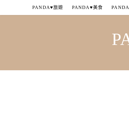
Skip
PANDA♥旅遊
PANDA♥美食
PAND
to
content
P