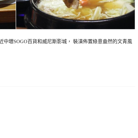
近中壢SOGO百貨和威尼斯影城， 裝潢佈置綠意盎然的文青風