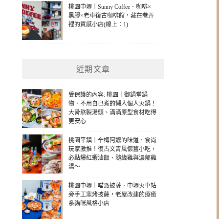
桃園中壢｜Sunny Coffee．咖啡×
黑膠×老車復古咖啡館，藏在巷弄
裡的質感小店(線上：1)
近期文章
受保護的內容: 桃園｜御鍋堂鍋
物．不用自己煮的懶人個人火鍋！
大骨熬製湯頭、滿滿原型食材吃得
更安心
桃園平鎮｜辛梅阿嬤的味道．食尚
玩家激推！復古文青風懷舊小吃，
必點爆紅蝦滷飯、隨緣雞與濃郁雞
湯～
桃園中壢｜喵派披薩．中壢火車站
旁手工窯烤披薩，老屋改建的療癒
系貓咪風格小店