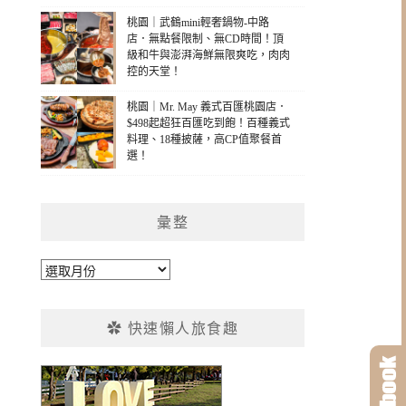
桃園｜武鶴mini輕奢鍋物-中路
店．無點餐限制、無CD時間！頂
級和牛與澎湃海鮮無限爽吃，肉肉
控的天堂！
桃園｜Mr. May 義式百匯桃園店．
$498起超狂百匯吃到飽！百種義式
料理、18種披薩，高CP值聚餐首
選！
彙整
彙
整
✿ 快速懶人旅食趣