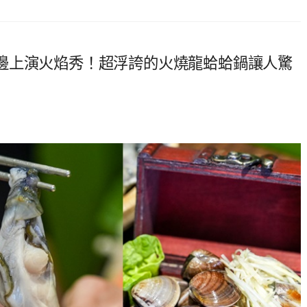
邊上演火焰秀！超浮誇的火燒龍蛤蛤鍋讓人驚