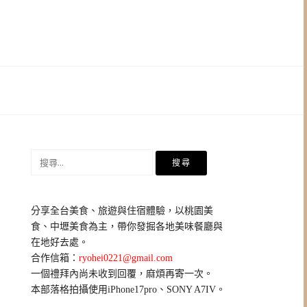
搜
尋
關
鍵
分享全台美食、旅遊與住宿體驗，以桃園美
字:
食、中壢美食為主，帶你發掘各地美味餐廳與
在地好去處。
合作信箱：
ryohei0221@gmail.com
一個禮拜內尚未收到回覆，麻煩再寄一次。
本部落格拍攝使用iPhone17pro、SONY A7IV。