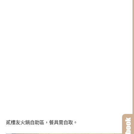
貳樓友火鍋自助區，餐具需自取。