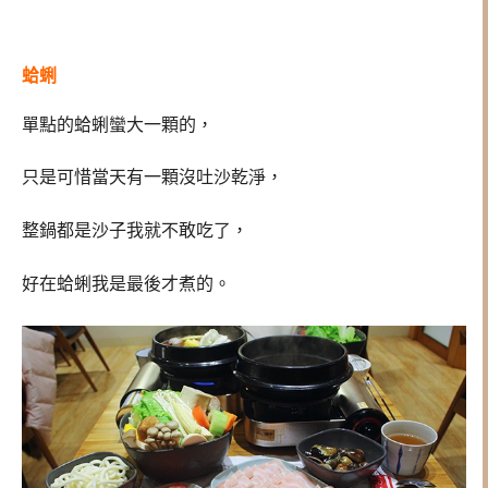
蛤蜊
單點的蛤蜊蠻大一顆的，
只是可惜當天有一顆沒吐沙乾淨，
整鍋都是沙子我就不敢吃了，
好在蛤蜊我是最後才煮的。