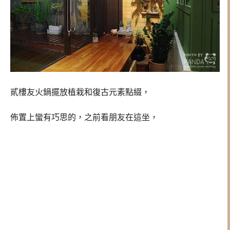
貳樓友火鍋擺放植栽和復古元素點綴，
佈置上蠻有巧思的，之前看朋友在這坐，