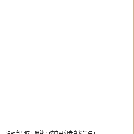
湯頭有原味、麻辣、酸白菜和素食養生湯，