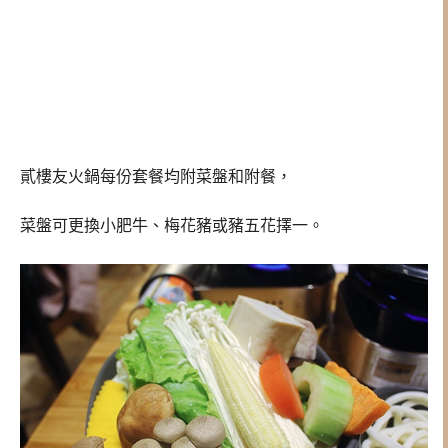
貳樓友火鍋每份套餐均附菜盤和附餐，
菜盤可更換小肥牛、梅花豬或豬五花擇一。