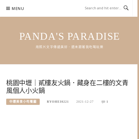
Skip
MENU
to
content
PANDA'S PARADISE
用照片文字傳遞美好．週末跟著我吃喝玩樂
桃園中壢｜貳樓友火鍋．藏身在二樓的文青
風個人小火鍋
中壢美食小吃餐廳
RYOHEI0221
2021-12-27
1