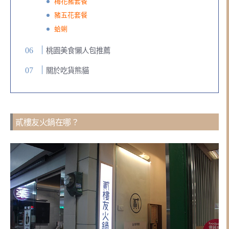
梅花豬套餐
豬五花套餐
蛤蜊
桃園美食懶人包推薦
關於吃貨熊貓
貳樓友火鍋在哪？