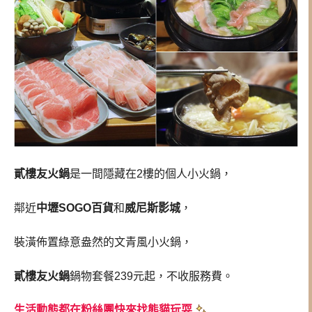
貳樓友火鍋
是一間隱藏在2樓的個人小火鍋，
鄰近
中壢SOGO百貨
和
威尼斯影城
，
裝潢佈置綠意盎然的文青風小火鍋，
貳樓友火鍋
鍋物套餐239元起，不收服務費。
生活動態都在粉絲團快來找熊貓玩耍