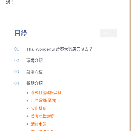
適！
目錄
CLOSE
Thai Wonderful 蒔泰大興店怎麼去？
環境介紹
菜單介紹
餐點介紹
泰式打拋豬飯套餐
月亮蝦餅(厚切)
火山排骨
黃咖哩軟殼蟹
清炒水蓮