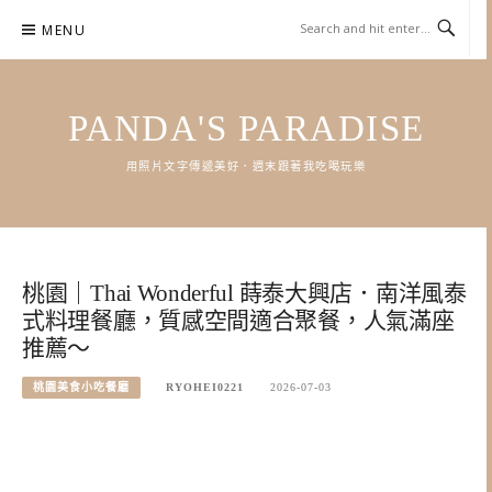
Skip
MENU
to
content
PANDA'S PARADISE
用照片文字傳遞美好．週末跟著我吃喝玩樂
桃園｜Thai Wonderful 蒔泰大興店．南洋風泰
式料理餐廳，質感空間適合聚餐，人氣滿座
推薦～
桃園美食小吃餐廳
RYOHEI0221
2026-07-03