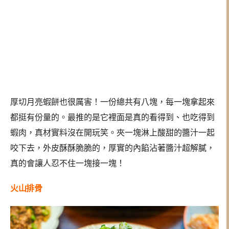
厚切月亮蝦餅也很厲害！一份總共有八塊，每一塊拿起來
都挺有份量的。最推的是它裡面是真的看得到、也吃得到
蝦肉，真材實料沒在開玩笑。夾一塊淋上酸甜的醬汁一起
咬下去，外皮酥酥脆脆的，厚實的內餡沾著醬汁超解膩，
真的會讓人忍不住一塊接一塊！
火山排骨