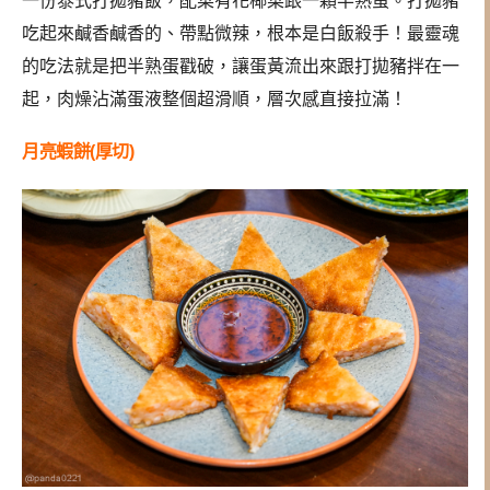
一份泰式打拋豬飯，配菜有花椰菜跟一顆半熟蛋。打拋豬
吃起來鹹香鹹香的、帶點微辣，根本是白飯殺手！最靈魂
的吃法就是把半熟蛋戳破，讓蛋黃流出來跟打拋豬拌在一
起，肉燥沾滿蛋液整個超滑順，層次感直接拉滿！
月亮蝦餅(厚切)