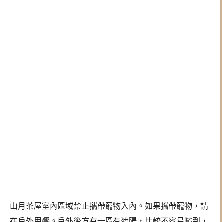
山月茶屋室內區域禁止攜帶寵物入內。如果攜帶寵物，請
在戶外用餐。戶外後方有一區有遮陽，比較不容易曬到，