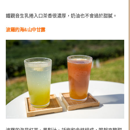
鐵觀音生乳捲入口茶香很濃厚，奶油也不會過於甜膩。
波羅的海&山中甘露