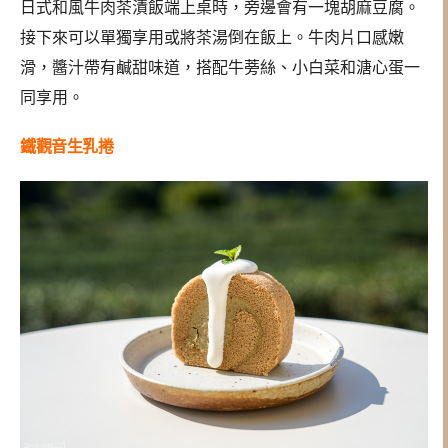
日式和風牛肉茶漬飯端上桌時，旁邊會有一塊胡麻豆腐。
接下來可以單獨享用或將茶湯倒在飯上。牛肉片口感嫩
滑，醬汁帶有鹹甜味道，搭配牛蒡絲、小白菜和溏心蛋一
同享用。
鐵觀音生乳捲