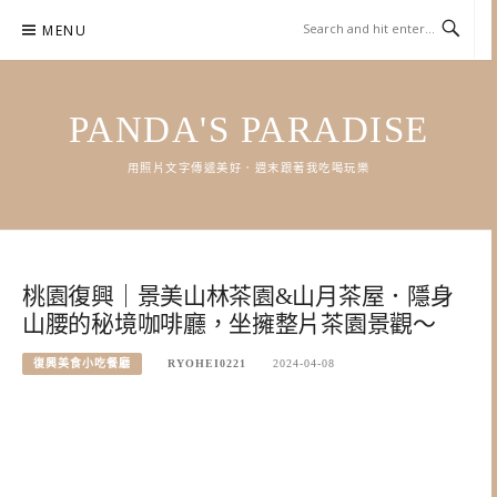
Skip
MENU
to
content
PANDA'S PARADISE
用照片文字傳遞美好．週末跟著我吃喝玩樂
桃園復興｜景美山林茶園&山月茶屋．隱身
山腰的秘境咖啡廳，坐擁整片茶園景觀～
復興美食小吃餐廳
RYOHEI0221
2024-04-08