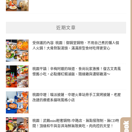
近期文章
受保護的內容: 桃園｜御鍋堂鍋物．不用自己煮的懶人個
人火鍋！大骨熬製湯頭、滿滿原型食材吃得更安心
桃園平鎮｜辛梅阿嬤的味道．食尚玩家激推！復古文青風
懷舊小吃，必點爆紅蝦滷飯、隨緣雞與濃郁雞湯～
桃園中壢｜喵派披薩．中壢火車站旁手工窯烤披薩，老屋
改建的療癒系貓咪風格小店
桃園｜武鶴mini輕奢鍋物-中路店．無點餐限制、無CD時
間！頂級和牛與澎湃海鮮無限爽吃，肉肉控的天堂！