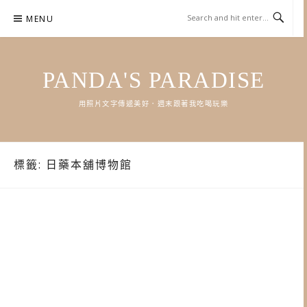
Skip
MENU
to
content
PANDA'S PARADISE
用照片文字傳遞美好．週末跟著我吃喝玩樂
標籤:
日藥本舖博物館