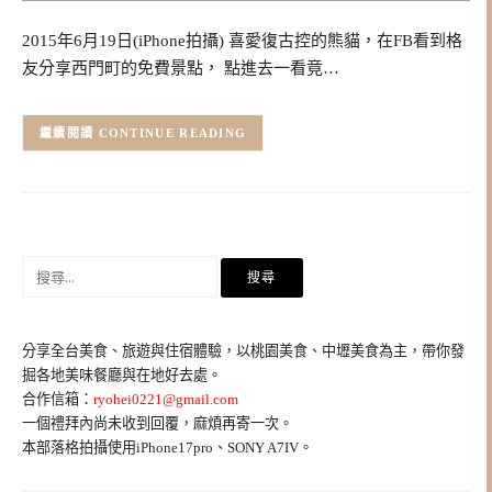
2015年6月19日(iPhone拍攝) 喜愛復古控的熊貓，在FB看到格
友分享西門町的免費景點， 點進去一看竟…
CONTINUE READING
搜
尋
關
鍵
分享全台美食、旅遊與住宿體驗，以桃園美食、中壢美食為主，帶你發
字:
掘各地美味餐廳與在地好去處。
合作信箱：
ryohei0221@gmail.com
一個禮拜內尚未收到回覆，麻煩再寄一次。
本部落格拍攝使用iPhone17pro、SONY A7IV。