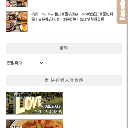
桃園｜Mr. May 義式百匯桃園店．$498起超狂百匯吃到
飽！百種義式料理、18種披薩，高CP值聚餐首選！
彙整
彙
整
✿ 快速懶人旅食趣