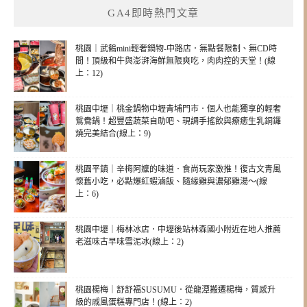
GA4即時熱門文章
桃園｜武鶴mini輕奢鍋物-中路店．無點餐限制、無CD時
間！頂級和牛與澎湃海鮮無限爽吃，肉肉控的天堂！(線
上：12)
桃園中壢｜桃金鍋物中壢青埔門市．個人也能獨享的輕奢
鴛鴦鍋！超豐盛蔬菜自助吧、現調手搖飲與療癒生乳銅鑼
燒完美結合(線上：9)
桃園平鎮｜辛梅阿嬤的味道．食尚玩家激推！復古文青風
懷舊小吃，必點爆紅蝦滷飯、隨緣雞與濃郁雞湯～(線
上：6)
桃園中壢｜梅林冰店．中壢後站林森國小附近在地人推薦
老滋味古早味雪泥冰(線上：2)
桃園楊梅｜舒舒福SUSUMU．從龍潭搬遷楊梅，質感升
級的戚風蛋糕專門店！(線上：2)