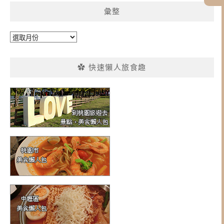
彙整
彙
整
✿ 快速懶人旅食趣