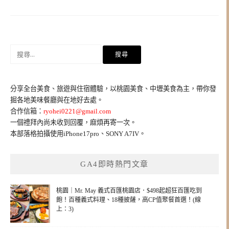
搜
尋
關
鍵
分享全台美食、旅遊與住宿體驗，以桃園美食、中壢美食為主，帶你發
字:
掘各地美味餐廳與在地好去處。
合作信箱：
ryohei0221@gmail.com
一個禮拜內尚未收到回覆，麻煩再寄一次。
本部落格拍攝使用iPhone17pro、SONY A7IV。
GA4即時熱門文章
桃園｜Mr. May 義式百匯桃園店．$498起超狂百匯吃到
飽！百種義式料理、18種披薩，高CP值聚餐首選！(線
上：3)