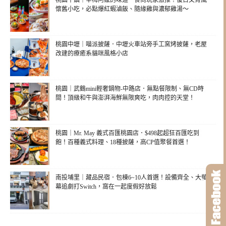
桃園平鎮｜辛梅阿嬤的味道．食尚玩家激推！復古文青風
懷舊小吃，必點爆紅蝦滷飯、隨緣雞與濃郁雞湯～
桃園中壢｜喵派披薩．中壢火車站旁手工窯烤披薩，老屋
改建的療癒系貓咪風格小店
桃園｜武鶴mini輕奢鍋物-中路店．無點餐限制、無CD時
間！頂級和牛與澎湃海鮮無限爽吃，肉肉控的天堂！
桃園｜Mr. May 義式百匯桃園店．$498起超狂百匯吃到
飽！百種義式料理、18種披薩，高CP值聚餐首選！
南投埔里｜藏品民宿．包棟6~10人首選！設備齊全、大螢
幕追劇打Switch，窩在一起度假好放鬆