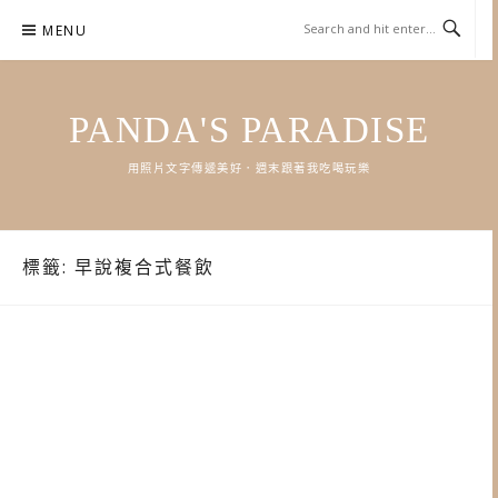
Skip
MENU
to
content
PANDA'S PARADISE
用照片文字傳遞美好．週末跟著我吃喝玩樂
標籤:
早說複合式餐飲