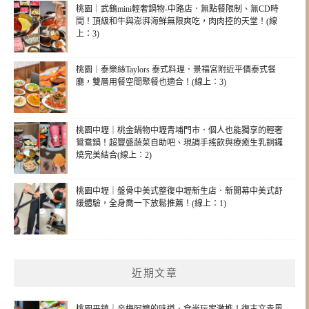
桃園｜武鶴mini輕奢鍋物-中路店．無點餐限制、無CD時
間！頂級和牛與澎湃海鮮無限爽吃，肉肉控的天堂！(線
上：3)
桃園｜泰樂絲Taylors 泰式料理．景福宮附近平價泰式餐
廳，雙層用餐空間聚餐也適合！(線上：3)
桃園中壢｜桃金鍋物中壢青埔門市．個人也能獨享的輕奢
鴛鴦鍋！超豐盛蔬菜自助吧、現調手搖飲與療癒生乳銅鑼
燒完美結合(線上：2)
桃園中壢｜盤骨中美式整復中壢新生店．新開幕中美式舒
緩體驗，全身喬一下放鬆推薦！(線上：1)
近期文章