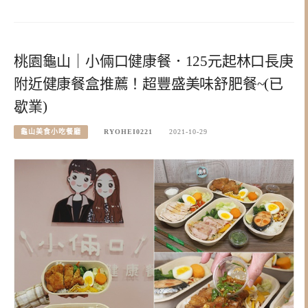
桃園龜山｜小倆口健康餐．125元起林口長庚
附近健康餐盒推薦！超豐盛美味舒肥餐~(已
歇業)
龜山美食小吃餐廳
RYOHEI0221
2021-10-29