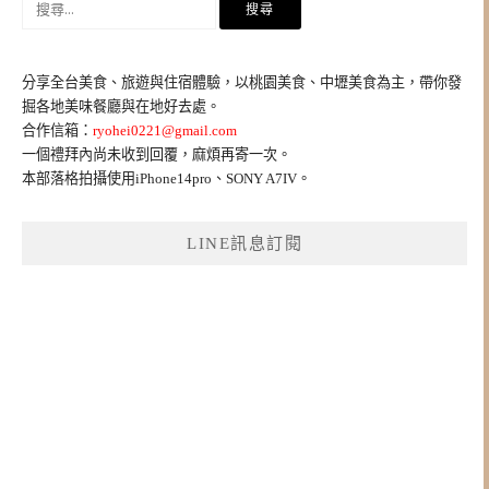
尋
關
鍵
分享全台美食、旅遊與住宿體驗，以桃園美食、中壢美食為主，帶你發
字:
掘各地美味餐廳與在地好去處。
合作信箱：
ryohei0221@gmail.com
一個禮拜內尚未收到回覆，麻煩再寄一次。
本部落格拍攝使用iPhone14pro、SONY A7IV。
LINE訊息訂閱