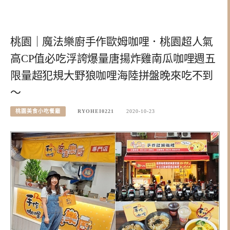
桃園｜魔法樂廚手作歐姆咖哩．桃園超人氣
高CP值必吃浮誇爆量唐揚炸雞南瓜咖哩週五
限量超犯規大野狼咖哩海陸拼盤晚來吃不到
～
桃園美食小吃餐廳
RYOHEI0221
2020-10-23