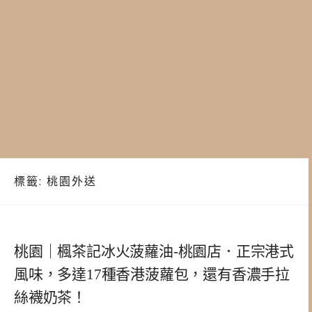
標籤:
桃園外送
桃園｜楓茶記冰火菠蘿油-桃園店．正宗港式
風味，多達17種香港菠蘿包，還有香濃手拉
絲襪奶茶！