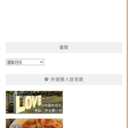
彙整
彙
整
✿ 快速懶人旅食趣