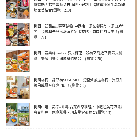
鴛鴦鍋！超豐盛蔬菜自助吧、現調手搖飲與療癒生乳銅鑼
燒完美結合(瀏覽：210)
桃園｜武鶴mini輕奢鍋物-中路店．無點餐限制、無CD時
間！頂級和牛與澎湃海鮮無限爽吃，肉肉控的天堂！(瀏
覽：77)
桃園｜泰樂絲Taylors 泰式料理．景福宮附近平價泰式餐
廳，雙層用餐空間聚餐也適合！(瀏覽：26)
桃園楊梅｜舒舒福SUSUMU．從龍潭搬遷楊梅，質感升
級的戚風蛋糕專門店！(瀏覽：9)
桃園中壢｜鵲品-川.粵.台菜創意料理．中壢超美花園系川
粵台料理！家庭聚餐、朋友聚會都適合(瀏覽：8)