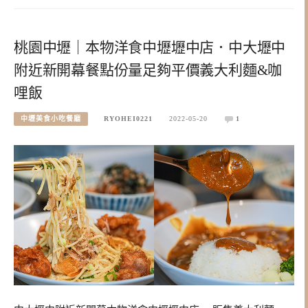
桃園中壢｜本物洋食中壢壢中店．中大壢中
附近新開幕餐點份量足夠平價義大利麵&咖
哩飯
中壢美食小吃餐廳
RYOHEI0221
2022-05-20
1