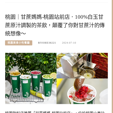
桃園｜甘蔗媽媽-桃園站前店．100%白玉甘
蔗原汁調製的茶飲，顛覆了你對甘蔗汁的傳
統想像～
桃園美食小吃餐廳
RYOHEI0221
2024-07-10