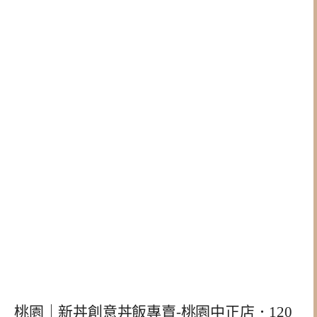
桃園｜新丼創意丼飯專賣-桃園中正店．120