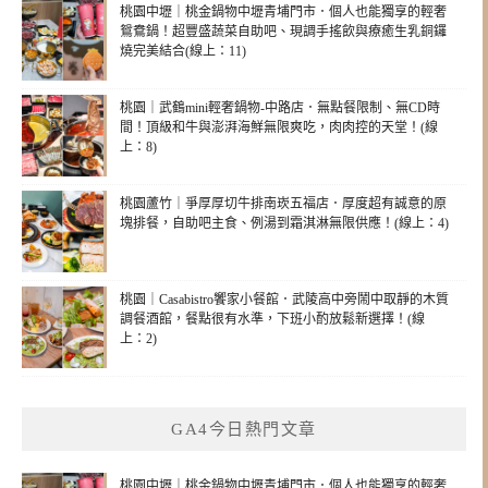
桃園中壢｜桃金鍋物中壢青埔門市．個人也能獨享的輕奢
鴛鴦鍋！超豐盛蔬菜自助吧、現調手搖飲與療癒生乳銅鑼
燒完美結合(線上：11)
桃園｜武鶴mini輕奢鍋物-中路店．無點餐限制、無CD時
間！頂級和牛與澎湃海鮮無限爽吃，肉肉控的天堂！(線
上：8)
桃園蘆竹｜爭厚厚切牛排南崁五福店．厚度超有誠意的原
塊排餐，自助吧主食、例湯到霜淇淋無限供應！(線上：4)
桃園｜Casabistro饗家小餐館．武陵高中旁鬧中取靜的木質
調餐酒館，餐點很有水準，下班小酌放鬆新選擇！(線
上：2)
GA4今日熱門文章
桃園中壢｜桃金鍋物中壢青埔門市．個人也能獨享的輕奢