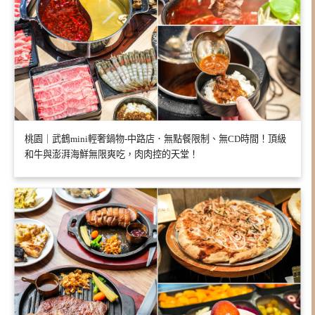
桃園｜武鶴mini輕奢鍋物-中路店．無點餐限制、無CD時間！頂級
和牛與澎湃海鮮無限爽吃，肉肉控的天堂！