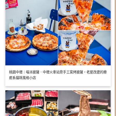
桃園中壢｜喵派披薩．中壢火車站旁手工窯烤披薩，老屋改建的療
癒系貓咪風格小店