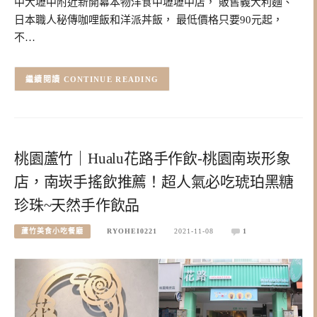
中大壢中附近新開幕本物洋食中壢壢中店， 販售義大利麵、
日本職人秘傳咖哩飯和洋派丼飯， 最低價格只要90元起，
不…
CONTINUE READING
桃園蘆竹｜Hualu花路手作飲-桃園南崁形象
店，南崁手搖飲推薦！超人氣必吃琥珀黑糖
珍珠~天然手作飲品
蘆竹美食小吃餐廳
RYOHEI0221
2021-11-08
1