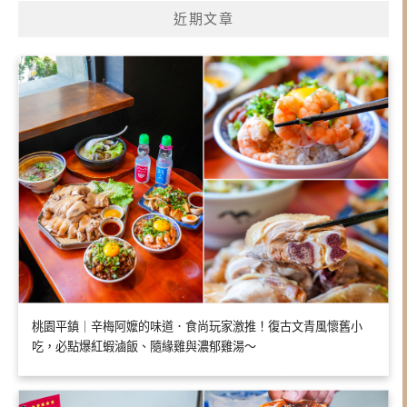
近期文章
桃園平鎮｜辛梅阿嬤的味道．食尚玩家激推！復古文青風懷舊小
吃，必點爆紅蝦滷飯、隨緣雞與濃郁雞湯～