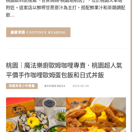
桃園飲料店推薦「甘蔗媽媽-桃園站前店」，位於桃園火車站
附近。這家店以鮮榨甘蔗原汁為主打，搭配鮮果汁和茶類調配
飲…
CONTINUE READING
桃園｜魔法樂廚歐姆咖哩專賣．桃園超人氣
平價手作咖哩歐姆蛋包飯和日式丼飯
桃園美食小吃餐廳
RYOHEI0221
2024-02-26