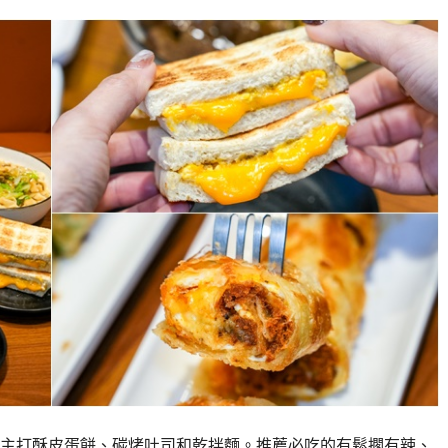
主打酥皮蛋餅、碳烤吐司和乾拌麵。推薦必吃的有鬆擱有辣、