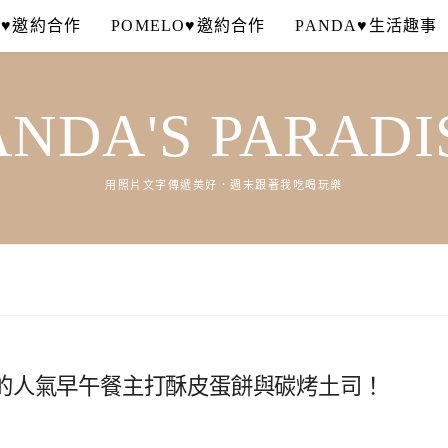
A♥邀約合作
POMELO♥邀約合作
PANDA♥生活趣事
ANDA'S PARADI
用照片文字傳遞美好．週末跟著我吃喝玩樂
的人氣早午餐主打酥皮蛋餅與碳烤土司！