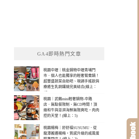
GA4即時熱門文章
桃園中壢｜桃金鍋物中壢青埔門
市．個人也能獨享的輕奢鴛鴦鍋！
超豐盛蔬菜自助吧、現調手搖飲與
療癒生乳銅鑼燒完美結合(線上：
15)
桃園｜武鶴mini輕奢鍋物-中路
店．無點餐限制、無CD時間！頂
級和牛與澎湃海鮮無限爽吃，肉肉
控的天堂！(線上：5)
桃園楊梅｜舒舒福SUSUMU．從
龍潭搬遷楊梅，質感升級的戚風蛋