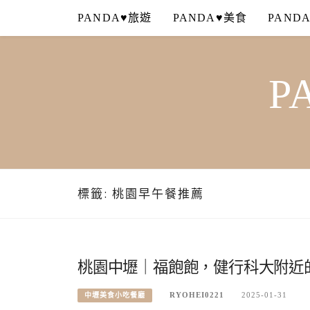
Skip
PANDA♥旅遊
PANDA♥美食
PAND
to
content
P
標籤:
桃園早午餐推薦
桃園中壢｜福飽飽，健行科大附近
RYOHEI0221
2025-01-31
中壢美食小吃餐廳