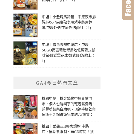
糕專門店！(線上：2)
中壢｜小丑烤馬鈴薯．中原夜市排
隊必吃邪惡度破表現烤牽絲馬鈴
薯/中壢外送/中原外送(線上：1)
中壢｜雪花咖啡中壢店．中壢
SOGO商圈韓迷聚集地低調韓式咖
啡館/韓式雪花冰/韓式輕食(線上：
1)
GA4今日熱門文章
桃園中壢｜桃金鍋物中壢青埔門
市．個人也能獨享的輕奢鴛鴦鍋！
超豐盛蔬菜自助吧、現調手搖飲與
療癒生乳銅鑼燒完美結合(瀏覽：
589)
桃園｜武鶴mini輕奢鍋物-中路
店．無點餐限制、無CD時間！頂