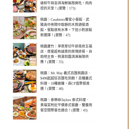
級和牛與澎湃海鮮無限爽吃，肉肉
控的天堂！(瀏覽：173)
桃園｜Casabistro饗家小餐館．武
陵高中旁鬧中取靜的木質調餐酒
館，餐點很有水準，下班小酌放鬆
新選擇！(瀏覽：47)
桃園蘆竹｜爭厚厚切牛排南崁五福
店．厚度超有誠意的原塊排餐，自
助吧主食、例湯到霜淇淋無限供
應！(瀏覽：55)
桃園｜Mr. May 義式百匯桃園店．
$498起超狂百匯吃到飽！百種義式
料理、18種披薩，高CP值聚餐首
選！(瀏覽：40)
桃園｜泰樂絲Taylors 泰式料理．
景福宮附近平價泰式餐廳，雙層用
餐空間聚餐也適合！(瀏覽：43)