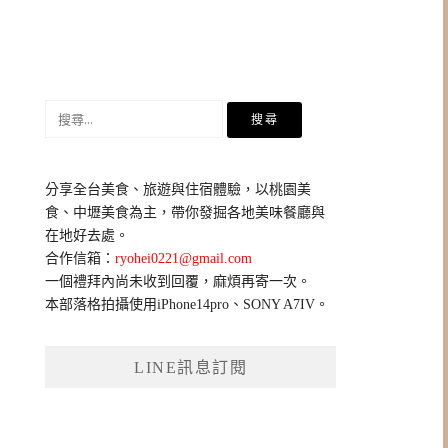
搜
尋
關
鍵
分享全台美食、旅遊與住宿體驗，以桃園美
字:
食、中壢美食為主，帶你發掘各地美味餐廳與
在地好去處。
合作信箱：
ryohei0221@gmail.com
一個禮拜內尚未收到回覆，麻煩再寄一次。
本部落格拍攝使用iPhone14pro、SONY A7IV。
LINE訊息訂閱