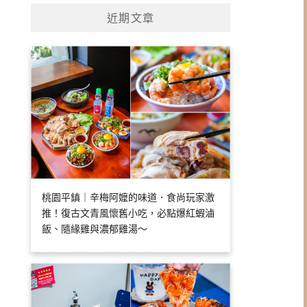
近期文章
桃園平鎮｜辛梅阿嬤的味道．食尚玩家激
推！復古文青風懷舊小吃，必點爆紅蝦滷
飯、隨緣雞與濃郁雞湯～