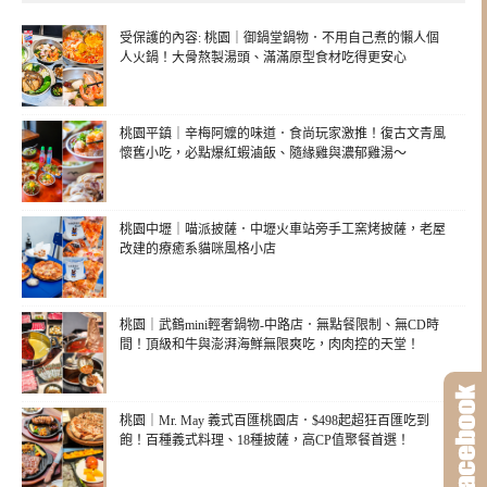
受保護的內容: 桃園｜御鍋堂鍋物．不用自己煮的懶人個
人火鍋！大骨熬製湯頭、滿滿原型食材吃得更安心
桃園平鎮｜辛梅阿嬤的味道．食尚玩家激推！復古文青風
懷舊小吃，必點爆紅蝦滷飯、隨緣雞與濃郁雞湯～
桃園中壢｜喵派披薩．中壢火車站旁手工窯烤披薩，老屋
改建的療癒系貓咪風格小店
桃園｜武鶴mini輕奢鍋物-中路店．無點餐限制、無CD時
間！頂級和牛與澎湃海鮮無限爽吃，肉肉控的天堂！
桃園｜Mr. May 義式百匯桃園店．$498起超狂百匯吃到
飽！百種義式料理、18種披薩，高CP值聚餐首選！