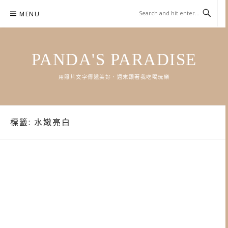
Skip
MENU
to
content
PANDA'S PARADISE
用照片文字傳遞美好．週末跟著我吃喝玩樂
標籤:
水嫩亮白