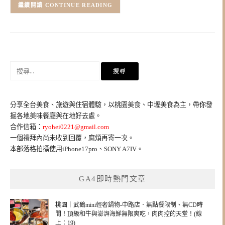
CONTINUE READING
搜
尋
關
鍵
分享全台美食、旅遊與住宿體驗，以桃園美食、中壢美食為主，帶你發
字:
掘各地美味餐廳與在地好去處。
合作信箱：
ryohei0221@gmail.com
一個禮拜內尚未收到回覆，麻煩再寄一次。
本部落格拍攝使用iPhone17pro、SONY A7IV。
GA4即時熱門文章
桃園｜武鶴mini輕奢鍋物-中路店．無點餐限制、無CD時
間！頂級和牛與澎湃海鮮無限爽吃，肉肉控的天堂！(線
上：19)