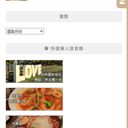
彙整
彙
整
✿ 快速懶人旅食趣