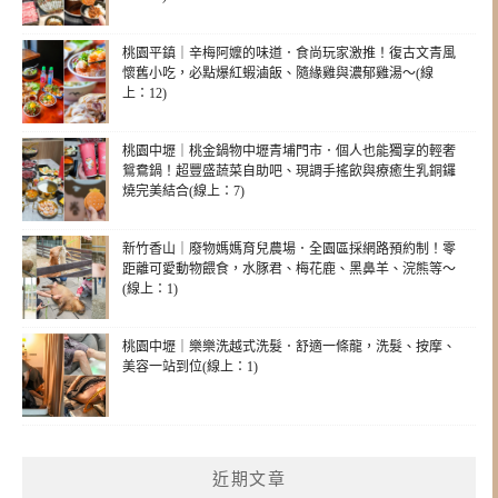
桃園平鎮｜辛梅阿嬤的味道．食尚玩家激推！復古文青風
懷舊小吃，必點爆紅蝦滷飯、隨緣雞與濃郁雞湯～(線
上：12)
桃園中壢｜桃金鍋物中壢青埔門市．個人也能獨享的輕奢
鴛鴦鍋！超豐盛蔬菜自助吧、現調手搖飲與療癒生乳銅鑼
燒完美結合(線上：7)
新竹香山｜廢物媽媽育兒農場．全園區採網路預約制！零
距離可愛動物餵食，水豚君、梅花鹿、黑鼻羊、浣熊等～
(線上：1)
桃園中壢｜樂樂洗越式洗髮．舒適一條龍，洗髮、按摩、
美容一站到位(線上：1)
近期文章