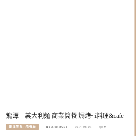
龍潭｜義大利麵 商業簡餐 焗烤~i料理&cafe
龍潭美食小吃餐廳
RYOHEI0221
2014-08-05
9