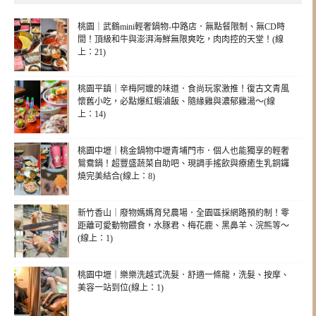
桃園｜武鶴mini輕奢鍋物-中路店．無點餐限制、無CD時
間！頂級和牛與澎湃海鮮無限爽吃，肉肉控的天堂！(線
上：21)
桃園平鎮｜辛梅阿嬤的味道．食尚玩家激推！復古文青風
懷舊小吃，必點爆紅蝦滷飯、隨緣雞與濃郁雞湯～(線
上：14)
桃園中壢｜桃金鍋物中壢青埔門市．個人也能獨享的輕奢
鴛鴦鍋！超豐盛蔬菜自助吧、現調手搖飲與療癒生乳銅鑼
燒完美結合(線上：8)
新竹香山｜廢物媽媽育兒農場．全園區採網路預約制！零
距離可愛動物餵食，水豚君、梅花鹿、黑鼻羊、浣熊等～
(線上：1)
桃園中壢｜樂樂洗越式洗髮．舒適一條龍，洗髮、按摩、
美容一站到位(線上：1)