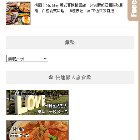
桃園｜Mr. May 義式百匯桃園店．$498起超狂百匯吃到
飽！百種義式料理、18種披薩，高CP值聚餐首選！
彙整
彙
整
✿ 快速懶人旅食趣