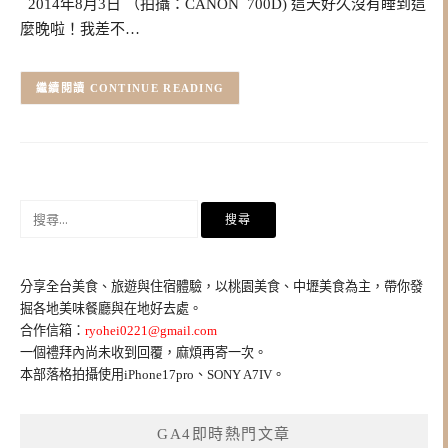
2014年8月3日 （拍攝：CANON 700D) 這天好久沒有睡到這
麼晚啦！我差不…
CONTINUE READING
搜
尋
關
鍵
分享全台美食、旅遊與住宿體驗，以桃園美食、中壢美食為主，帶你發
字:
掘各地美味餐廳與在地好去處。
合作信箱：
ryohei0221@gmail.com
一個禮拜內尚未收到回覆，麻煩再寄一次。
本部落格拍攝使用iPhone17pro、SONY A7IV。
GA4即時熱門文章