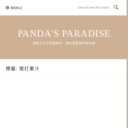
Skip
MENU
to
content
PANDA'S PARADISE
用照片文字傳遞美好．週末跟著我吃喝玩樂
標籤:
現打果汁