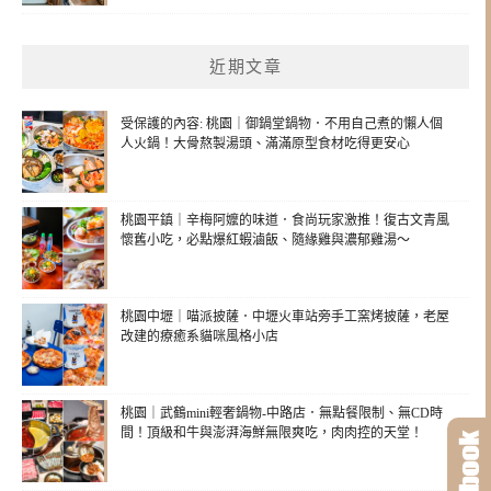
近期文章
受保護的內容: 桃園｜御鍋堂鍋物．不用自己煮的懶人個
人火鍋！大骨熬製湯頭、滿滿原型食材吃得更安心
桃園平鎮｜辛梅阿嬤的味道．食尚玩家激推！復古文青風
懷舊小吃，必點爆紅蝦滷飯、隨緣雞與濃郁雞湯～
桃園中壢｜喵派披薩．中壢火車站旁手工窯烤披薩，老屋
改建的療癒系貓咪風格小店
桃園｜武鶴mini輕奢鍋物-中路店．無點餐限制、無CD時
間！頂級和牛與澎湃海鮮無限爽吃，肉肉控的天堂！