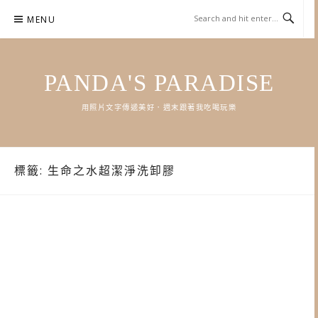
Skip
MENU
to
content
PANDA'S PARADISE
用照片文字傳遞美好．週末跟著我吃喝玩樂
標籤:
生命之水超潔淨洗卸膠