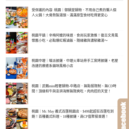
受保護的內容: 桃園｜御鍋堂鍋物．不用自己煮的懶人個
人火鍋！大骨熬製湯頭、滿滿原型食材吃得更安心
桃園平鎮｜辛梅阿嬤的味道．食尚玩家激推！復古文青風
懷舊小吃，必點爆紅蝦滷飯、隨緣雞與濃郁雞湯～
桃園中壢｜喵派披薩．中壢火車站旁手工窯烤披薩，老屋
改建的療癒系貓咪風格小店
桃園｜武鶴mini輕奢鍋物-中路店．無點餐限制、無CD時
間！頂級和牛與澎湃海鮮無限爽吃，肉肉控的天堂！
桃園｜Mr. May 義式百匯桃園店．$498起超狂百匯吃到
飽！百種義式料理、18種披薩，高CP值聚餐首選！