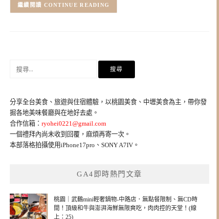
CONTINUE READING
搜
尋
關
鍵
分享全台美食、旅遊與住宿體驗，以桃園美食、中壢美食為主，帶你發
字:
掘各地美味餐廳與在地好去處。
合作信箱：
ryohei0221@gmail.com
一個禮拜內尚未收到回覆，麻煩再寄一次。
本部落格拍攝使用iPhone17pro、SONY A7IV。
GA4即時熱門文章
桃園｜武鶴mini輕奢鍋物-中路店．無點餐限制、無CD時
間！頂級和牛與澎湃海鮮無限爽吃，肉肉控的天堂！(線
上：25)