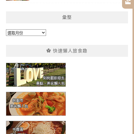
彙整
彙
整
✿ 快速懶人旅食趣