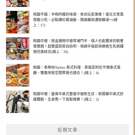
桃園平鎮｜辛梅阿嬤的味道．食尚玩家激推！復古文青風
懷舊小吃，必點爆紅蝦滷飯、隨緣雞與濃郁雞湯～(線
上：17)
桃園中壢｜桃金鍋物中壢青埔門市．個人也能獨享的輕奢
鴛鴦鍋！超豐盛蔬菜自助吧、現調手搖飲與療癒生乳銅鑼
燒完美結合(線上：10)
桃園｜泰樂絲Taylors 泰式料理．景福宮附近平價泰式餐
廳，雙層用餐空間聚餐也適合！(線上：4)
桃園中壢｜盤骨中美式整復中壢新生店．新開幕中美式舒
緩體驗，全身喬一下放鬆推薦！(線上：2)
近期文章