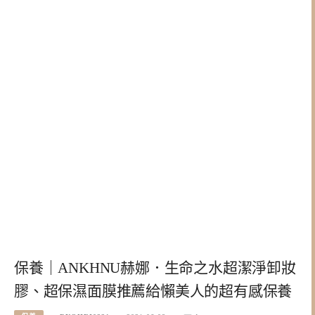
保養｜ANKHNU赫娜．生命之水超潔淨卸妝
膠、超保濕面膜推薦給懶美人的超有感保養