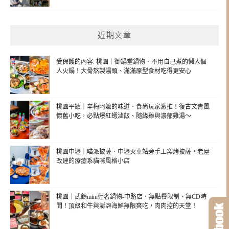
近期文章
受保護的內容: 桃園｜御鍋堂鍋物．不用自己煮的懶人個
人火鍋！大骨熬製湯頭、滿滿原型食材吃得更安心
桃園平鎮｜辛梅阿嬤的味道．食尚玩家激推！復古文青風
懷舊小吃，必點爆紅蝦滷飯、隨緣雞與濃郁雞湯～
桃園中壢｜喵派披薩．中壢火車站旁手工窯烤披薩，老屋
改建的療癒系貓咪風格小店
桃園｜武鶴mini輕奢鍋物-中路店．無點餐限制、無CD時
間！頂級和牛與澎湃海鮮無限爽吃，肉肉控的天堂！