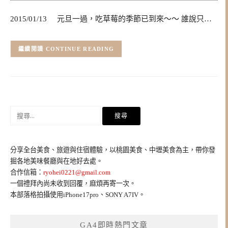
2015/01/13 元旦一過，吃草莓的季節已到來～～ 誰說只…
CONTINUE READING
搜
尋
關
鍵
分享全台美食、旅遊與住宿體驗，以桃園美食、中壢美食為主，帶你發
字:
掘各地美味餐廳與在地好去處。
合作信箱：
ryohei0221@gmail.com
一個禮拜內尚未收到回覆，麻煩再寄一次。
本部落格拍攝使用iPhone17pro、SONY A7IV。
GA4即時熱門文章