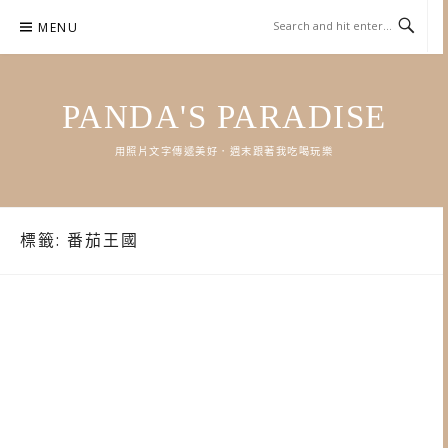
Skip
MENU
to
content
PANDA'S PARADISE
用照片文字傳遞美好．週末跟著我吃喝玩樂
標籤:
番茄王國