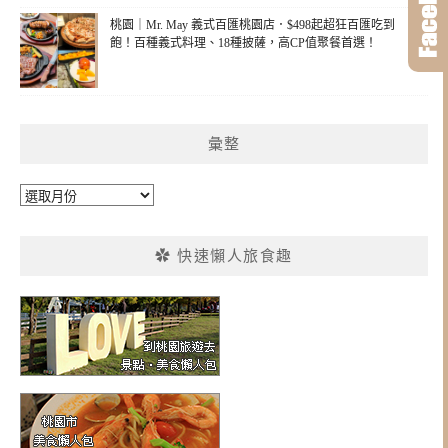
桃園｜Mr. May 義式百匯桃園店．$498起超狂百匯吃到
飽！百種義式料理、18種披薩，高CP值聚餐首選！
彙整
彙
整
✿ 快速懶人旅食趣