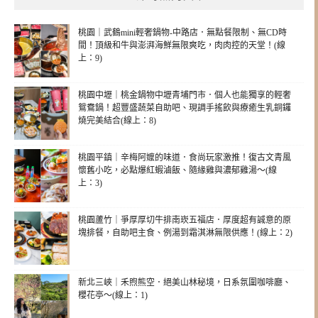
桃園｜武鶴mini輕奢鍋物-中路店．無點餐限制、無CD時
間！頂級和牛與澎湃海鮮無限爽吃，肉肉控的天堂！(線
上：9)
桃園中壢｜桃金鍋物中壢青埔門市．個人也能獨享的輕奢
鴛鴦鍋！超豐盛蔬菜自助吧、現調手搖飲與療癒生乳銅鑼
燒完美結合(線上：8)
桃園平鎮｜辛梅阿嬤的味道．食尚玩家激推！復古文青風
懷舊小吃，必點爆紅蝦滷飯、隨緣雞與濃郁雞湯～(線
上：3)
桃園蘆竹｜爭厚厚切牛排南崁五福店．厚度超有誠意的原
塊排餐，自助吧主食、例湯到霜淇淋無限供應！(線上：2)
新北三峽｜禾煦熊空．絕美山林秘境，日系氛圍咖啡廳、
櫻花亭～(線上：1)