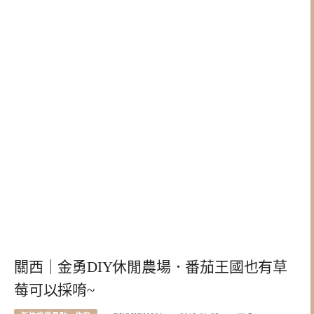
關西｜金勇DIY休閒農場．番茄王國也有草
莓可以採唷~