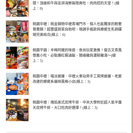
間！頂級和牛與澎湃海鮮無限爽吃，肉肉控的天堂！(線
上：9)
桃園中壢｜桃金鍋物中壢青埔門市．個人也能獨享的輕奢
鴛鴦鍋！超豐盛蔬菜自助吧、現調手搖飲與療癒生乳銅鑼
燒完美結合(線上：6)
桃園平鎮｜辛梅阿嬤的味道．食尚玩家激推！復古文青風
懷舊小吃，必點爆紅蝦滷飯、隨緣雞與濃郁雞湯～(線
上：5)
桃園中壢｜喵派披薩．中壢火車站旁手工窯烤披薩，老屋
改建的療癒系貓咪風格小店(線上：3)
桃園中壢｜熾焰美式炭烤牛排．中央大學附近超人氣半露
天炭烤牛排，大口吃肉好選擇！(線上：3)