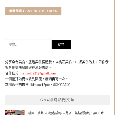
CONTINUE READING
搜
尋
關
鍵
分享全台美食、旅遊與住宿體驗，以桃園美食、中壢美食為主，帶你發
字:
掘各地美味餐廳與在地好去處。
合作信箱：
ryohei0221@gmail.com
一個禮拜內尚未收到回覆，麻煩再寄一次。
本部落格拍攝使用iPhone17pro、SONY A7IV。
GA4即時熱門文章
桃園｜武鶴mini輕奢鍋物-中路店．無點餐限制、無CD時