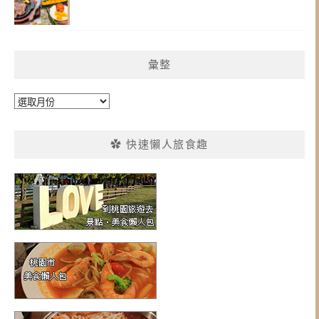
彙整
彙
整
✿ 快速懶人旅食趣