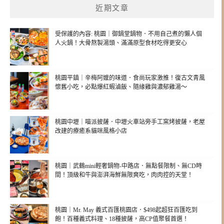
近期文章
受保護的內容: 桃園｜御鍋堂鍋物．不用自己煮的懶人個
人火鍋！大骨熬製湯頭、滿滿原型食材吃得更安心
桃園平鎮｜辛梅阿嬤的味道．食尚玩家激推！復古文青風
懷舊小吃，必點爆紅蝦滷飯、隨緣雞與濃郁雞湯～
桃園中壢｜喵派披薩．中壢火車站旁手工窯烤披薩，老屋
改建的療癒系貓咪風格小店
桃園｜武鶴mini輕奢鍋物-中路店．無點餐限制、無CD時
間！頂級和牛與澎湃海鮮無限爽吃，肉肉控的天堂！
桃園｜Mr. May 義式百匯桃園店．$498起超狂百匯吃到
飽！百種義式料理、18種披薩，高CP值聚餐首選！