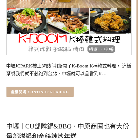
中壢JCPARK樓上3樓近期新開了K-Boom K棒韓式料理， 這樣
聚餐我們就不必跑到台北，中壢就可以品嘗到K…
CONTINUE READING
中壢｜CU部隊鍋&BBQ．中原商圈也有大份
量部隊鍋和牽絲辣炒年糕