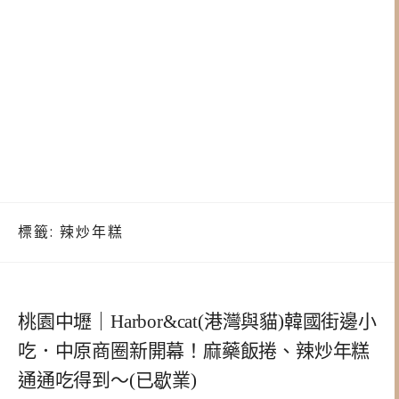
標籤:
辣炒年糕
桃園中壢｜Harbor&cat(港灣與貓)韓國街邊小
吃．中原商圈新開幕！麻藥飯捲、辣炒年糕
通通吃得到～(已歇業)