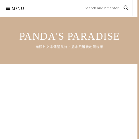
Skip
MENU
to
content
PANDA'S PARADISE
用照片文字傳遞美好．週末跟著我吃喝玩樂