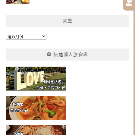
彙整
彙
整
✿ 快速懶人旅食趣