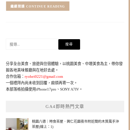
CONTINUE READING
搜
尋
關
鍵
分享全台美食、旅遊與住宿體驗，以桃園美食、中壢美食為主，帶你發
字:
掘各地美味餐廳與在地好去處。
合作信箱：
ryohei0221@gmail.com
一個禮拜內尚未收到回覆，麻煩再寄一次。
本部落格拍攝使用iPhone17pro、SONY A7IV。
GA4即時熱門文章
桃園八德｜時食茶屋．興仁花園夜市附近簡約木質風手沖
茶屋(線上：1)