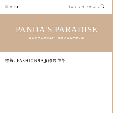
Skip
MENU
to
content
PANDA'S PARADISE
用照片文字傳遞美好．週末跟著我吃喝玩樂
標籤:
FASHION99服飾包包館