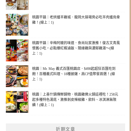
桃園平鎮｜老烘爐羊雞城．龍岡大操場旁必吃羊肉爐烏骨
雞！(線上：1)
桃園平鎮｜辛梅阿嬤的味道．食尚玩家激推！復古文青風
懷舊小吃，必點爆紅蝦滷飯、隨緣雞與濃郁雞湯～(線
上：1)
桃園｜Mr. May 義式百匯桃園店．$498起超狂百匯吃到
飽！百種義式料理、18種披薩，高CP值聚餐首選！(線
上：1)
桃園｜上善什鍋傳鮮鍋物．桃園雞佛火鍋這裡吃！258元
起多種特色湯底，激推剝皮辣椒雞，飲料、冰淇淋無限
續！(線上：1)
近期文章