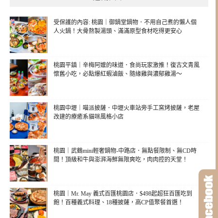
受保護的內容: 桃園｜御鍋堂鍋物．不用自己煮的懶人個
人火鍋！大骨熬製湯頭、滿滿原型食材吃得更安心
桃園平鎮｜辛梅阿嬤的味道．食尚玩家激推！復古文青風
懷舊小吃，必點爆紅蝦滷飯、隨緣雞與濃郁雞湯～
桃園中壢｜喵派披薩．中壢火車站旁手工窯烤披薩，老屋
改建的療癒系貓咪風格小店
桃園｜武鶴mini輕奢鍋物-中路店．無點餐限制、無CD時
間！頂級和牛與澎湃海鮮無限爽吃，肉肉控的天堂！
桃園｜Mr. May 義式百匯桃園店．$498起超狂百匯吃到
飽！百種義式料理、18種披薩，高CP值聚餐首選！