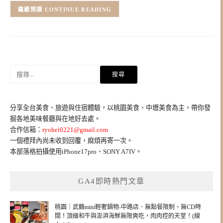
CONTINUE READING
搜
尋
關
鍵
分享全台美食、旅遊與住宿體驗，以桃園美食、中壢美食為主，帶你發
字:
掘各地美味餐廳與在地好去處。
合作信箱：
ryohei0221@gmail.com
一個禮拜內尚未收到回覆，麻煩再寄一次。
本部落格拍攝使用iPhone17pro、SONY A7IV。
GA4即時熱門文章
桃園｜武鶴mini輕奢鍋物-中路店．無點餐限制、無CD時
間！頂級和牛與澎湃海鮮無限爽吃，肉肉控的天堂！(線