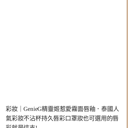
彩妝｜GenieG精靈姬惹愛霧面唇釉．泰國人
氣彩妝不沾杯持久唇彩口罩妝也可選用的唇
彩就是這支!