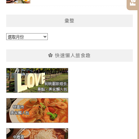
彙整
彙
整
✿ 快速懶人旅食趣