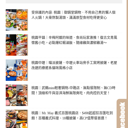
受保護的內容: 桃園｜御鍋堂鍋物．不用自己煮的懶人個
人火鍋！大骨熬製湯頭、滿滿原型食材吃得更安心
桃園平鎮｜辛梅阿嬤的味道．食尚玩家激推！復古文青風
懷舊小吃，必點爆紅蝦滷飯、隨緣雞與濃郁雞湯～
桃園中壢｜喵派披薩．中壢火車站旁手工窯烤披薩，老屋
改建的療癒系貓咪風格小店
桃園｜武鶴mini輕奢鍋物-中路店．無點餐限制、無CD時
間！頂級和牛與澎湃海鮮無限爽吃，肉肉控的天堂！
桃園｜Mr. May 義式百匯桃園店．$498起超狂百匯吃到
飽！百種義式料理、18種披薩，高CP值聚餐首選！