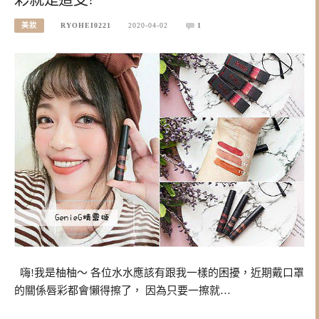
美妝
RYOHEI0221
2020-04-02
1
嗨!我是柚柚～ 各位水水應該有跟我一樣的困擾，近期戴口罩
的關係唇彩都會懶得擦了， 因為只要一擦就…