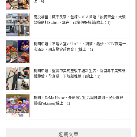
上：6)
南投埔里｜藏品民宿．包棟6~10人首選！設備齊全、大螢
幕追劇打Switch，窩在一起度假好放鬆(線上：1)
桃園中壢｜不醒人室x SLAP ! ．調酒、熱炒、KTV歡唱一
次滿足，朋友聚會超適合！(線上：1)
桃園中壢｜盤骨中美式整復中壢新生店．新開幕中美式舒
緩體驗，全身喬一下放鬆推薦！(線上：1)
桃園｜DeMo House．外帶限定組合與姊妹到三民公園野
餐抓Pokémon(線上：1)
近期文章