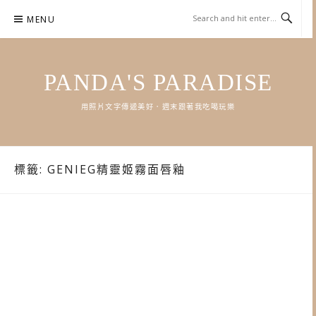
Skip
MENU
to
content
PANDA'S PARADISE
用照片文字傳遞美好．週末跟著我吃喝玩樂
標籤:
GENIEG精靈姬霧面唇釉