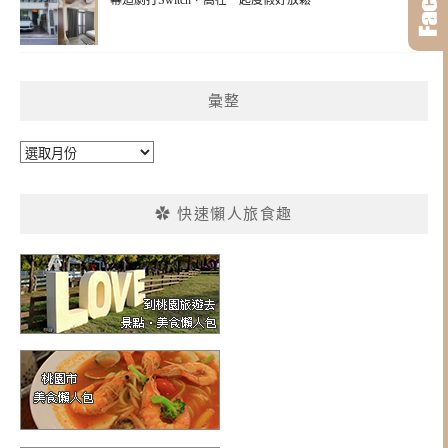
幕追劇打Switch，窩在一起度假好放鬆
彙整
彙
整
✿ 快速懶人旅食趣