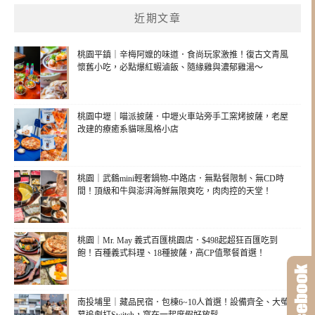
近期文章
桃園平鎮｜辛梅阿嬤的味道．食尚玩家激推！復古文青風
懷舊小吃，必點爆紅蝦滷飯、隨緣雞與濃郁雞湯～
桃園中壢｜喵派披薩．中壢火車站旁手工窯烤披薩，老屋
改建的療癒系貓咪風格小店
桃園｜武鶴mini輕奢鍋物-中路店．無點餐限制、無CD時
間！頂級和牛與澎湃海鮮無限爽吃，肉肉控的天堂！
桃園｜Mr. May 義式百匯桃園店．$498起超狂百匯吃到
飽！百種義式料理、18種披薩，高CP值聚餐首選！
南投埔里｜藏品民宿．包棟6~10人首選！設備齊全、大螢