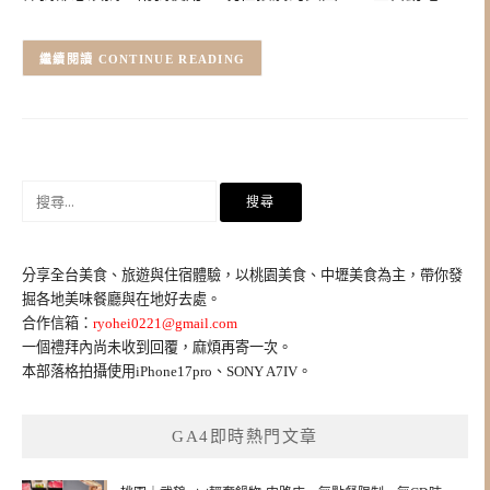
CONTINUE READING
搜
尋
關
鍵
分享全台美食、旅遊與住宿體驗，以桃園美食、中壢美食為主，帶你發
字:
掘各地美味餐廳與在地好去處。
合作信箱：
ryohei0221@gmail.com
一個禮拜內尚未收到回覆，麻煩再寄一次。
本部落格拍攝使用iPhone17pro、SONY A7IV。
GA4即時熱門文章