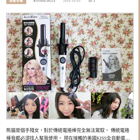
頭髮保養
RYOHEI0221
2016-10-03
2
熊貓是個手殘女，對於傳統電捲棒完全無法駕馭， 傳統電捲
棒我都必須找人幫我使用， 現在接觸的美國KISS全自動電…