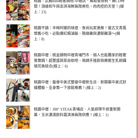
桃園｜武鶴mini輕奢鍋物-中路店．無點餐限制、無CD時
間！頂級和牛與澎湃海鮮無限爽吃，肉肉控的天堂！(線
上：23)
桃園平鎮｜辛梅阿嬤的味道．食尚玩家激推！復古文青風
懷舊小吃，必點爆紅蝦滷飯、隨緣雞與濃郁雞湯～(線
上：8)
桃園中壢｜桃金鍋物中壢青埔門市．個人也能獨享的輕奢
鴛鴦鍋！超豐盛蔬菜自助吧、現調手搖飲與療癒生乳銅鑼
燒完美結合(線上：6)
桃園中壢｜盤骨中美式整復中壢新生店．新開幕中美式舒
緩體驗，全身喬一下放鬆推薦！(線上：2)
桃園中壢｜300° STEAK青埔店．人氣排隊牛排重新開
幕，玉米濃湯飲料霜淇淋無限供應！(線上：1)