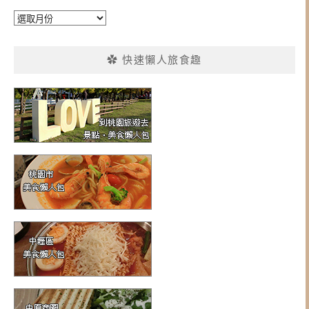
彙
整
✿ 快速懶人旅食趣