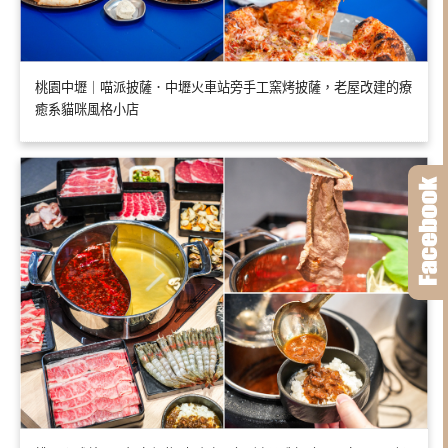
桃園中壢｜喵派披薩．中壢火車站旁手工窯烤披薩，老屋改建的療
癒系貓咪風格小店