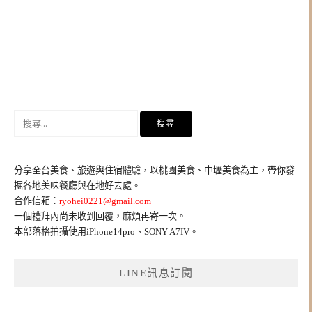
搜
尋
關
鍵
分享全台美食、旅遊與住宿體驗，以桃園美食、中壢美食為主，帶你發
字:
掘各地美味餐廳與在地好去處。
合作信箱：
ryohei0221@gmail.com
一個禮拜內尚未收到回覆，麻煩再寄一次。
本部落格拍攝使用iPhone14pro、SONY A7IV。
LINE訊息訂閱