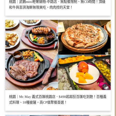
桃園｜武鶴mini輕奢鍋物-中路店．無點餐限制、無CD時間！頂級
和牛與澎湃海鮮無限爽吃，肉肉控的天堂！
桃園｜Mr. May 義式百匯桃園店．$498起超狂百匯吃到飽！百種義
式料理、18種披薩，高CP值聚餐首選！