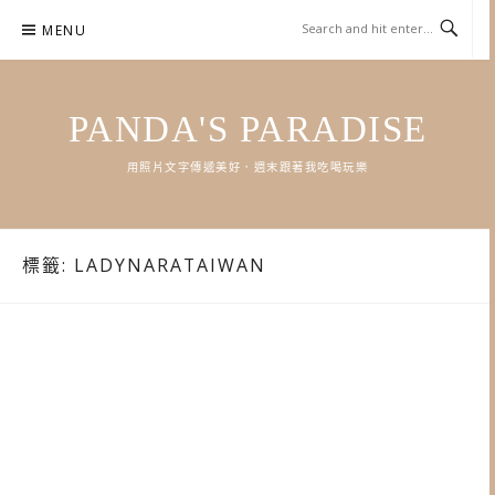
Skip
MENU
to
content
PANDA'S PARADISE
用照片文字傳遞美好．週末跟著我吃喝玩樂
標籤:
LADYNARATAIWAN