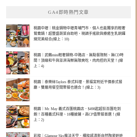
GA4即時熱門文章
桃園中壢｜桃金鍋物中壢青埔門市．個人也能獨享的輕奢
鴛鴦鍋！超豐盛蔬菜自助吧、現調手搖飲與療癒生乳銅鑼
燒完美結合(線上：10)
桃園｜武鶴mini輕奢鍋物-中路店．無點餐限制、無CD時
間！頂級和牛與澎湃海鮮無限爽吃，肉肉控的天堂！(線
上：4)
桃園｜泰樂絲Taylors 泰式料理．景福宮附近平價泰式餐
廳，雙層用餐空間聚餐也適合！(線上：3)
桃園｜Mr. May 義式百匯桃園店．$498起超狂百匯吃到
飽！百種義式料理、18種披薩，高CP值聚餐首選！(線
上：2)
彩妝｜Glamour Sky魔法天空．裸妝感清新自然陶瓷娃娃