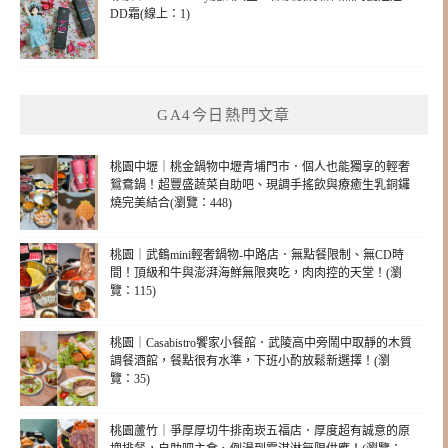
DD霜(線上：1)
GA4今日熱門文章
桃園中壢｜桃金鍋物中壢青埔門市．個人也能獨享的輕奢
鴛鴦鍋！超豐盛蔬菜自助吧、現調手搖飲與療癒生乳銅鑼
燒完美結合(瀏覽：448)
桃園｜武鶴mini輕奢鍋物-中路店．無點餐限制、無CD時
間！頂級和牛與澎湃海鮮無限爽吃，肉肉控的天堂！(瀏
覽：115)
桃園｜Casabistro饗家小餐館．武陵高中旁鬧中取靜的木質
調餐酒館，餐點很有水準，下班小酌放鬆新選擇！(瀏
覽：35)
桃園蘆竹｜爭厚厚切牛排南崁五福店．厚度超有誠意的原