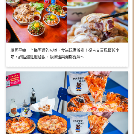
桃園平鎮｜辛梅阿嬤的味道．食尚玩家激推！復古文青風懷舊小
吃，必點爆紅蝦滷飯、隨緣雞與濃郁雞湯～