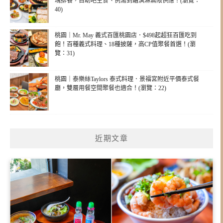
塊排餐，自助吧主食、例湯到霜淇淋無限供應！(瀏覽：
40)
桃園｜Mr. May 義式百匯桃園店．$498起超狂百匯吃到
飽！百種義式料理、18種披薩，高CP值聚餐首選！(瀏
覽：31)
桃園｜泰樂絲Taylors 泰式料理．景福宮附近平價泰式餐
廳，雙層用餐空間聚餐也適合！(瀏覽：22)
近期文章