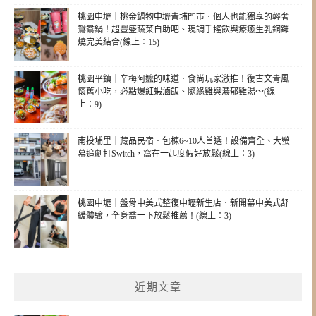
桃園中壢｜桃金鍋物中壢青埔門市．個人也能獨享的輕奢
鴛鴦鍋！超豐盛蔬菜自助吧、現調手搖飲與療癒生乳銅鑼
燒完美結合(線上：15)
桃園平鎮｜辛梅阿嬤的味道．食尚玩家激推！復古文青風
懷舊小吃，必點爆紅蝦滷飯、隨緣雞與濃郁雞湯～(線
上：9)
南投埔里｜藏品民宿．包棟6~10人首選！設備齊全、大螢
幕追劇打Switch，窩在一起度假好放鬆(線上：3)
桃園中壢｜盤骨中美式整復中壢新生店．新開幕中美式舒
緩體驗，全身喬一下放鬆推薦！(線上：3)
近期文章