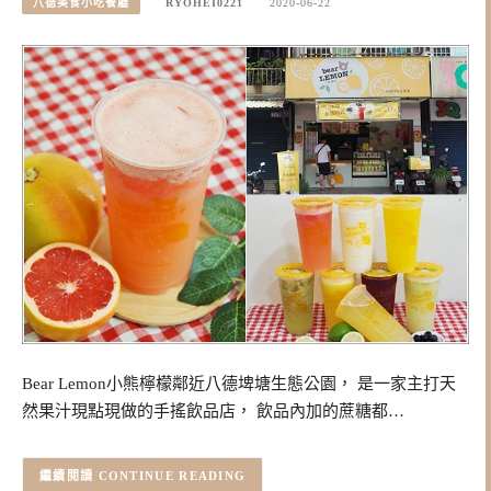
八德美食小吃餐廳
RYOHEI0221
2020-06-22
Bear Lemon小熊檸檬鄰近八德埤塘生態公園， 是一家主打天
然果汁現點現做的手搖飲品店， 飲品內加的蔗糖都…
CONTINUE READING