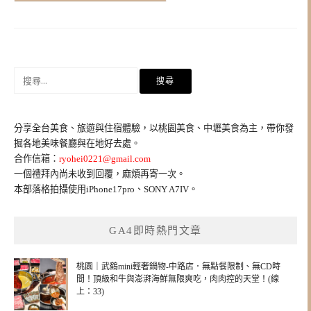
搜
尋
關
鍵
分享全台美食、旅遊與住宿體驗，以桃園美食、中壢美食為主，帶你發
字:
掘各地美味餐廳與在地好去處。
合作信箱：
ryohei0221@gmail.com
一個禮拜內尚未收到回覆，麻煩再寄一次。
本部落格拍攝使用iPhone17pro、SONY A7IV。
GA4即時熱門文章
桃園｜武鶴mini輕奢鍋物-中路店．無點餐限制、無CD時
間！頂級和牛與澎湃海鮮無限爽吃，肉肉控的天堂！(線
上：33)