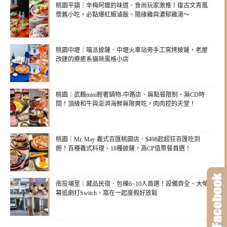
桃園平鎮｜辛梅阿嬤的味道．食尚玩家激推！復古文青風
懷舊小吃，必點爆紅蝦滷飯、隨緣雞與濃郁雞湯～
桃園中壢｜喵派披薩．中壢火車站旁手工窯烤披薩，老屋
改建的療癒系貓咪風格小店
桃園｜武鶴mini輕奢鍋物-中路店．無點餐限制、無CD時
間！頂級和牛與澎湃海鮮無限爽吃，肉肉控的天堂！
桃園｜Mr. May 義式百匯桃園店．$498起超狂百匯吃到
飽！百種義式料理、18種披薩，高CP值聚餐首選！
南投埔里｜藏品民宿．包棟6~10人首選！設備齊全、大螢
幕追劇打Switch，窩在一起度假好放鬆