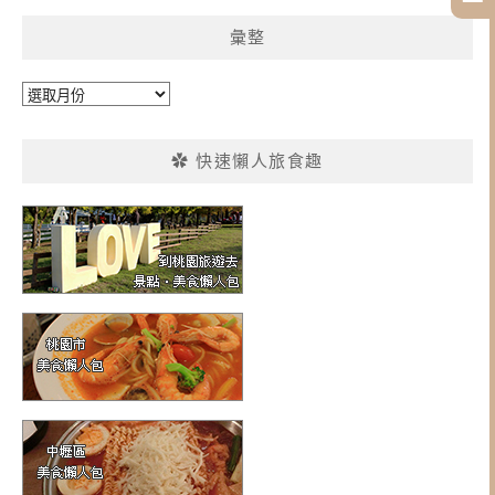
彙整
彙
整
✿ 快速懶人旅食趣