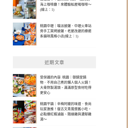
海上咖啡廳！來體驗船屋喝咖啡～
(線上：1)
桃園中壢｜喵派披薩．中壢火車站
旁手工窯烤披薩，老屋改建的療癒
系貓咪風格小店(線上：1)
近期文章
受保護的內容: 桃園｜御鍋堂鍋
物．不用自己煮的懶人個人火鍋！
大骨熬製湯頭、滿滿原型食材吃得
更安心
桃園平鎮｜辛梅阿嬤的味道．食尚
玩家激推！復古文青風懷舊小吃，
必點爆紅蝦滷飯、隨緣雞與濃郁雞
湯～