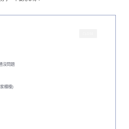
CLOSE
通沒問題
家櫃檯)