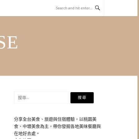
SE
搜
尋
關
鍵
分享全台美食、旅遊與住宿體驗，以桃園美
字:
食、中壢美食為主，帶你發掘各地美味餐廳與
在地好去處。