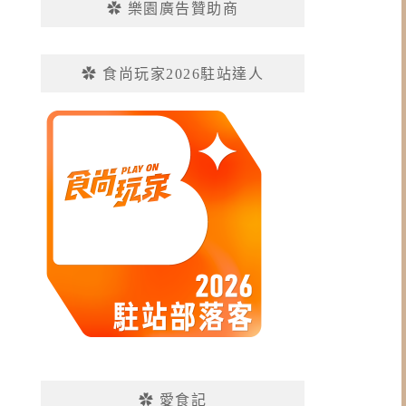
✿ 樂園廣告贊助商
✿ 食尚玩家2026駐站達人
✿ 愛食記