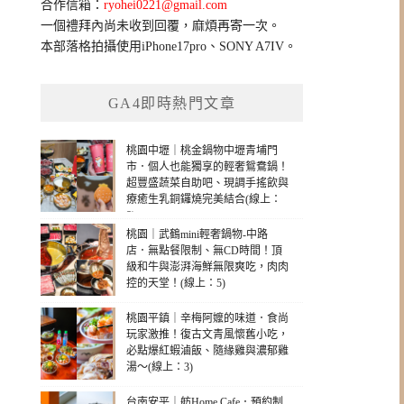
合作信箱：
ryohei0221@gmail.com
一個禮拜內尚未收到回覆，麻煩再寄一次。
本部落格拍攝使用iPhone17pro、SONY A7IV。
GA4即時熱門文章
桃園中壢｜桃金鍋物中壢青埔門
市．個人也能獨享的輕奢鴛鴦鍋！
超豐盛蔬菜自助吧、現調手搖飲與
療癒生乳銅鑼燒完美結合(線上：
8)
桃園｜武鶴mini輕奢鍋物-中路
店．無點餐限制、無CD時間！頂
級和牛與澎湃海鮮無限爽吃，肉肉
控的天堂！(線上：5)
桃園平鎮｜辛梅阿嬤的味道．食尚
玩家激推！復古文青風懷舊小吃，
必點爆紅蝦滷飯、隨緣雞與濃郁雞
湯～(線上：3)
台南安平｜舫Home Cafe．預約制