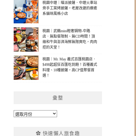
桃園中壢｜喵派披薩．中壢火車站
旁手工窯烤披薩，老屋改建的療癒
系貓咪風格小店
桃園｜武鶴mini輕奢鍋物-中路
店．無點餐限制、無CD時間！頂
級和牛與澎湃海鮮無限爽吃，肉肉
控的天堂！
桃園｜Mr. May 義式百匯桃園店．
$498起超狂百匯吃到飽！百種義式
料理、18種披薩，高CP值聚餐首
選！
彙整
彙
整
✿ 快速懶人旅食趣