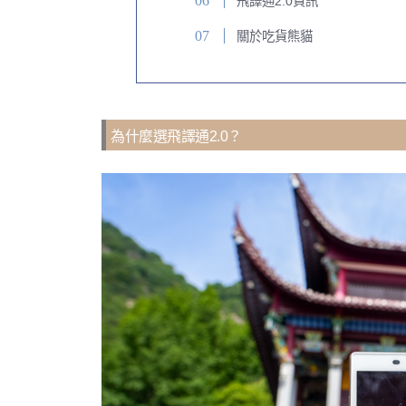
飛譯通2.0資訊
關於吃貨熊貓
為什麼選飛譯通2.0？