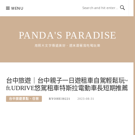
Skip
MENU
to
content
PANDA'S PARADISE
用照片文字傳遞美好．週末跟著我吃喝玩樂
台中旅遊｜台中親子一日遊租車自駕輕鬆玩~
ft.UDRIVE悠駕租車特斯拉電動車長短期推薦
台中旅遊景點、住宿
RYOHEI0221
2023-08-31