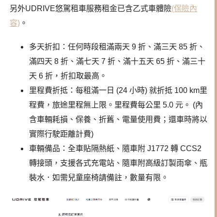
另外UDRIVE悠駕租車服務租金已含乙式車體險
(保險內
容)
。
多天折扣：任何時段租滿兩天 9 折、滿三天 85 折、
滿四天 8 折、滿七天 7 折、滿十五天 65 折、滿三十
天 6 折，折扣取最高。
里程費折抵：每租滿一日 (24 小時) 就折抵 100 km里
程費，旅途里程無上限。里程費每公里 5.0 元。 (內
含車輛耗損、保養、折舊、電量使用費；還車時將以
實際行駛距離計費)
車輛備品：全車貼隔熱紙、隨車附 J1772 轉 CCS2
轉接頭，支援各式充電站、隨車附高級訂製雨傘、瓶
裝水．如需兒童座椅請備註，數量有限。