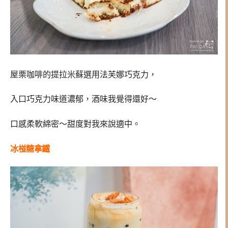
屋栗咖啡的提拉米蘇選用法芙娜巧克力，
入口巧克力味道濃郁，酒味我覺得還好～
口感柔軟綿密～甜度對我來說適中。
冰椪糖拿鐵