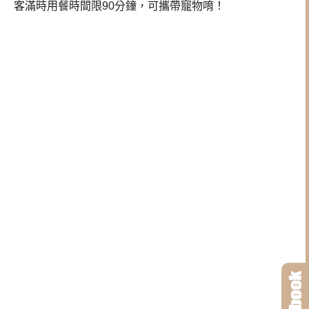
客滿時用餐時間限90分鐘，可攜帶寵物唷！