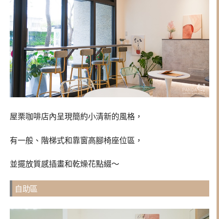
屋栗咖啡店內呈現簡約小清新的風格，
有一般、階梯式和靠窗高腳椅座位區，
並擺放質感插畫和乾燥花點綴～
自助區