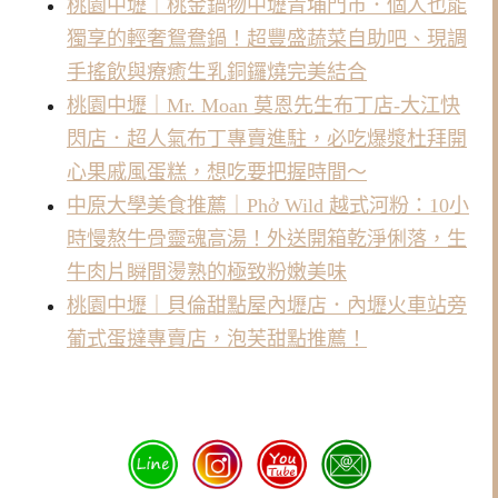
桃園中壢｜桃金鍋物中壢青埔門市．個人也能
獨享的輕奢鴛鴦鍋！超豐盛蔬菜自助吧、現調
手搖飲與療癒生乳銅鑼燒完美結合
桃園中壢｜Mr. Moan 莫恩先生布丁店-大江快
閃店．超人氣布丁專賣進駐，必吃爆漿杜拜開
心果戚風蛋糕，想吃要把握時間～
中原大學美食推薦｜Phở Wild 越式河粉：10小
時慢熬牛骨靈魂高湯！外送開箱乾淨俐落，生
牛肉片瞬間燙熟的極致粉嫩美味
桃園中壢｜貝倫甜點屋內壢店．內壢火車站旁
葡式蛋撻專賣店，泡芙甜點推薦！