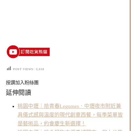
POST VIEWS:
3,618
按讚加入粉絲團
延伸閱讀
桃園中壢｜拾青春Legumes．中壢夜市附近兼
具儀式感與溫度的現代創意西餐，每季菜單皆
是藝術品，約會慶生新選擇！