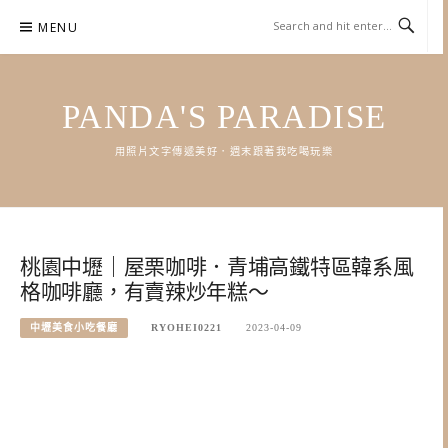
Skip
MENU
to
content
PANDA'S PARADISE
用照片文字傳遞美好．週末跟著我吃喝玩樂
桃園中壢｜屋栗咖啡．青埔高鐵特區韓系風
格咖啡廳，有賣辣炒年糕～
中壢美食小吃餐廳
RYOHEI0221
2023-04-09