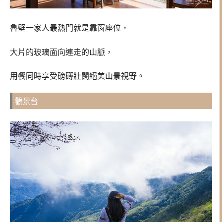
魯壁一家人最熱門就是靠窗座位，
大片的玻璃面向連走的山脈，
用餐同時享受磅礡壯闊絕美山景視野。
觀景台