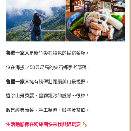
魯壁一家人
是新竹尖石特色的民宿餐廳，
位在海拔1450公尺高的尖石鄉宇老部落，
魯壁一家人
擁有磅礡壯闊絕美山景視野，
遠眺山景秀麗，雲霧飄渺的感覺～很棒！
販售經典簡餐、手工麵包、咖啡及茶飲。
生活動態都在粉絲團快來找熊貓玩耍