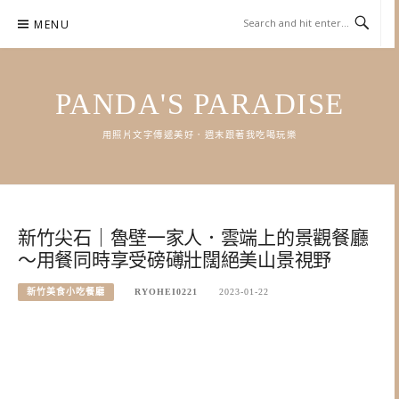
Skip
MENU
to
content
PANDA'S PARADISE
用照片文字傳遞美好．週末跟著我吃喝玩樂
新竹尖石｜魯壁一家人．雲端上的景觀餐廳
～用餐同時享受磅礡壯闊絕美山景視野
新竹美食小吃餐廳
RYOHEI0221
2023-01-22