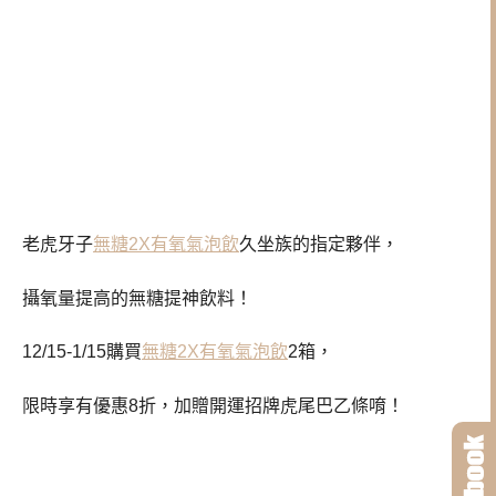
老虎牙子
無糖2X有氧氣泡飲
久坐族的指定夥伴，
攝氧量提高的無糖提神飲料！
12/15-1/15購買
無糖2X有氧氣泡飲
2箱，
限時享有優惠8折，加贈開運招牌虎尾巴乙條唷！