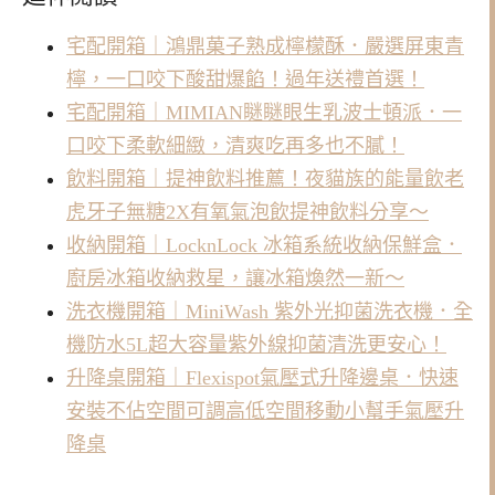
宅配開箱｜鴻鼎菓子熟成檸檬酥．嚴選屏東青
檸，一口咬下酸甜爆餡！過年送禮首選！
宅配開箱｜MIMIAN瞇瞇眼生乳波士頓派．一
口咬下柔軟細緻，清爽吃再多也不膩！
飲料開箱｜提神飲料推薦！夜貓族的能量飲老
虎牙子無糖2X有氧氣泡飲提神飲料分享～
收納開箱｜LocknLock 冰箱系統收納保鮮盒．
廚房冰箱收納救星，讓冰箱煥然一新～
洗衣機開箱｜MiniWash 紫外光抑菌洗衣機．全
機防水5L超大容量紫外線抑菌清洗更安心！
升降桌開箱｜Flexispot氣壓式升降邊桌．快速
安裝不佔空間可調高低空間移動小幫手氣壓升
降桌