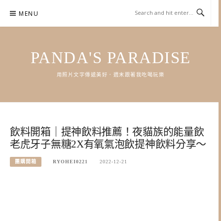
Skip
MENU
to
content
PANDA'S PARADISE
用照片文字傳遞美好．週末跟著我吃喝玩樂
飲料開箱｜提神飲料推薦！夜貓族的能量飲
老虎牙子無糖2X有氧氣泡飲提神飲料分享～
團購開箱
RYOHEI0221
2022-12-21