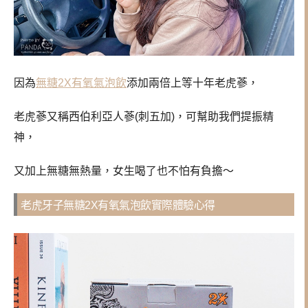
因為
無糖2X有氧氣泡飲
添加
兩倍上等十年老虎蔘，
老虎蔘又稱西伯利亞人蔘(刺五加)，
可幫助我們提振精
神，
又加上無糖無熱量，女生喝了也不怕有負擔～
老虎牙子無糖2X有氧氣泡飲實際體驗心得