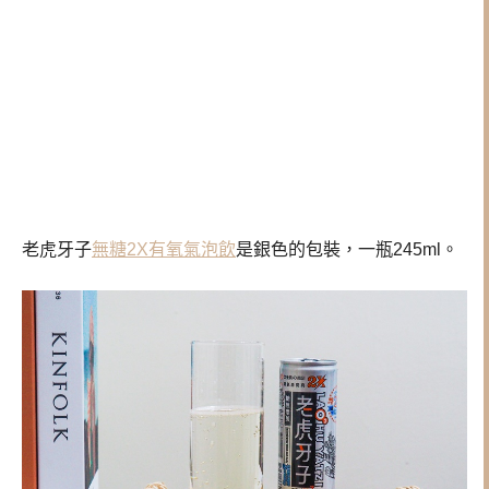
老虎牙子
無糖2X有氧氣泡飲
是銀色的包裝，一瓶245ml。