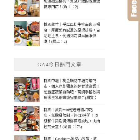
龍潭搬遷楊梅，質感升級的戚風蛋
糕專門店！(線上：2)
桃園蘆竹｜爭厚厚切牛排南崁五福
店．厚度超有誠意的原塊排餐，自
助吧主食、例湯到霜淇淋無限供
應！(線上：2)
GA4今日熱門文章
桃園中壢｜桃金鍋物中壢青埔門
市．個人也能獨享的輕奢鴛鴦鍋！
超豐盛蔬菜自助吧、現調手搖飲與
療癒生乳銅鑼燒完美結合(瀏覽：
589)
桃園｜武鶴mini輕奢鍋物-中路
店．無點餐限制、無CD時間！頂
級和牛與澎湃海鮮無限爽吃，肉肉
控的天堂！(瀏覽：173)
桃園｜Casabistro饗家小餐館．武