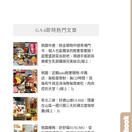
GA4即時熱門文章
桃園中壢｜桃金鍋物中壢青埔門
市．個人也能獨享的輕奢鴛鴦鍋！
超豐盛蔬菜自助吧、現調手搖飲與
療癒生乳銅鑼燒完美結合(線上：
13)
桃園｜武鶴mini輕奢鍋物-中路
店．無點餐限制、無CD時間！頂
級和牛與澎湃海鮮無限爽吃，肉肉
控的天堂！(線上：5)
新北三峽｜好適山坡GUHill．隱藏
在山區一週只開三天紅磚古厝咖啡
廳(線上：3)
桃園楊梅｜舒舒福SUSUMU．從