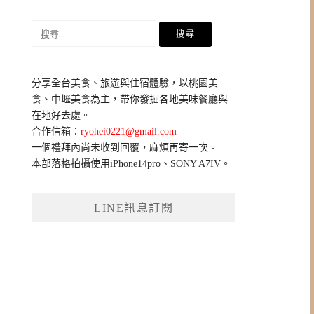
搜
尋
關
鍵
分享全台美食、旅遊與住宿體驗，以桃園美
字:
食、中壢美食為主，帶你發掘各地美味餐廳與
在地好去處。
合作信箱：
ryohei0221@gmail.com
一個禮拜內尚未收到回覆，麻煩再寄一次。
本部落格拍攝使用iPhone14pro、SONY A7IV。
LINE訊息訂閱