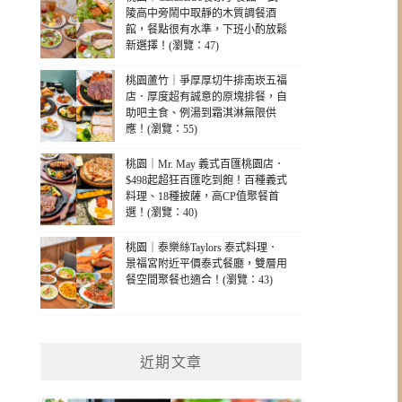
陵高中旁鬧中取靜的木質調餐酒
館，餐點很有水準，下班小酌放鬆
新選擇！(瀏覽：47)
桃園蘆竹｜爭厚厚切牛排南崁五福
店．厚度超有誠意的原塊排餐，自
助吧主食、例湯到霜淇淋無限供
應！(瀏覽：55)
桃園｜Mr. May 義式百匯桃園店．
$498起超狂百匯吃到飽！百種義式
料理、18種披薩，高CP值聚餐首
選！(瀏覽：40)
桃園｜泰樂絲Taylors 泰式料理．
景福宮附近平價泰式餐廳，雙層用
餐空間聚餐也適合！(瀏覽：43)
近期文章