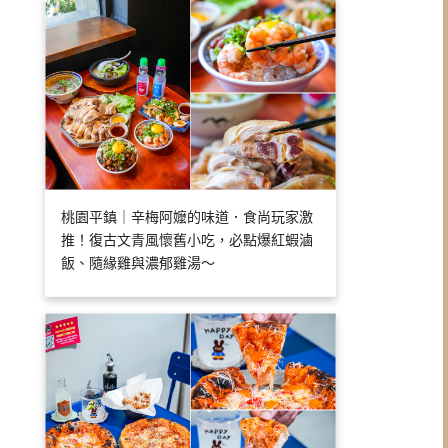
桃園平鎮｜辛梅阿嬤的味道．食尚玩家激
推！復古文青風懷舊小吃，必點爆紅蝦滷
飯、隨緣雞與濃郁雞湯～