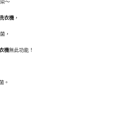
染～
菌洗衣機
，
菌，
洗衣機
無此功能！
菌。