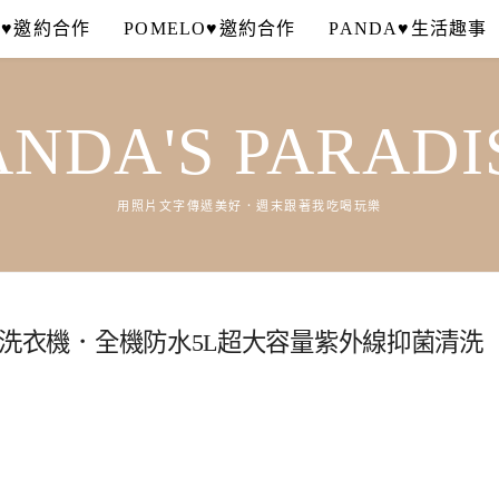
A♥邀約合作
POMELO♥邀約合作
PANDA♥生活趣事
ANDA'S PARADI
用照片文字傳遞美好．週末跟著我吃喝玩樂
光抑菌洗衣機．全機防水5L超大容量紫外線抑菌清洗