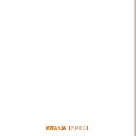
貳樓友火鍋 【
完整圖文
】