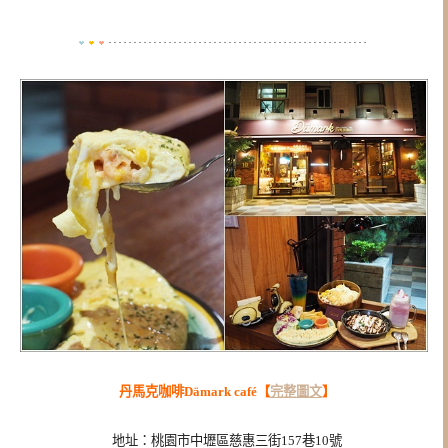
丹馬克咖啡Dämark café【
完整圖文
】
地址：桃園市中壢區慈惠三街157巷10號