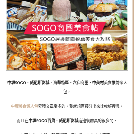
中壢SOGO
、
威尼斯影城
、
海華特區、
六和商圈、中美村
美食推薦懶人
包，
中壢美食懶人包
累積文章蠻多的，我就想直接分出來比較好搜尋，
而且在
中壢SOGO百貨
、
威尼斯影城
這邊餐廳真的很多間，