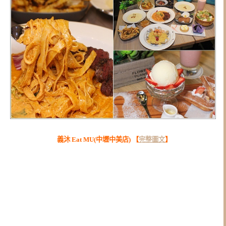
義沐 Eat MU(中壢中美店) 【
完整圖文
】