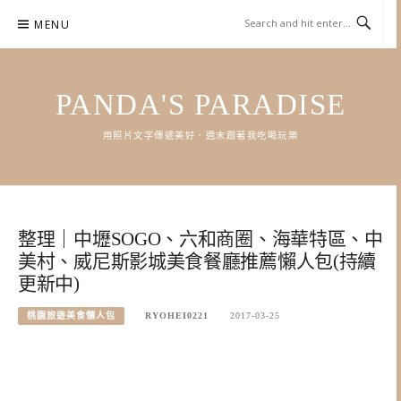
Skip
MENU
to
content
PANDA'S PARADISE
用照片文字傳遞美好．週末跟著我吃喝玩樂
整理｜中壢SOGO、六和商圈、海華特區、中
美村、威尼斯影城美食餐廳推薦懶人包(持續
更新中)
桃園旅遊美食懶人包
RYOHEI0221
2017-03-25