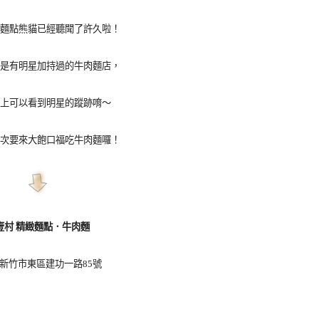
麵點熊貓已經聽聞了許久啦！
是有明星加持過的牛肉麵店，
上可以看到明星的蹤跡唷～
次要來大飽口福吃牛肉麵囉！
壹村 精緻麵點．牛肉麵
新竹市東區建功一路85號