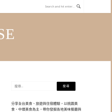
SE
搜
尋
關
鍵
分享全台美食、旅遊與住宿體驗，以桃園美
字:
食、中壢美食為主，帶你發掘各地美味餐廳與