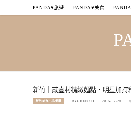
Skip
PANDA♥旅遊
PANDA♥美食
PAND
to
content
P
新竹｜貳壹村精緻麵點．明星加持
RYOHEI0221
2015-07-20
新竹美食小吃餐廳