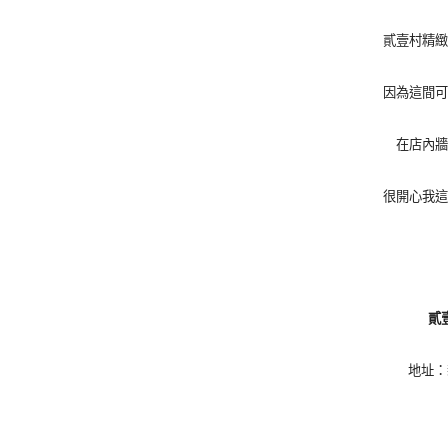
貳壹村精緻
因為這間可
在店內牆
很開心我這
貳
地址：