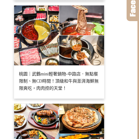
桃園｜武鶴mini輕奢鍋物-中路店．無點餐
限制、無CD時間！頂級和牛與澎湃海鮮無
限爽吃，肉肉控的天堂！