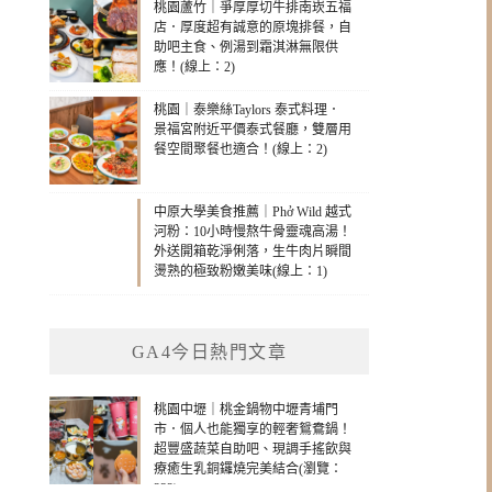
桃園蘆竹｜爭厚厚切牛排南崁五福
店．厚度超有誠意的原塊排餐，自
助吧主食、例湯到霜淇淋無限供
應！(線上：2)
桃園｜泰樂絲Taylors 泰式料理．
景福宮附近平價泰式餐廳，雙層用
餐空間聚餐也適合！(線上：2)
中原大學美食推薦｜Phở Wild 越式
河粉：10小時慢熬牛骨靈魂高湯！
外送開箱乾淨俐落，生牛肉片瞬間
燙熟的極致粉嫩美味(線上：1)
GA4今日熱門文章
桃園中壢｜桃金鍋物中壢青埔門
市．個人也能獨享的輕奢鴛鴦鍋！
超豐盛蔬菜自助吧、現調手搖飲與
療癒生乳銅鑼燒完美結合(瀏覽：
232)