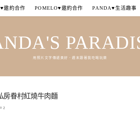
A♥邀約合作
POMELO♥邀約合作
PANDA♥生活趣事
ANDA'S PARADI
用照片文字傳遞美好．週末跟著我吃喝玩樂
私房眷村紅燒牛肉麵
2