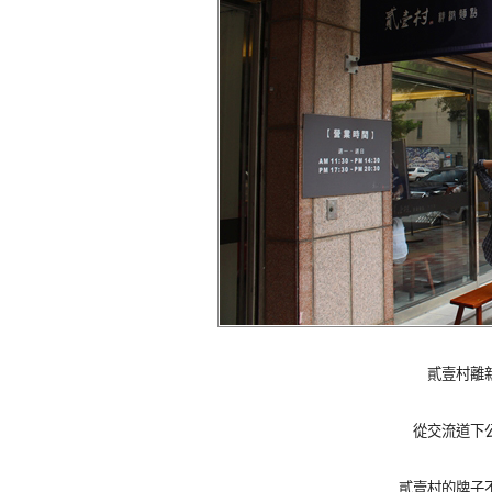
貳壹村離
從交流道下
貳壹村的牌子