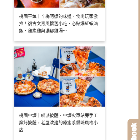
桃園平鎮｜辛梅阿嬤的味道．食尚玩家激
推！復古文青風懷舊小吃，必點爆紅蝦滷
飯、隨緣雞與濃郁雞湯～
桃園中壢｜喵派披薩．中壢火車站旁手工
窯烤披薩，老屋改建的療癒系貓咪風格小
店