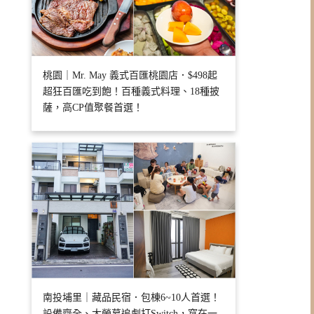
桃園｜Mr. May 義式百匯桃園店．$498起
超狂百匯吃到飽！百種義式料理、18種披
薩，高CP值聚餐首選！
南投埔里｜藏品民宿．包棟6~10人首選！
設備齊全、大螢幕追劇打Switch，窩在一