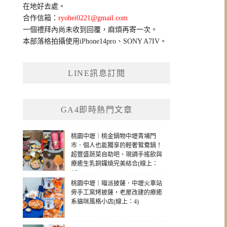
在地好去處。
合作信箱：
ryohei0221@gmail.com
一個禮拜內尚未收到回覆，麻煩再寄一次。
本部落格拍攝使用iPhone14pro、SONY A7IV。
LINE訊息訂閱
GA4即時熱門文章
桃園中壢｜桃金鍋物中壢青埔門
市．個人也能獨享的輕奢鴛鴦鍋！
超豐盛蔬菜自助吧、現調手搖飲與
療癒生乳銅鑼燒完美結合(線上：
16)
桃園中壢｜喵派披薩．中壢火車站
旁手工窯烤披薩，老屋改建的療癒
系貓咪風格小店(線上：4)