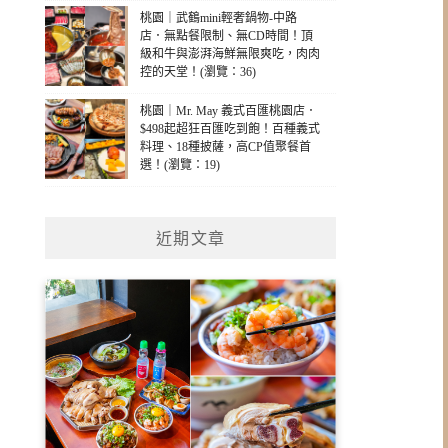
桃園｜武鶴mini輕奢鍋物-中路
店．無點餐限制、無CD時間！頂
級和牛與澎湃海鮮無限爽吃，肉肉
控的天堂！(瀏覽：36)
桃園｜Mr. May 義式百匯桃園店．
$498起超狂百匯吃到飽！百種義式
料理、18種披薩，高CP值聚餐首
選！(瀏覽：19)
近期文章