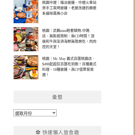
桃園中壢｜喵派披薩．中壢火車站
旁手工窯烤披薩，老屋改建的療癒
系貓咪風格小店
桃園｜武鶴mini輕奢鍋物-中路
店．無點餐限制、無CD時間！頂
級和牛與澎湃海鮮無限爽吃，肉肉
控的天堂！
桃園｜Mr. May 義式百匯桃園店．
$498起超狂百匯吃到飽！百種義式
料理、18種披薩，高CP值聚餐首
選！
彙整
彙
整
✿ 快速懶人旅食趣