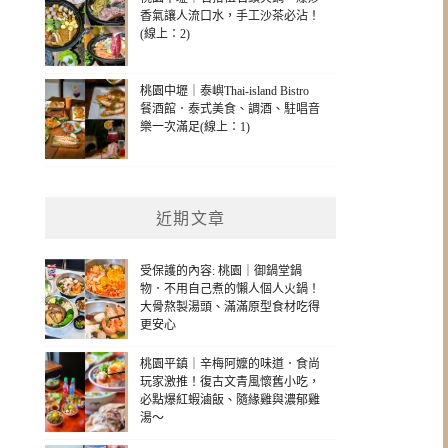
香氣讓人流口水，手工沙茶必沾！
(線上：2)
桃園中壢｜泰嶼Thai-island Bistro
餐酒館．泰式美食、調酒、駐唱音
樂一次滿足(線上：1)
近期文章
受保護的內容: 桃園｜御鍋堂鍋
物．不用自己煮的懶人個人火鍋！
大骨熬製湯頭、滿滿原型食材吃得
更安心
桃園平鎮｜辛梅阿嬤的味道．食尚
玩家激推！復古文青風懷舊小吃，
必點爆紅蝦滷飯、隨緣雞與濃郁雞
湯～