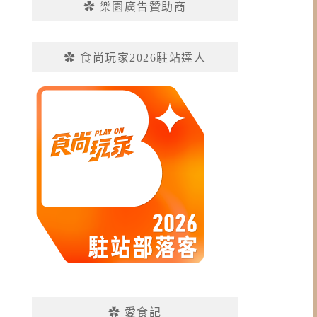
✿ 樂園廣告贊助商
✿ 食尚玩家2026駐站達人
✿ 愛食記