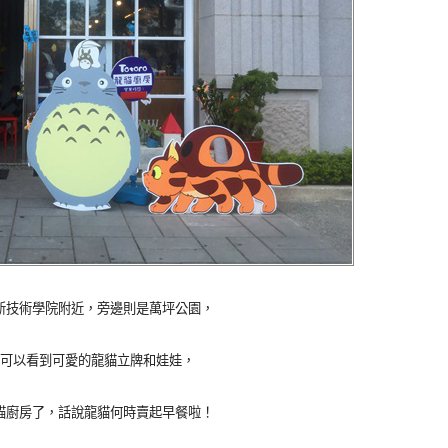
新技術學院附近，旁邊則是萬坪公園，
可以看到可愛的龍貓立牌和娃娃，
貓廚房了，話說龍貓何時賣起早餐啦！