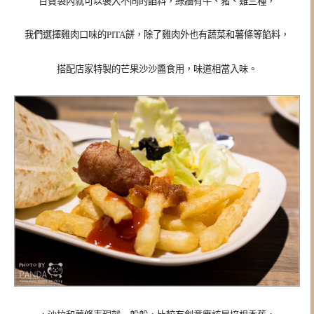
百寶袋內就可以裝入不同的餡料，綠牆有牛、豬、雞三種，
我們選擇雞肉口味的
PITA餅，除了雞肉外也有蔬菜和薯條等餡料，
搭配店家特製的芒果沙沙醬食用，味道相當入味。