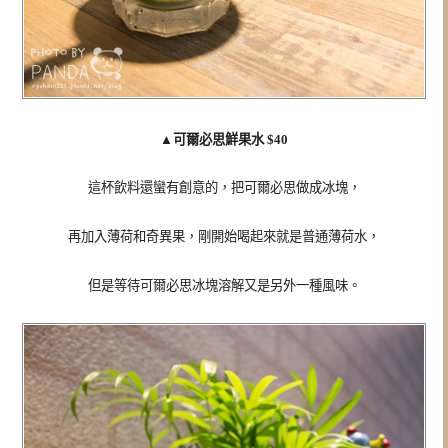
▲
可爾必思鮮果水 $40
這杯飲料還蠻有創意的，把可爾必思做成冰塊，
再加入薄荷和奇異果，剛開始喝起來就是普通薄荷水，
但是等待可爾必思冰塊溶解又是另外一種風味。