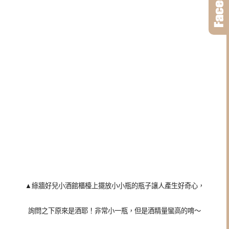
▲綠牆好兒小酒館櫃檯上擺放小小瓶的瓶子讓人產生好奇心，
詢問之下原來是酒耶！非常小一瓶，但是酒精量蠻高的唷～