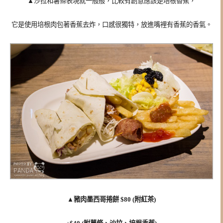
▲沙拉和薯條表現就一般般，比較有創意應該是培根香蕉，
它是使用培根肉包著香蕉去炸，口感很獨特，放進嘴裡有香蕉的香氣。
▲
豬肉墨西哥捲餅 $80 (附紅茶)