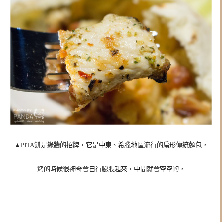
▲PITA餅是綠牆的招牌，它
是中東、希臘地區流行的扁形傳統麵包，
烤的時候很神奇會自行膨脹起來，中間就會空空的，