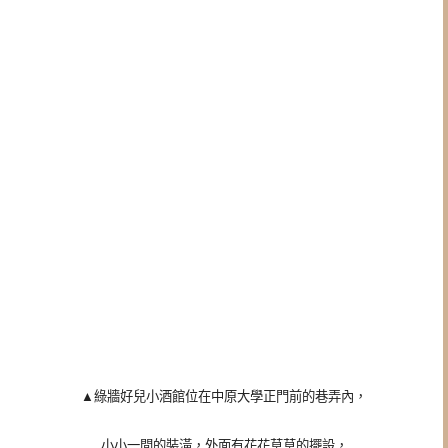
▲
綠牆好兒小酒館位在中原大學正門前的巷弄內，
小小一間的裝潢，外面有花花草草的擺設，