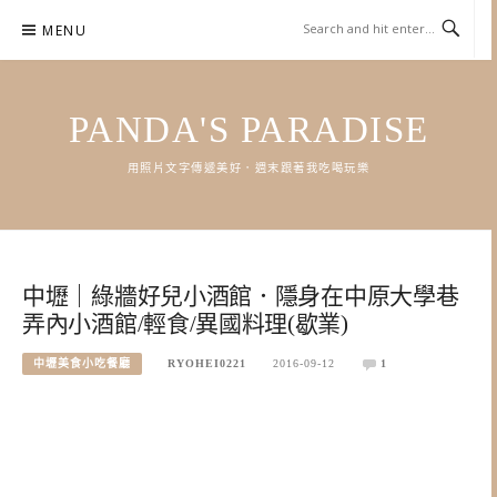
Skip
MENU
to
content
PANDA'S PARADISE
用照片文字傳遞美好．週末跟著我吃喝玩樂
中壢｜綠牆好兒小酒館．隱身在中原大學巷
弄內小酒館/輕食/異國料理(歇業)
中壢美食小吃餐廳
RYOHEI0221
2016-09-12
1