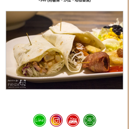
+$40 (附薯條、沙拉、培根香蕉)