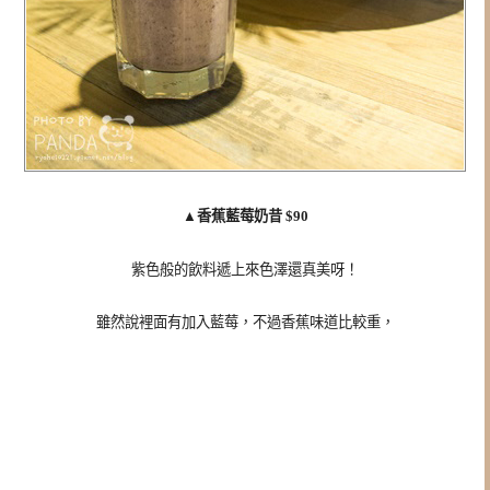
▲
香蕉藍莓奶昔 $90
紫色般的飲料遞上來色澤還真美呀！
雖然說裡面有加入藍莓，不過香蕉味道比較重，