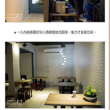
▲一入內是
綠牆好兒小酒館開放式廚房，後方才是座位區。