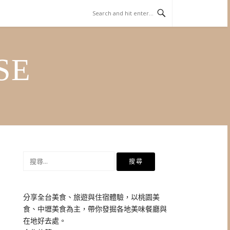
SE
搜
尋
關
鍵
分享全台美食、旅遊與住宿體驗，以桃園美
字:
食、中壢美食為主，帶你發掘各地美味餐廳與
在地好去處。