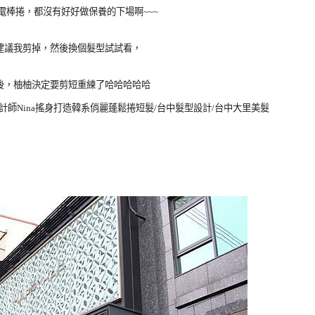
電棒捲，都沒有好好做保養的下場啊~~~
的建議我剪掉，然後換個髮型試試看，
後，柚柚決定要剪短重練了哈哈哈哈哈