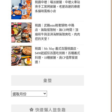
桃園中壢｜喵派披薩．中壢火車站
旁手工窯烤披薩，老屋改建的療癒
系貓咪風格小店
桃園｜武鶴mini輕奢鍋物-中路
店．無點餐限制、無CD時間！頂
級和牛與澎湃海鮮無限爽吃，肉肉
控的天堂！
桃園｜Mr. May 義式百匯桃園店．
$498起超狂百匯吃到飽！百種義式
料理、18種披薩，高CP值聚餐首
選！
彙整
彙
整
✿ 快速懶人旅食趣