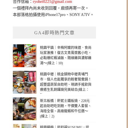
合作信箱：
ryohei0221@gmail.com
一個禮拜內尚未收到回覆，麻煩再寄一次。
本部落格拍攝使用iPhone17pro、SONY A7IV。
GA4即時熱門文章
桃園平鎮｜辛梅阿嬤的味道．食尚
玩家激推！復古文青風懷舊小吃，
必點爆紅蝦滷飯、隨緣雞與濃郁雞
湯～(線上：10)
桃園中壢｜桃金鍋物中壢青埔門
市．個人也能獨享的輕奢鴛鴦鍋！
超豐盛蔬菜自助吧、現調手搖飲與
療癒生乳銅鑼燒完美結合(線上：
5)
新北板橋｜軒妮士鐵板燒．228元
起自助吧吃到飽，平價雙人套餐、
海陸全餐、高級龍蝦和牛任選～
(線上：2)
桃園楊梅｜舒舒福SUSUMU．從