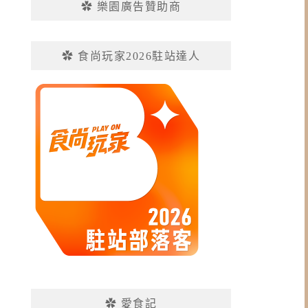
✿ 樂園廣告贊助商
✿ 食尚玩家2026駐站達人
✿ 愛食記