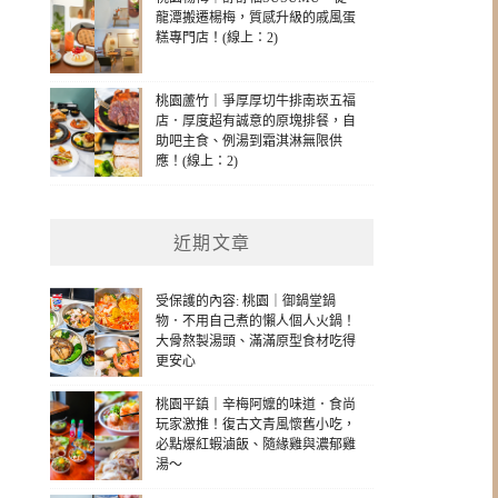
龍潭搬遷楊梅，質感升級的戚風蛋
糕專門店！(線上：2)
桃園蘆竹｜爭厚厚切牛排南崁五福
店．厚度超有誠意的原塊排餐，自
助吧主食、例湯到霜淇淋無限供
應！(線上：2)
近期文章
受保護的內容: 桃園｜御鍋堂鍋
物．不用自己煮的懶人個人火鍋！
大骨熬製湯頭、滿滿原型食材吃得
更安心
桃園平鎮｜辛梅阿嬤的味道．食尚
玩家激推！復古文青風懷舊小吃，
必點爆紅蝦滷飯、隨緣雞與濃郁雞
湯～