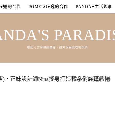
A♥邀約合作
POMELO♥邀約合作
PANDA♥生活趣事
ANDA'S PARADI
用照片文字傳遞美好．週末跟著我吃喝玩樂
里店)．正妹設計師Nina搖身打造韓系俏麗蓬鬆捲