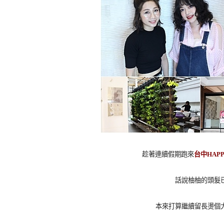
趁著連續假期跑來
台中HAPP
話說柚柚的頭髮
本來打算繼續留長燙個大