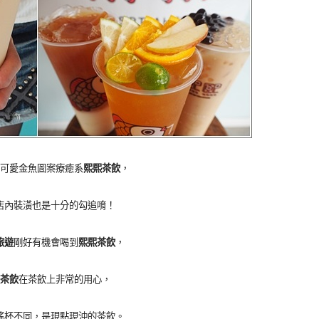
可愛金魚圖案療癒系
熙熙茶飲
，
店內裝潢也是十分的勾追唷！
旅遊
剛好有機會喝到
熙熙茶飲
，
茶飲
在茶飲上非常的用心，
搖杯不同，是現點現沖的茶飲。