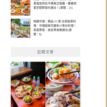
景福宮附近平價泰式餐廳，雙層用
餐空間聚餐也適合！(瀏覽：25)
桃園中壢｜鵲品-川.粵.台菜創意料
理．中壢超美花園系川粵台料理！
家庭聚餐、朋友聚會都適合(瀏
覽：8)
近期文章