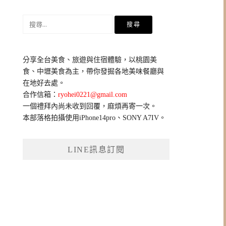
搜
尋
關
鍵
分享全台美食、旅遊與住宿體驗，以桃園美
字:
食、中壢美食為主，帶你發掘各地美味餐廳與
在地好去處。
合作信箱：
ryohei0221@gmail.com
一個禮拜內尚未收到回覆，麻煩再寄一次。
本部落格拍攝使用iPhone14pro、SONY A7IV。
LINE訊息訂閱