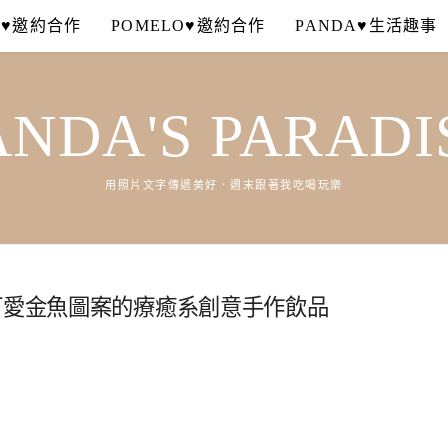
A♥邀約合作
POMELO♥邀約合作
PANDA♥生活趣事
ANDA'S PARADI
用照片文字傳遞美好．週末跟著我吃喝玩樂
可愛金魚圖案的療癒系創意手作飲品