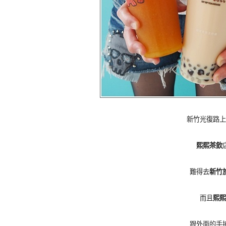
新竹光復路上
熙熙茶飲
難得去
新竹
而且
熙熙
跟外面的手