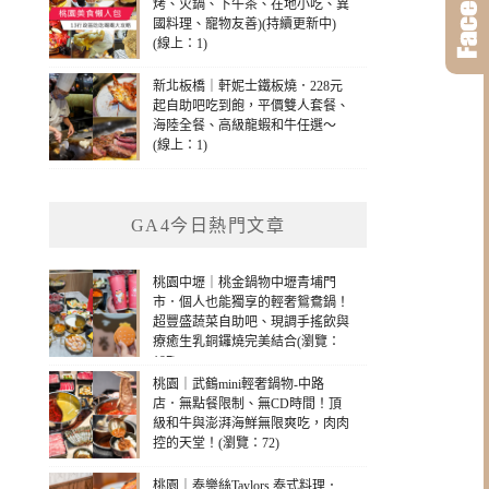
烤、火鍋、下午茶、在地小吃、異
國料理、寵物友善)(持續更新中)
(線上：1)
新北板橋｜軒妮士鐵板燒．228元
起自助吧吃到飽，平價雙人套餐、
海陸全餐、高級龍蝦和牛任選～
(線上：1)
GA4今日熱門文章
桃園中壢｜桃金鍋物中壢青埔門
市．個人也能獨享的輕奢鴛鴦鍋！
超豐盛蔬菜自助吧、現調手搖飲與
療癒生乳銅鑼燒完美結合(瀏覽：
197)
桃園｜武鶴mini輕奢鍋物-中路
店．無點餐限制、無CD時間！頂
級和牛與澎湃海鮮無限爽吃，肉肉
控的天堂！(瀏覽：72)
桃園｜泰樂絲Taylors 泰式料理．