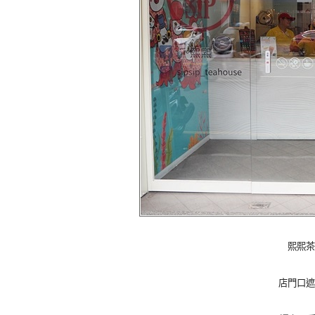
熙熙茶
店門口遮