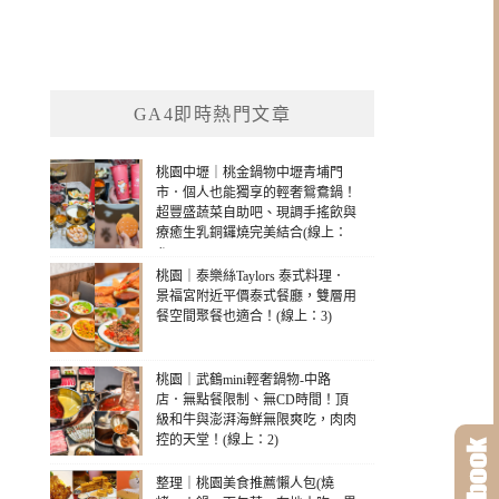
GA4即時熱門文章
桃園中壢｜桃金鍋物中壢青埔門
市．個人也能獨享的輕奢鴛鴦鍋！
超豐盛蔬菜自助吧、現調手搖飲與
療癒生乳銅鑼燒完美結合(線上：
4)
桃園｜泰樂絲Taylors 泰式料理．
景福宮附近平價泰式餐廳，雙層用
餐空間聚餐也適合！(線上：3)
桃園｜武鶴mini輕奢鍋物-中路
店．無點餐限制、無CD時間！頂
級和牛與澎湃海鮮無限爽吃，肉肉
控的天堂！(線上：2)
整理｜桃園美食推薦懶人包(燒