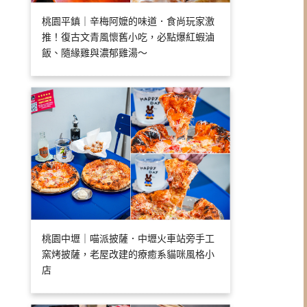
桃園平鎮｜辛梅阿嬤的味道．食尚玩家激
推！復古文青風懷舊小吃，必點爆紅蝦滷
飯、隨緣雞與濃郁雞湯～
桃園中壢｜喵派披薩．中壢火車站旁手工
窯烤披薩，老屋改建的療癒系貓咪風格小
店