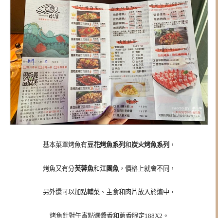
基本菜單烤魚有
豆花烤魚系列
和
炭火烤魚系列
，
烤魚又有分
芙蓉魚
和
江團魚
，價格上就會不同，
另外還可以加點輔菜、主食和肉片放入於爐中，
烤魚針對午宵點選醬香和蔥香限定188X2。