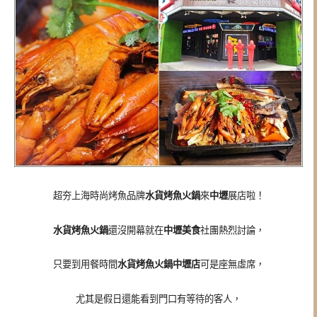
超夯上海時尚烤魚品牌
水貨烤魚火鍋
來
中壢
展店啦！
水貨烤魚火鍋
還沒開幕就在
中壢美食
社團熱烈討論，
只要到用餐時間
水貨烤魚火鍋中壢店
可是座無虛席，
尤其是假日還能看到門口有等待的客人，