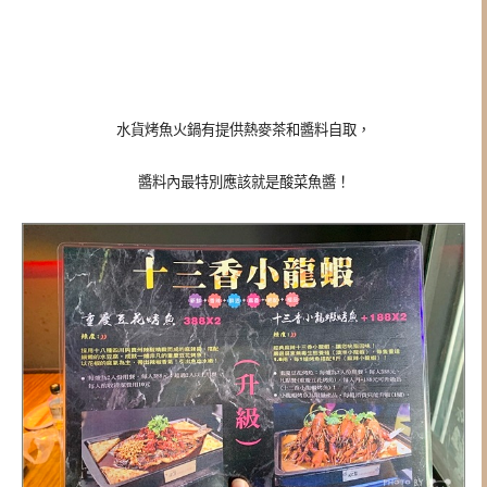
水貨烤魚火鍋有提供熱麥茶和醬料自取，
醬料內最特別應該就是酸菜魚醬！