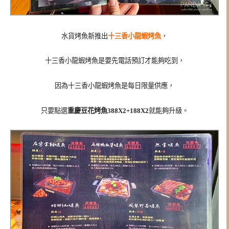
水貨烤魚新推出
十三香小龍蝦烤魚
，
十三香小龍蝦烤魚
是要先電話預訂才能夠吃到，
因為
十三香小龍蝦烤魚是每日限量供應，
只要點選
重慶豆花烤魚388X2+188X2
就能夠升級。