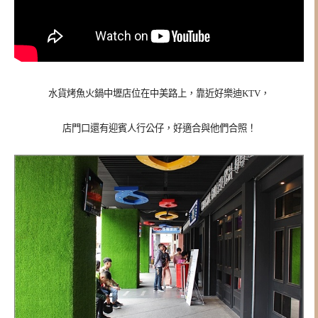
水貨烤魚火鍋中壢店位在中美路上，靠近好樂迪KTV，
店門口還有迎賓人行公仔，好適合與他們合照！