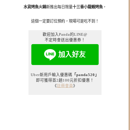
水貨烤魚火鍋
新推出每日限量
十三香小龍蝦烤魚
，
這個一定要訂位預約，現場可是吃不到！
歡迎加入Panda的LINE@
不定時會送出優惠券！
Uber新用戶輸入優惠碼
「panda520」
即可獲得首2趟100元折扣優惠！
《
註冊會員
》