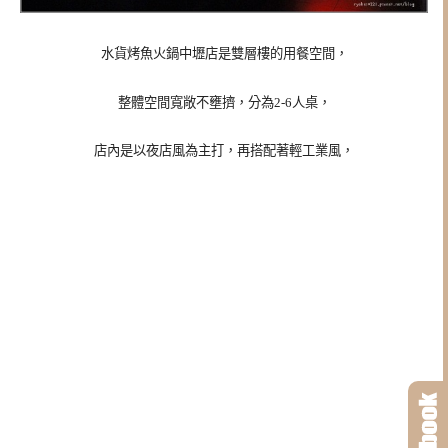
水貨烤魚火鍋中壢店是雙層樓的用餐空間，
整體空間寬敞不壅擠，分為2-6人桌，
店內是以夜店風為主打，再搭配著輕工業風，