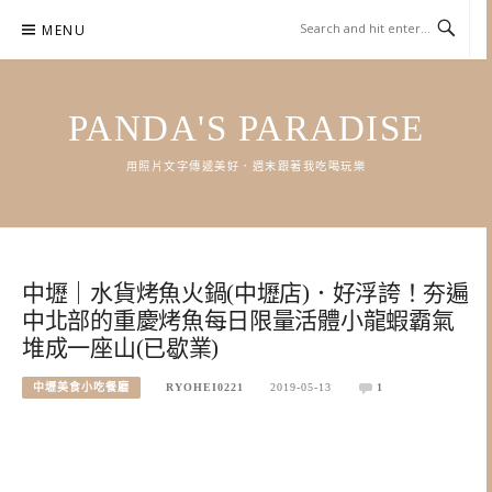
Skip
MENU
to
content
PANDA'S PARADISE
用照片文字傳遞美好．週末跟著我吃喝玩樂
中壢｜水貨烤魚火鍋(中壢店)．好浮誇！夯遍
中北部的重慶烤魚每日限量活體小龍蝦霸氣
堆成一座山(已歇業)
中壢美食小吃餐廳
RYOHEI0221
2019-05-13
1