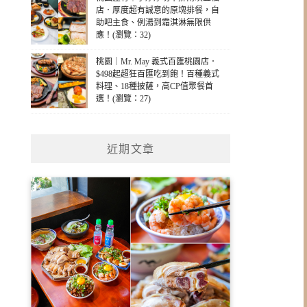
店．厚度超有誠意的原塊排餐，自
助吧主食、例湯到霜淇淋無限供
應！(瀏覽：32)
桃園｜Mr. May 義式百匯桃園店．
$498起超狂百匯吃到飽！百種義式
料理、18種披薩，高CP值聚餐首
選！(瀏覽：27)
近期文章