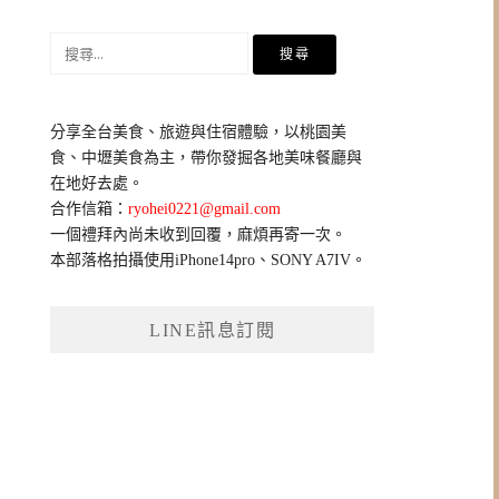
搜
尋
關
鍵
分享全台美食、旅遊與住宿體驗，以桃園美
字:
食、中壢美食為主，帶你發掘各地美味餐廳與
在地好去處。
合作信箱：
ryohei0221@gmail.com
一個禮拜內尚未收到回覆，麻煩再寄一次。
本部落格拍攝使用iPhone14pro、SONY A7IV。
LINE訊息訂閱