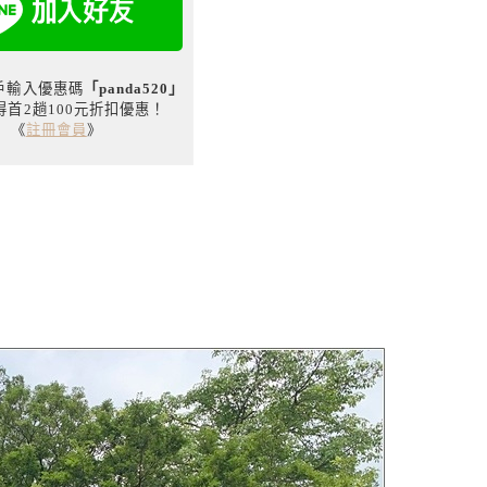
用戶輸入優惠碼
「panda520」
得首2趟100元折扣優惠！
《
註冊會員
》