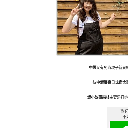
中壢
又有免費親子新景
待
中壢警察日式宿舍
壢小故事森林
主要是打造
歡迎
不