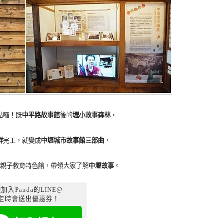
點囉！既
中平路故事館
後的
壢小故事森林
，
群
完工，就變成
中壢城市故事館三部曲
，
親子教育特色館，帶領大家了解
中壢故事
。
加入Panda的LINE@
定時會送出優惠券！