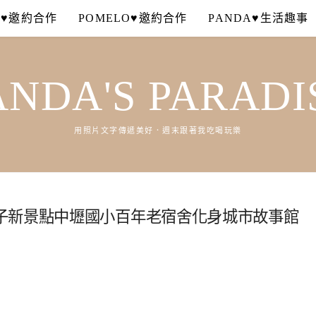
A♥邀約合作
POMELO♥邀約合作
PANDA♥生活趣事
ANDA'S PARADI
用照片文字傳遞美好．週末跟著我吃喝玩樂
子新景點中壢國小百年老宿舍化身城市故事館