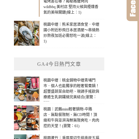
電烤差在哪？揭秘路邊烤肉
wildbbq 美村店 堅持火候與煙燻香
氣的美味關鍵(線上：1)
桃園中壢｜熊禾家居酒食堂．中壢
國小附近秒飛日本居酒屋～串燒熱
炒熬夜加班必需怒吃一波(線上：
1)
GA4今日熱門文章
桃園中壢｜桃金鍋物中壢青埔門
市．個人也能獨享的輕奢鴛鴦鍋！
超豐盛蔬菜自助吧、現調手搖飲與
療癒生乳銅鑼燒完美結合(瀏覽：
323)
桃園｜武鶴mini輕奢鍋物-中路
店．無點餐限制、無CD時間！頂
級和牛與澎湃海鮮無限爽吃，肉肉
控的天堂！(瀏覽：61)
桃園蘆竹｜爭厚厚切牛排南崁五福