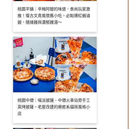
桃園平鎮｜辛梅阿嬤的味道．食尚玩家激
推！復古文青風懷舊小吃，必點爆紅蝦滷
飯、隨緣雞與濃郁雞湯～
桃園中壢｜喵派披薩．中壢火車站旁手工
窯烤披薩，老屋改建的療癒系貓咪風格小
店