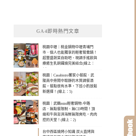
GA4即時熱門文章
桃園中壢｜桃金鍋物中壢青埔門
市．個人也能獨享的輕奢鴛鴦鍋！
超豐盛蔬菜自助吧、現調手搖飲與
療癒生乳銅鑼燒完美結合(線上：
14)
桃園｜Casabistro饗家小餐館．武
陵高中旁鬧中取靜的木質調餐酒
館，餐點很有水準，下班小酌放鬆
新選擇！(線上：5)
桃園｜武鶴mini輕奢鍋物-中路
店．無點餐限制、無CD時間！頂
級和牛與澎湃海鮮無限爽吃，肉肉
控的天堂！(線上：2)
台中西區燒烤小知識 炭火直烤與