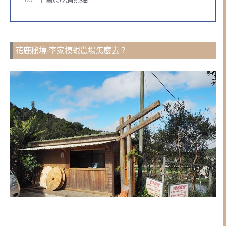
花鹿秘境-李家摸蜆農場怎麼去？