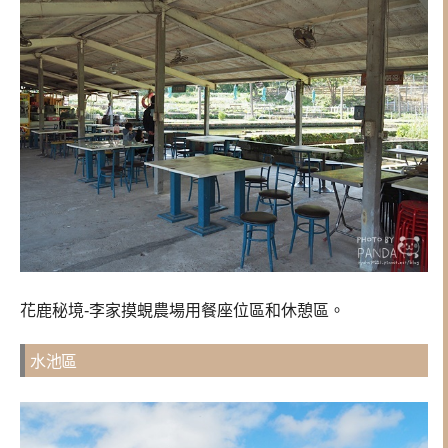
花鹿秘境-李家摸蜆農場用餐座位區和休憩區。
水池區