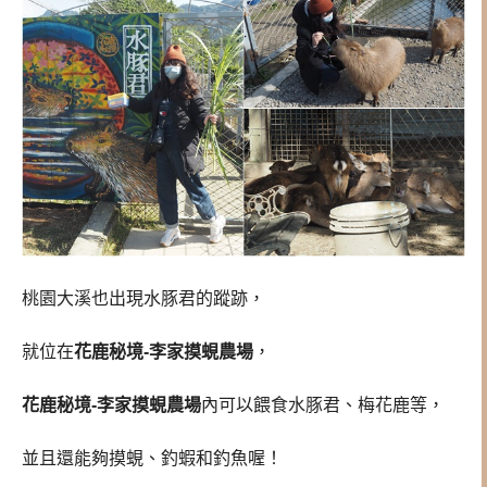
桃園大溪也出現水豚君的蹤跡，
就位在
花鹿秘境-李家摸蜆農場
，
花鹿秘境-李家摸蜆農場
內可以餵食水豚君、梅花鹿等，
並且還能夠摸蜆、釣蝦和釣魚喔！