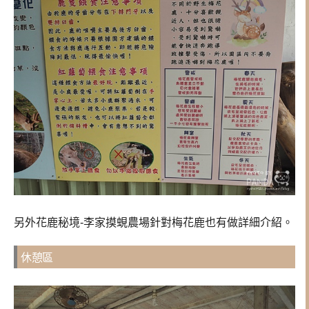
另外
花鹿秘境-李家摸蜆農場針對梅花鹿也有做詳細介紹。
休憩區