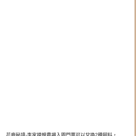
花鹿秘境-李家摸蜆農場入園門票可以兌換2種飼料，