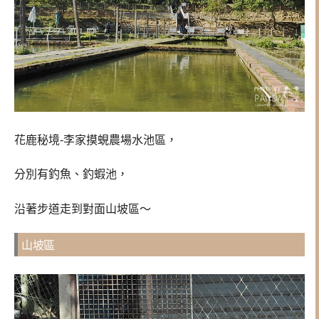
花鹿秘境-李家摸蜆農場水池區，
分別有釣魚、釣蝦池，
沿著步道走到對面山坡區～
山坡區