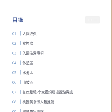
目錄
CLOSE
入園收費
兌換處
入園注意事項
休憩區
水池區
山坡區
花鹿秘境-李家摸蜆農場景點資訊
桃園美食懶人包推薦
關於吃貨熊貓