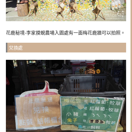
花鹿秘境-李家摸蜆農場入園處有一面梅花鹿牆可以拍照。
兌換處