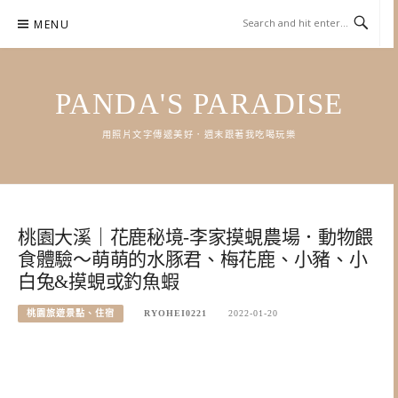
Skip
MENU
to
content
PANDA'S PARADISE
用照片文字傳遞美好．週末跟著我吃喝玩樂
桃園大溪｜花鹿秘境-李家摸蜆農場．動物餵
食體驗～萌萌的水豚君、梅花鹿、小豬、小
白兔&摸蜆或釣魚蝦
桃園旅遊景點、住宿
RYOHEI0221
2022-01-20