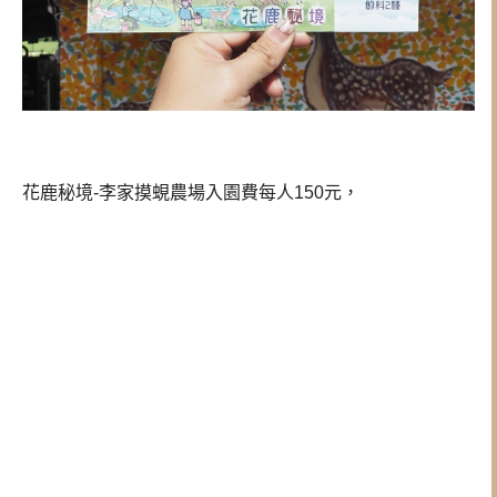
花鹿秘境-李家摸蜆農場入園費每人150元，