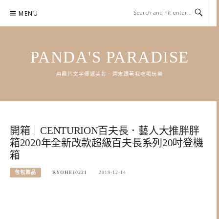
Skip
MENU
to
content
PANDA'S PARADISE
用照片文字傳遞美好．週末跟著我吃喝玩樂
開箱｜CENTURION百夫長．藝人大推胖胖
箱2020年全新改款超級百夫長系列20吋登機
箱
包包飾品
RYOHEI0221
2019-12-14