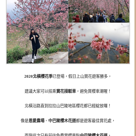
2020北橫櫻花季
已登場，假日上山賞花遊客勝多，
建議大家可以搭乘
賞花接駁車
，避免賞櫻車潮喔！
北橫沿路直到拉拉山巴陵地區櫻花都已經綻放囉！
像是
恩愛農場
、
中巴陵櫻木花道
都是遊客最佳賞花處，
而我這次只有前往免費賞櫻景點
中巴陵櫻木花道
，