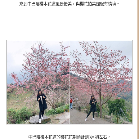
來到中巴陵櫻木花道風景優美，與櫻花拍美照很有情境。
中巴陵櫻木花道的櫻花花期預計到3月初左右，