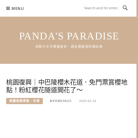
Skip
MENU
to
content
PANDA'S PARADISE
用照片文字傳遞美好．週末跟著我吃喝玩樂
桃園復興｜中巴陵櫻木花道．免門票賞櫻地
點！粉紅櫻花隧道開花了～
桃園旅遊景點、住宿
RYOHEI0221
2020-02-26