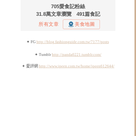
✦ FG
http://blog.fashionguide.com.tw/7177/posts
✦ Tumblr
http://panda0221.tumblr.com/
✦ 愛評網
http://www.ipeen.com.tw/home/ipeen612644/