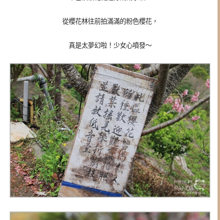
從櫻花林往前拍滿滿的粉色櫻花，
真是太夢幻啦！少女心噴發～