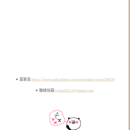
✦ 窩客島
https://www.walkerland.com.tw/member/view/36979
✦ 聯絡信箱
ryohei0221@gmail.com