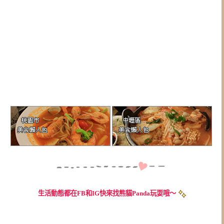
生活動態都在FB和IG快來找熊貓Panda玩耍哦～