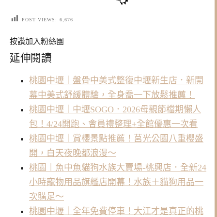
POST VIEWS:
6,676
按讚加入粉絲團
延伸閱讀
桃園中壢｜盤骨中美式整復中壢新生店．新開
幕中美式舒緩體驗，全身喬一下放鬆推薦！
桃園中壢｜中壢SOGO．2026母親節檔期懶人
包！4/24開跑、會員禮整理+全館優惠一次看
桃園中壢｜賞櫻景點推薦！莒光公園八重櫻盛
開，白天夜晚都浪漫～
桃園｜魚中魚貓狗水族大賣場-桃興店．全新24
小時寵物用品旗艦店開幕！水族＋貓狗用品一
次購足～
桃園中壢｜全年免費停車！大江才是真正的桃