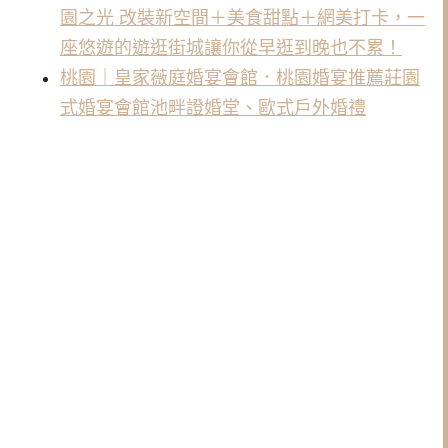
園之光 改裝新空間＋美食甜點＋網美打卡，一
座悠遊的遊逛街城讓你從早逛到晚也不累！
桃園｜皇家薇庭婚宴會館．桃園婚宴推薦莊園
式婚宴會館池畔證婚堂、歐式戶外婚禮