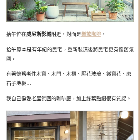
拾午位在
威尼斯影城
附近，對面是
樂飲咖啡
，
拾午原本是有年紀的民宅，重新裝潢後將民宅更有懷舊氛
圍，
有著懷舊老件木窗、木門、木櫃、壓花玻璃、鐵窗花、磨
石子地板…
我自己偏愛老屋氛圍的咖啡廳，加上綠葉點綴很有質感。