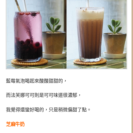
藍莓氣泡喝起來酸酸甜甜的，
而法芙娜可可則是可可味道很濃郁，
我覺得還蠻好喝的，只是稍微偏甜了點。
芝麻牛奶