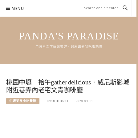
Skip
MENU
to
content
PANDA'S PARADISE
用照片文字傳遞美好．週末跟著我吃喝玩樂
桃園中壢｜拾午gather delicious．威尼斯影城
附近巷弄內老宅文青咖啡廳
中壢美食小吃餐廳
RYOHEI0221
2020-04-11