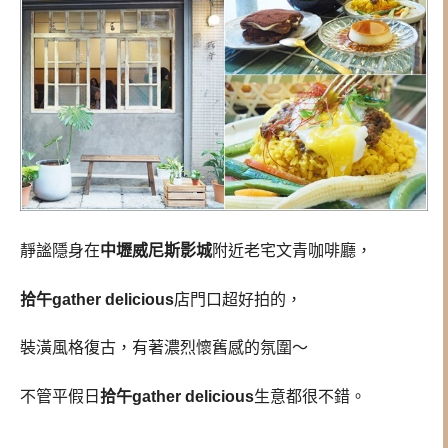
靜謐隱身在
中壢威尼斯影城
附近老宅文青咖啡廳，
拾午gather delicious
店門口超好拍的，
裝潢風格復古，有著濃烈懷舊感的氛圍～
不管平假日
拾午gather delicious
生意都很不錯。