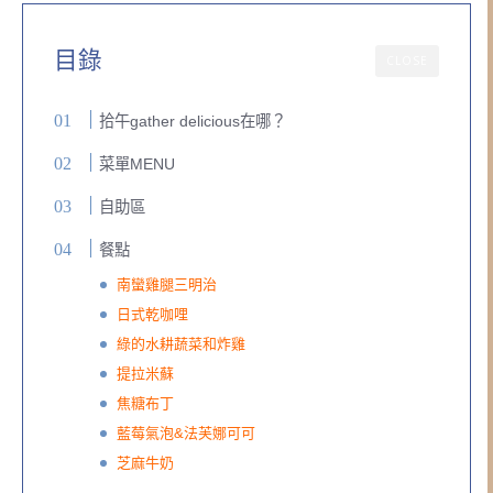
目錄
CLOSE
拾午gather delicious在哪？
菜單MENU
自助區
餐點
南蠻雞腿三明治
日式乾咖哩
綠的水耕蔬菜和炸雞
提拉米蘇
焦糖布丁
藍莓氣泡&法芙娜可可
芝麻牛奶