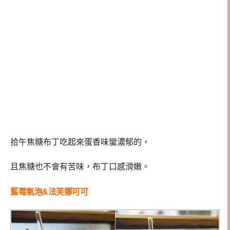
拾午焦糖布丁吃起來蛋香味蠻濃郁的，
且焦糖也不會有苦味，布丁口感滑嫩。
藍莓氣泡&法芙娜可可