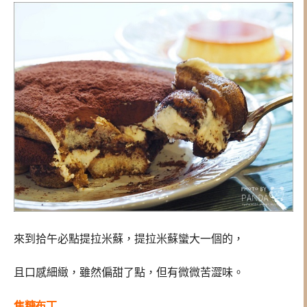
來到拾午必點提拉米蘇，提拉米蘇蠻大一個的，
且口感細緻，雖然偏甜了點，但有微微苦澀味。
焦糖布丁