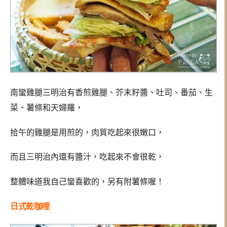
南蠻雞腿三明治有香煎雞腿、芥末籽醬、吐司、番茄、生
菜、薯條和天婦羅，
拾午的雞腿是用煎的，肉質吃起來很嫩口，
而且三明治內還有醬汁，吃起來不會很乾，
整體味道我自己蠻喜歡的，另有附薯條喔！
日式乾咖哩