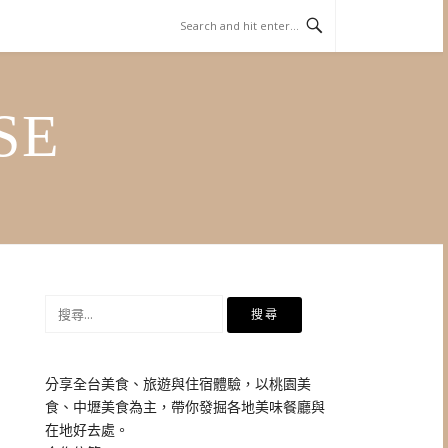
SE
搜
尋
關
鍵
分享全台美食、旅遊與住宿體驗，以桃園美
字:
食、中壢美食為主，帶你發掘各地美味餐廳與
在地好去處。