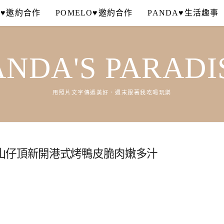
A♥邀約合作
POMELO♥邀約合作
PANDA♥生活趣事
ANDA'S PARADI
用照片文字傳遞美好．週末跟著我吃喝玩樂
山仔頂新開港式烤鴨皮脆肉嫩多汁