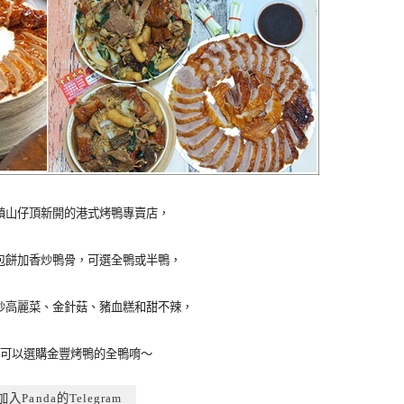
鎮山仔頂新開的港式烤鴨專賣店，
包餅加香炒鴨骨，可選全鴨或半鴨，
炒高麗菜、金針菇、豬血糕和甜不辣，
可以選購金豐烤鴨的全鴨唷～
入Panda的Telegram