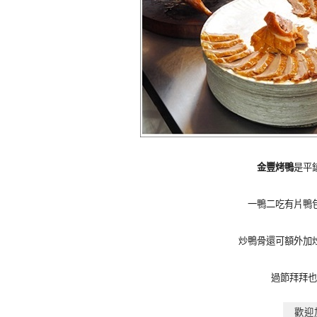
金豐烤鴨
是平
一鴨二吃有片鴨
炒鴨骨還可額外加
過節拜拜也
歡迎加