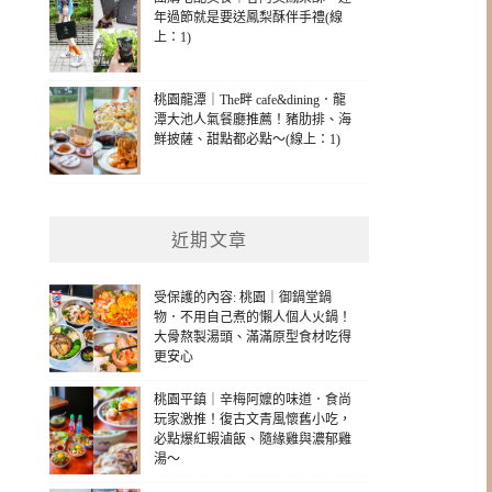
年過節就是要送鳳梨酥伴手禮(線
上：1)
桃園龍潭｜The畔 cafe&dining．龍
潭大池人氣餐廳推薦！豬肋排、海
鮮披薩、甜點都必點～(線上：1)
近期文章
受保護的內容: 桃園｜御鍋堂鍋
物．不用自己煮的懶人個人火鍋！
大骨熬製湯頭、滿滿原型食材吃得
更安心
桃園平鎮｜辛梅阿嬤的味道．食尚
玩家激推！復古文青風懷舊小吃，
必點爆紅蝦滷飯、隨緣雞與濃郁雞
湯～