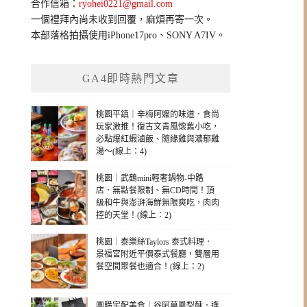
合作信箱：
ryohei0221@gmail.com
一個禮拜內尚未收到回覆，麻煩再寄一次。
本部落格拍攝使用iPhone17pro、SONY A7IV。
GA4即時熱門文章
桃園平鎮｜辛梅阿嬤的味道．食尚
玩家激推！復古文青風懷舊小吃，
必點爆紅蝦滷飯、隨緣雞與濃郁雞
湯～(線上：4)
桃園｜武鶴mini輕奢鍋物-中路
店．無點餐限制、無CD時間！頂
級和牛與澎湃海鮮無限爽吃，肉肉
控的天堂！(線上：2)
桃園｜泰樂絲Taylors 泰式料理．
景福宮附近平價泰式餐廳，雙層用
餐空間聚餐也適合！(線上：2)
團購宅配美食｜谷阿莫鳳梨酥．逢