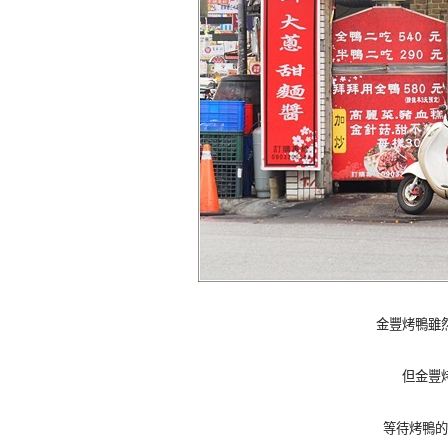
金豐烤鴨雖
但金豐
等待烤鴨的