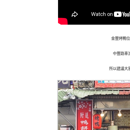
金豐烤鴨位
中豐路車
所以建議大