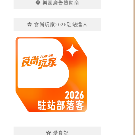
✿ 樂園廣告贊助商
✿ 食尚玩家2026駐站達人
✿ 愛食記