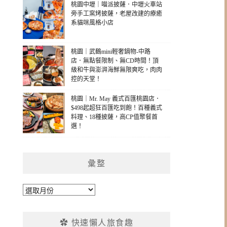
桃園中壢｜喵派披薩．中壢火車站
旁手工窯烤披薩，老屋改建的療癒
系貓咪風格小店
桃園｜武鶴mini輕奢鍋物-中路
店．無點餐限制、無CD時間！頂
級和牛與澎湃海鮮無限爽吃，肉肉
控的天堂！
桃園｜Mr. May 義式百匯桃園店．
$498起超狂百匯吃到飽！百種義式
料理、18種披薩，高CP值聚餐首
選！
彙整
彙
整
✿ 快速懶人旅食趣