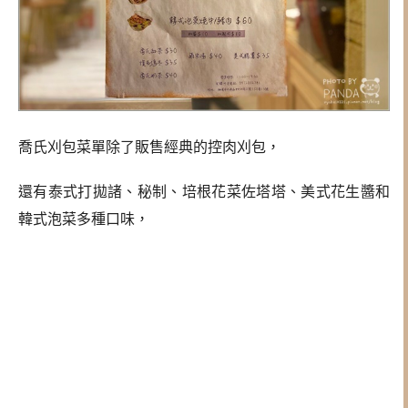
喬氏刈包菜單除了販售經典的控肉
刈包，
還有泰式打拋諸、秘制、培根花菜佐塔塔、美式花生醬和
韓式泡菜多種口味，