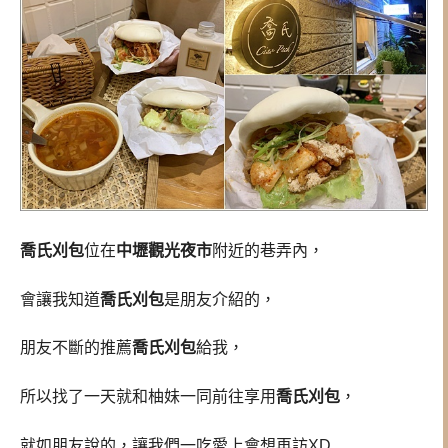
喬氏刈包
位在
中壢觀光夜市
附近的巷弄內，
會讓我知道
喬氏刈包
是朋友介紹的，
朋友不斷的推薦
喬氏刈包
給我，
所以找了一天就和柚妹一同前往享用
喬氏刈包
，
就如朋友說的，讓我們一吃愛上會想再訪XD