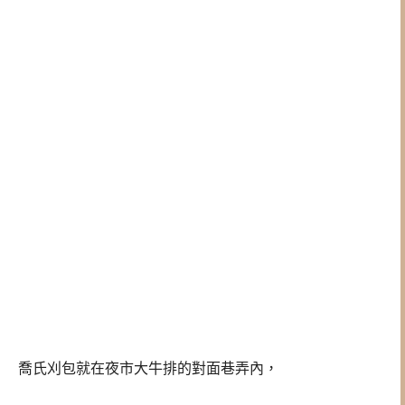
喬氏刈包就在夜市大牛排的對面巷弄內，