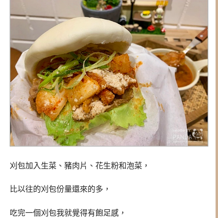
刈包加入生菜、豬肉片、花生粉和泡菜，
比以往的
刈包份量還來的多，
吃完一個
刈包我就覺得有飽足感，