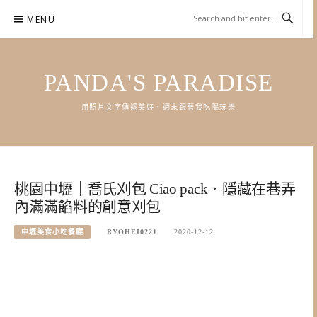
Skip
MENU
to
content
PANDA'S PARADISE
用照片文字傳遞美好．週末跟著我吃喝玩樂
桃園中壢｜喬氏刈包 Ciao pack．隱藏在巷弄
內滿滿餡料的創意刈包
中壢美食小吃餐廳
RYOHEI0221
2020-12-12